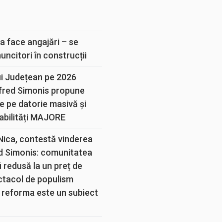
E
a face angajări – se
muncitori în construcții
ui Județean pe 2026
lfred Simonis propune
e pe datorie masivă și
abilități MAJORE
 Nica, contestă vinderea
d Simonis: comunitatea
 redusă la un preț de
ectacol de populism
 reforma este un subiect