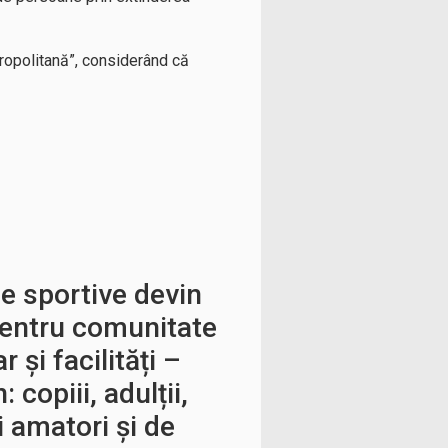
ropolitană”, considerând că
e sportive devin
pentru comunitate
 și facilități –
copiii, adulții,
ii amatori și de