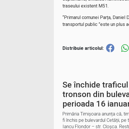
traseului existent M51.
“Primarul comunei Parța, Daniel 
transportul public ”este un plus 
Distribuie articolul:
Se închide traficul
tronson din bulevar
perioada 16 ianuar
Primăria Timișoara anunța că, timp 
fi închis pe bulevardul Cetății, pe 
Iancu Flondor – str. Cloșca. Rest