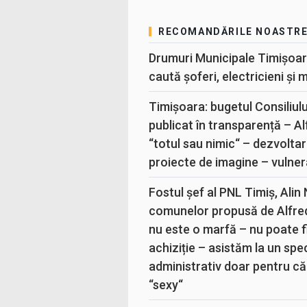
RECOMANDĂRILE NOASTR
Drumuri Municipale Timișoar
caută șoferi, electricieni și 
Timișoara: bugetul Consiliul
publicat în transparență – A
“totul sau nimic“ – dezvoltar
proiecte de imagine – vulner
Fostul șef al PNL Timiș, Alin
comunelor propusă de Alfre
nu este o marfă – nu poate fi
achiziție – asistăm la un sp
administrativ doar pentru că
“sexy“