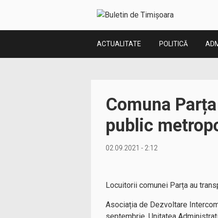
ACTUALITATE
POLITICĂ
ADM
Comuna Parța a
public metropo
02.09.2021 - 2:12
Locuitorii comunei Parța au trans
Asociația de Dezvoltare Interco
septembrie, Unitatea Administrati