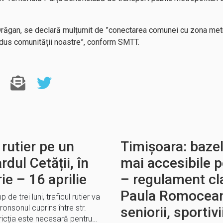
Drăgan, se declară mulțumit de ”conectarea comunei cu zona met
adus comunității noastre”, conform SMTT.
 rutier pe un
Timișoara: bazel
dul Cetății, în
mai accesibile 
ie – 16 aprilie
– regulament clar
Paula Romocean: 
de trei luni, traficul rutier va
tronsonul cuprins între str.
seniorii, sportiv
ricția este necesară pentru…