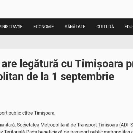
INISTRAȚIE
ECONOMIE
SĂNĂTATE
CULTURĂ
EDU
re legătură cu Timișoara pr
litan de la 1 septembrie
port public către Timișoara.
munitară, Societatea Metropolitană de Transport Timișoara (ADI
v Teritorială Parța beneficiază de transport public metropolitan