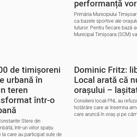
performanță vor
Primăria Municipiului Timișoa
ca bazele sportive ale orașulu
tuturor. Pentru fiecare bază 
Municipal Timișoara (SCM) v
00 de timișoreni
Dominic Fritz: lib
e urbană în
Local arată că n
n teren
orașului – lașit
sformat într-o
Consilierii locali PNL au refu
hotărâre care ar însemna ame
rbană
care aruncă în oraș și pe câmp
onstantin Stere din
ătă, într-un viitor spațiu
 la care au participat sute de