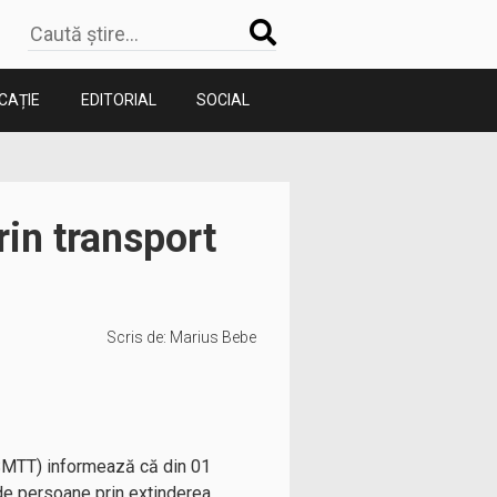
CAȚIE
EDITORIAL
SOCIAL
in transport
Scris de:
Marius Bebe
-SMTT) informează că din 01
 de persoane prin extinderea