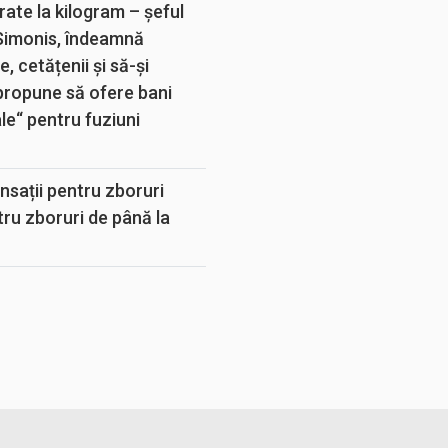
rate la kilogram – șeful
 Simonis, îndeamnă
, cetățenii și să-și
propune să ofere bani
e“ pentru fuziuni
sații pentru zboruri
tru zboruri de până la