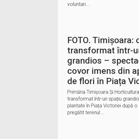
voluntari….
FOTO. Timișoara: c
transformat într-u
grandios – spectac
covor imens din a
de flori în Piața Vi
Primăria Timișoara Și Horticultur
transformat într-un spațiu grandio
plantate în Piața Victoriei după o
pregătit terenul….