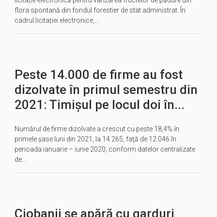
licitație electronică pentru vânzarea fructelor de pădure din
flora spontană din fondul forestier de stat administrat. În
cadrul licitației electronice,…
Peste 14.000 de firme au fost
dizolvate în primul semestru din
2021: Timișul pe locul doi în...
Numărul de firme dizolvate a crescut cu peste 18,4% în
primele şase luni din 2021, la 14.265, faţă de 12.046 în
perioada ianuarie – iunie 2020, conform datelor centralizate
de…
Ciobanii se apără cu garduri