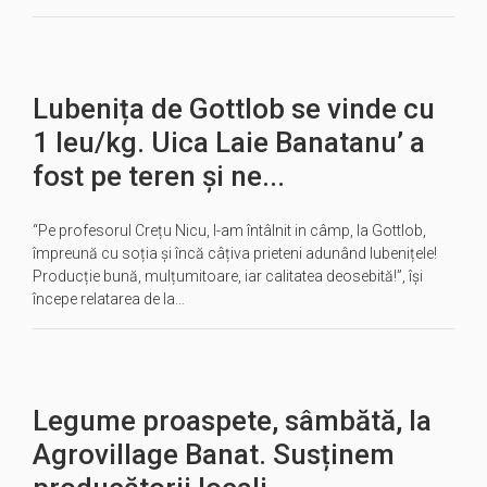
Lubenița de Gottlob se vinde cu
1 leu/kg. Uica Laie Banatanu’ a
fost pe teren și ne...
“Pe profesorul Crețu Nicu, l-am întâlnit in câmp, la Gottlob,
împreună cu soția și încă câțiva prieteni adunând lubenițele!
Producție bună, mulțumitoare, iar calitatea deosebită!”, își
începe relatarea de la…
Legume proaspete, sâmbătă, la
Agrovillage Banat. Susținem