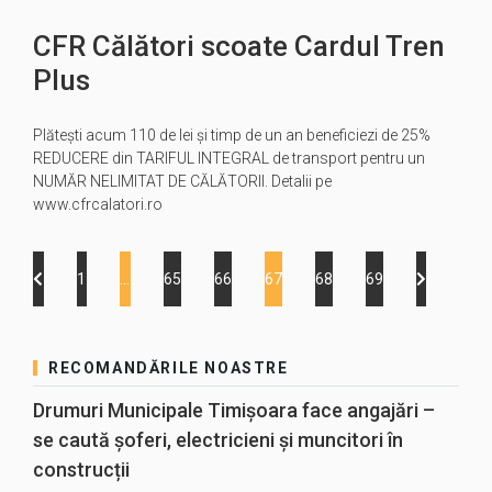
CFR Călători scoate Cardul Tren
Plus
Plătești acum 110 de lei și timp de un an beneficiezi de 25%
REDUCERE din TARIFUL INTEGRAL de transport pentru un
NUMĂR NELIMITAT DE CĂLĂTORII. Detalii pe
www.cfrcalatori.ro
1
…
65
66
67
68
69
RECOMANDĂRILE NOASTRE
Drumuri Municipale Timișoara face angajări –
se caută șoferi, electricieni și muncitori în
construcții