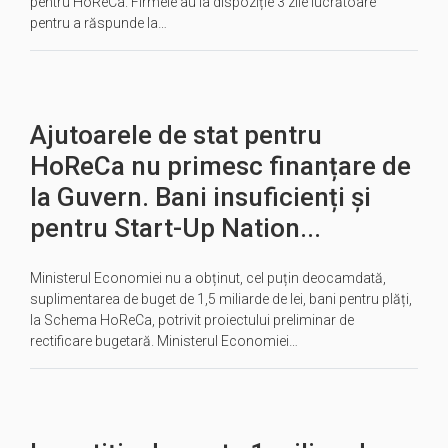
pentru HoReCa. Firmele au la dispoziție 3 zile lucrătoare
pentru a răspunde la…
Ajutoarele de stat pentru
HoReCa nu primesc finanțare de
la Guvern. Bani insuficienți și
pentru Start-Up Nation...
Ministerul Economiei nu a obținut, cel puțin deocamdată,
suplimentarea de buget de 1,5 miliarde de lei, bani pentru plăți,
la Schema HoReCa, potrivit proiectului preliminar de
rectificare bugetară. Ministerul Economiei…