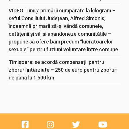
VIDEO. Timiș: primării cumpărate la kilogram –
șeful Consiliului Județean, Alfred Simonis,
îndeamnă primarii să-și vândă comunele,
cetățenii și să-și abandoneze comunitățile –
propune să ofere bani precum “lucrătoarelor
sexuale“ pentru fuziuni voluntare între comune
Timișoara: se acordă compensații pentru
zboruri întârziate – 250 de euro pentru zboruri
de până la 1.500 km