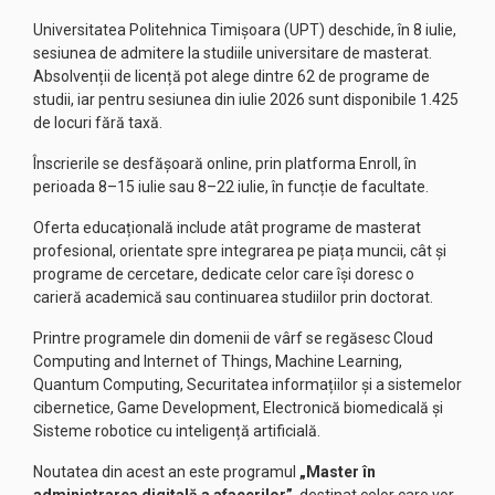
Universitatea Politehnica Timișoara (UPT) deschide, în 8 iulie,
sesiunea de admitere la studiile universitare de masterat.
Absolvenții de licență pot alege dintre 62 de programe de
studii, iar pentru sesiunea din iulie 2026 sunt disponibile 1.425
de locuri fără taxă.
Înscrierile se desfășoară online, prin platforma Enroll, în
perioada 8–15 iulie sau 8–22 iulie, în funcție de facultate.
Oferta educațională include atât programe de masterat
profesional, orientate spre integrarea pe piața muncii, cât și
programe de cercetare, dedicate celor care își doresc o
carieră academică sau continuarea studiilor prin doctorat.
Printre programele din domenii de vârf se regăsesc Cloud
Computing and Internet of Things, Machine Learning,
Quantum Computing, Securitatea informațiilor și a sistemelor
cibernetice, Game Development, Electronică biomedicală și
Sisteme robotice cu inteligență artificială.
Noutatea din acest an este programul
„Master în