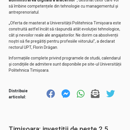
administrarea digitală a afacerilor”
, destinat celor care vor
să îmbine competențele din tehnologie cu managementul și
antreprenoriatul.
„Oferta de masterat a Universității Politehnica Timișoara este
construită astfel încât să răspundă atât evoluției tehnologice,
cât și nevoilor reale ale angajatorilor. Ne dorim ca absolvenții
noștri să fie pregătiți pentru profesiile viitorului”, a declarat
rectorul UPT, Florin Drăgan.
Informațiile complete privind programele de studii, calendarul
și condițiile de admitere sunt disponibile pe site-ul Universității
Politehnica Timișoara.
Distribuie
articolul:
Timișoara: investiții de peste 2.5