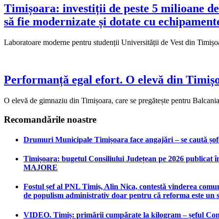
Timișoara: investiții de peste 5 milioane de
să fie modernizate și dotate cu echipament
Laboratoare moderne pentru studenții Universității de Vest din Timișoar
Performanță egal efort. O elevă din Timișo
O elevă de gimnaziu din Timișoara, care se pregătește pentru Balcaniad
Recomandările noastre
Drumuri Municipale Timișoara face angajări – se caută șoferi
Timișoara: bugetul Consiliului Județean pe 2026 publicat în
MAJORE
Fostul șef al PNL Timiș, Alin Nica, contestă vinderea comun
de populism administrativ doar pentru că reforma este un 
VIDEO. Timiș: primării cumpărate la kilogram – șeful Consi