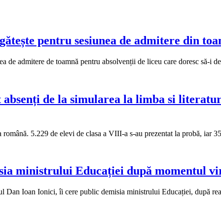
egătește pentru sesiunea de admitere din to
ea de admitere de toamnă pentru absolvenții de liceu care doresc să-i dev
t absenți de la simularea la limba si litera
a română. 5.229 de elevi de clasa a VIII-a s-au prezentat la probă, iar 3
sia ministrului Educației după momentul vir
 Dan Ioan Ionici, îi cere public demisia ministrului Educației, după re