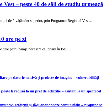
de Vest – peste 40 de săli de studiu urmează
stituției de învățământ superior, prin Programul Regional Vest…
0 ore pe zi
cele patru baraje necesare calificării în lotul…
are pe datorie masivă și proiecte de imagine – vulnerabilități
ate fi redusă la un preț de achiziție – asistăm la un spectacol
munele, cetățenii și să-și abandoneze comunitățile – propune să