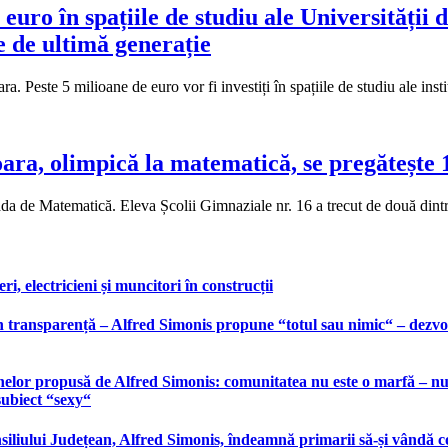
 euro în spațiile de studiu ale Universității 
e de ultimă generație
a. Peste 5 milioane de euro vor fi investiți în spațiile de studiu ale in
ara, olimpică la matematică, se pregătește 1
a de Matematică. Eleva Școlii Gimnaziale nr. 16 a trecut de două dintre 
, electricieni și muncitori în construcții
 transparență – Alfred Simonis propune “totul sau nimic“ – dezvolt
elor propusă de Alfred Simonis: comunitatea nu este o marfă – nu po
subiect “sexy“
liului Județean, Alfred Simonis, îndeamnă primarii să-și vândă co