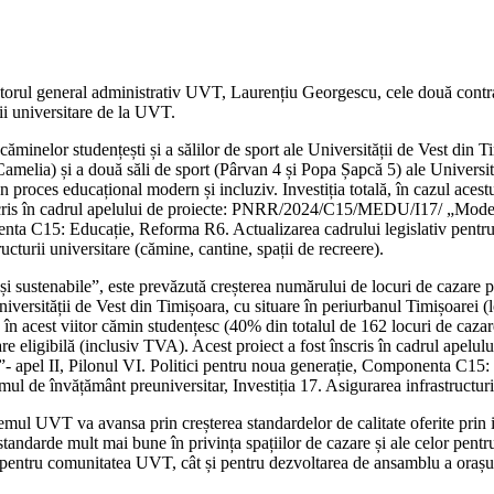
ctorul general administrativ UVT, Laurențiu Georgescu, cele două contra
ii universitare de la UVT.
căminelor studențești și a sălilor de sport ale Universității de Vest din
. Camelia) și a două săli de sport (Pârvan 4 și Popa Șapcă 5) ale Univers
 un proces educațional modern și incluziv. Investiția totală, în cazul aces
nscris în cadrul apelului de proiecte: PNRR/2024/C15/MEDU/I17/ „Modern
enta C15: Educație, Reforma R6. Actualizarea cadrului legislativ pentru 
ucturii universitare (cămine, cantine, spații de recreere).
 și sustenabile”, este prevăzută creșterea numărului de locuri de cazare p
iversității de Vest din Timișoara, cu situare în periurbanul Timișoarei 
re în acest viitor cămin studențesc (40% din totalul de 162 locuri de caza
nțare eligibilă (inclusiv TVA). Acest proiect a fost înscris în cadrul 
lui”- apel II, Pilonul VI. Politici pentru noua generație, Componenta C15
mul de învățământ preuniversitar, Investiția 17. Asigurarea infrastructurii
l UVT va avansa prin creșterea standardelor de calitate oferite prin in
tandarde mult mai bune în privința spațiilor de cazare și ale celor pentru 
 pentru comunitatea UVT, cât și pentru dezvoltarea de ansamblu a orașulu