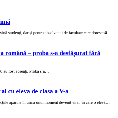
amnă
ină studenți, dar și pentru absolvenții de facultate care doresc să…
tura română – proba s-a desfășurat fără
50 au fost absenți. Proba s-a…
al cu eleva de clasa a V-a
acțiile apărute în urma unui moment devenit viral, în care o elevă…