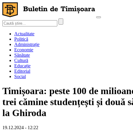
Actualitate
Politică
Administrație
Economie
Sănătate
Cultură
Educație
Editorial
Social
Timișoara: peste 100 de milioane
trei cămine studențești și două s
la Ghiroda
19.12.2024 - 12:22