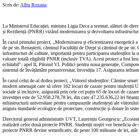
Scris de:
Albu Roxana
La Ministerul Educației, ministra Ligia Deca a semnat, alături de dire
și Reziliență (PNRR) vizând modernizarea și dezvoltarea infrastructur
În cazul primului proiect, „Modernizarea și eficientizarea energetică a 
de pe str. Renașterii, căminul Facultății de Drept și căminul de pe str
infrastructuri de calitate, importantă pentru participarea studenților la
valoare totală eligibilă PNRR (inclusiv TVA). Acest proiect a fost î
echitabil”- apel II, Pilonul VI. Politici pentru noua generație, Compon
sistemul de învățământ preuniversitar, Investiția 17. Asigurarea infrastr
În cazul celui de-al doilea proiect, „Viitorul studenților: Cămine smart
modern amenajat care să ofere 162 locuri de cazare pentru studenții Un
sociale și incluzive, asigurată prin cele cel puțin 65 de locuri de caza
investiției este de 52.958.278,78 lei, din care 47.235.636,22 lei fina
infrastructurii universitare pentru campusurile studențești ale viitoru
asigura standarde ecologice de proiectare, construcție și dotare în siste
Directorul general administrativ UVT, Laurențiu Georgescu: „Ecosistemu
realizării celor două proiecte PNRR. Studenții noștri vor beneficia de s
proiecte PNRR devine semnificativ, de peste 100 milioane de lei, atât