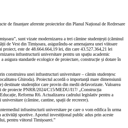
cte de finanțare aferente proiectelor din Planul Național de Redresare
 Timișoara”, sunt vizate modernizarea a trei cămine studențești (căminul
ității de Vest din Timișoara, asigurându-se amenajarea unei viitoare
tui proiect, este de 48.664.664,19 lei, din care 43.527.364,21 lei
izarea infrastructurii universitare pentru un spațiu academic
a asigura standarde ecologice de proiectare, construcție și dotare în
rin construirea unei infrastructuri universitare – cămin studențesc
(localitatea Ghiroda). Proiectul acordă o importanță mare dimensiunii
re) destinate studenților care provin din medii defavorizate. Valoarea
apelului de proiecte PNRR/2024/C15/MEDU/I17/ „Construcția
: Educație, Reforma R6. Actualizarea cadrului legislativ pentru a
 universitare (cămine, cantine, spații de recreere).
termediul infrastructurii universitare pe care o vom edifica în urma
activități sportive. Aportul investițional public adus prin aceste
i, pentru viitorul Timișoarei.”