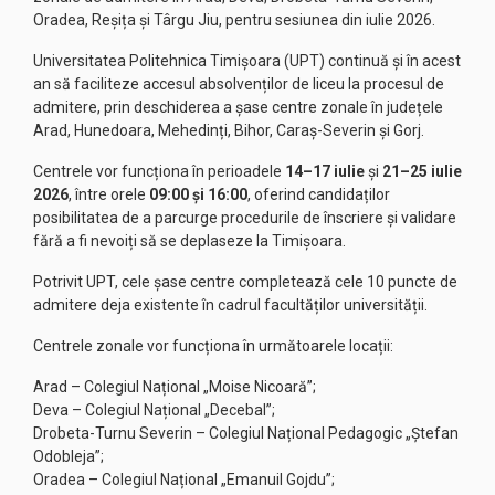
Oradea, Reșița și Târgu Jiu, pentru sesiunea din iulie 2026.
Universitatea Politehnica Timișoara (UPT) continuă și în acest
an să faciliteze accesul absolvenților de liceu la procesul de
admitere, prin deschiderea a șase centre zonale în județele
Arad, Hunedoara, Mehedinți, Bihor, Caraș-Severin și Gorj.
Centrele vor funcționa în perioadele
14–17 iulie
și
21–25 iulie
2026
, între orele
09:00 și 16:00
, oferind candidaților
posibilitatea de a parcurge procedurile de înscriere și validare
fără a fi nevoiți să se deplaseze la Timișoara.
Potrivit UPT, cele șase centre completează cele 10 puncte de
admitere deja existente în cadrul facultăților universității.
Centrele zonale vor funcționa în următoarele locații:
Arad – Colegiul Național „Moise Nicoară”;
Deva – Colegiul Național „Decebal”;
Drobeta-Turnu Severin – Colegiul Național Pedagogic „Ștefan
Odobleja”;
Oradea – Colegiul Național „Emanuil Gojdu”;