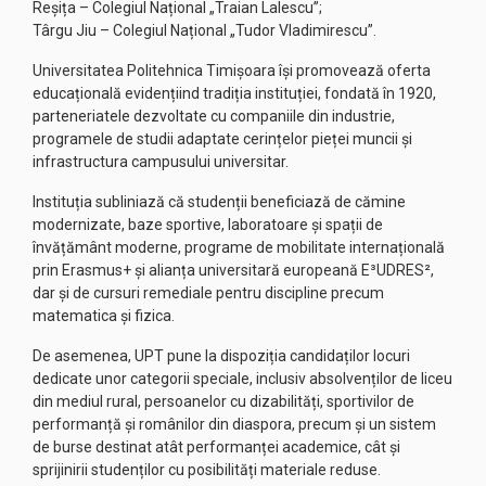
Reșița – Colegiul Național „Traian Lalescu”;
Târgu Jiu – Colegiul Național „Tudor Vladimirescu”.
Universitatea Politehnica Timișoara își promovează oferta
educațională evidențiind tradiția instituției, fondată în 1920,
parteneriatele dezvoltate cu companiile din industrie,
programele de studii adaptate cerințelor pieței muncii și
infrastructura campusului universitar.
Instituția subliniază că studenții beneficiază de cămine
modernizate, baze sportive, laboratoare și spații de
învățământ moderne, programe de mobilitate internațională
prin Erasmus+ și alianța universitară europeană E³UDRES²,
dar și de cursuri remediale pentru discipline precum
matematica și fizica.
De asemenea, UPT pune la dispoziția candidaților locuri
dedicate unor categorii speciale, inclusiv absolvenților de liceu
din mediul rural, persoanelor cu dizabilități, sportivilor de
performanță și românilor din diaspora, precum și un sistem
de burse destinat atât performanței academice, cât și
sprijinirii studenților cu posibilități materiale reduse.