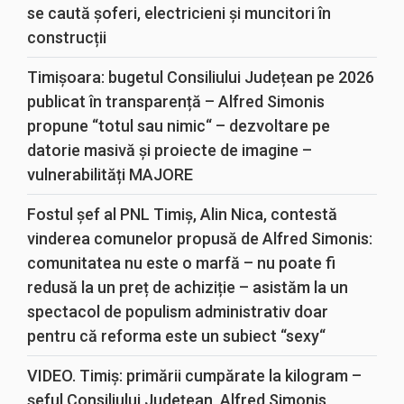
se caută șoferi, electricieni și muncitori în
construcții
Timișoara: bugetul Consiliului Județean pe 2026
publicat în transparență – Alfred Simonis
propune “totul sau nimic“ – dezvoltare pe
datorie masivă și proiecte de imagine –
vulnerabilități MAJORE
Fostul șef al PNL Timiș, Alin Nica, contestă
vinderea comunelor propusă de Alfred Simonis:
comunitatea nu este o marfă – nu poate fi
redusă la un preț de achiziție – asistăm la un
spectacol de populism administrativ doar
pentru că reforma este un subiect “sexy“
VIDEO. Timiș: primării cumpărate la kilogram –
șeful Consiliului Județean, Alfred Simonis,