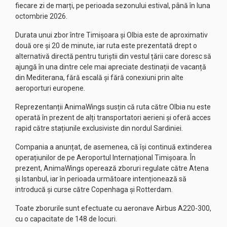
fiecare zi de marți, pe perioada sezonului estival, până în luna
octombrie 2026.
Durata unui zbor între Timișoara și Olbia este de aproximativ
două ore și 20 de minute, iar ruta este prezentată drept o
alternativă directă pentru turiștii din vestul țării care doresc să
ajungă în una dintre cele mai apreciate destinații de vacanță
din Mediterana, fără escală și fără conexiuni prin alte
aeroporturi europene.
Reprezentanții AnimaWings susțin că ruta către Olbia nu este
operată în prezent de alți transportatori aerieni și oferă acces
rapid către stațiunile exclusiviste din nordul Sardiniei.
Compania a anunțat, de asemenea, că își continuă extinderea
operațiunilor de pe Aeroportul Internațional Timișoara. În
prezent, AnimaWings operează zboruri regulate către Atena
și Istanbul, iar în perioada următoare intenționează să
introducă și curse către Copenhaga și Rotterdam.
Toate zborurile sunt efectuate cu aeronave Airbus A220-300,
cu o capacitate de 148 de locuri.