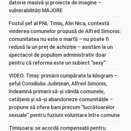
datorie masivă și proiecte de imagine –
vulnerabilități MAJORE
Fostul șef al PNL Timiș, Alin Nica, contestă
vinderea comunelor propusă de Alfred Simonis:
comunitatea nu este o marfă – nu poate fi
redusă la un preț de achiziție – asistăm la un
spectacol de populism administrativ doar
pentru că reforma este un subiect “sexy“
VIDEO. Timiș: primării cumpărate la kilogram –
șeful Consiliului Județean, Alfred Simonis,
îndeamnă primarii să-și vândă comunele,
cetățenii și să-și abandoneze comunitățile –
propune să ofere bani precum “lucrătoarelor
sexuale“ pentru fuziuni voluntare între comune
Timișoara: se acordă compensații pentru