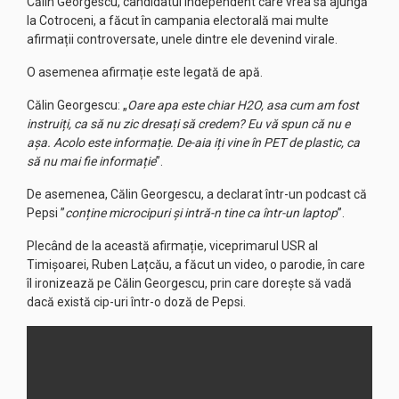
Călin Georgescu, candidatul independent care vrea să ajungă
la Cotroceni, a făcut în campania electorală mai multe
afirmații controversate, unele dintre ele devenind virale.
O asemenea afirmație este legată de apă.
Călin Georgescu: „
Oare apa este chiar H2O, asa cum am fost
instruiți, ca să nu zic dresați să credem? Eu vă spun că nu e
așa. Acolo este informație. De-aia iți vine în PET de plastic, ca
să nu mai fie informație
”.
De asemenea, Călin Georgescu, a declarat într-un podcast că
Pepsi ”
conține microcipuri și intră-n tine ca într-un laptop
”.
Plecând de la această afirmație, viceprimarul USR al
Timișoarei, Ruben Lațcău, a făcut un video, o parodie, în care
îl ironizează pe Călin Georgescu, prin care dorește să vadă
dacă există cip-uri într-o doză de Pepsi.