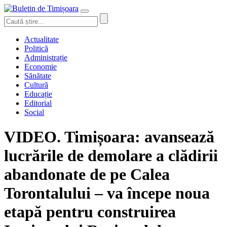
Actualitate
Politică
Administrație
Economie
Sănătate
Cultură
Educație
Editorial
Social
VIDEO. Timișoara: avansează
lucrările de demolare a clădirii
abandonate de pe Calea
Torontalului – va începe noua
etapă pentru construirea