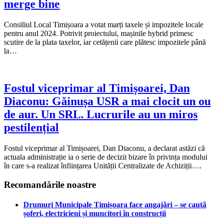
merge bine
Consiliul Local Timișoara a votat marți taxele și impozitele locale
pentru anul 2024. Potrivit proiectului, mașinile hybrid primesc
scutire de la plata taxelor, iar cetățenii care plătesc impozitele până
la…
Fostul viceprimar al Timișoarei, Dan
Diaconu: Găinușa USR a mai clocit un ou
de aur. Un SRL. Lucrurile au un miros
pestilențial
Fostul viceprimar al Timișoarei, Dan Diaconu, a declarat astăzi că
actuala administrație ia o serie de decizii bizare în privința modului
în care s-a realizat înființarea Unității Centralizate de Achiziții….
Recomandările noastre
Drumuri Municipale Timișoara face angajări – se caută
șoferi, electricieni și muncitori în construcții