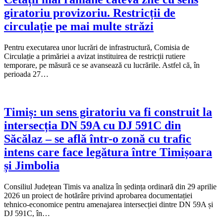
giratoriu provizoriu. Restricții de
circulație pe mai multe străzi
Pentru executarea unor lucrări de infrastructură, Comisia de
Circulație a primăriei a avizat instituirea de restricții rutiere
temporare, pe măsură ce se avansează cu lucrările. Astfel că, în
perioada 27…
Timiș: un sens giratoriu va fi construit la
intersecția DN 59A cu DJ 591C din
Săcălaz – se află într-o zonă cu trafic
intens care face legătura între Timișoara
și Jimbolia
Consiliul Județean Timis va analiza în ședința ordinară din 29 aprilie
2026 un proiect de hotărâre privind aprobarea documentației
tehnico-economice pentru amenajarea intersecției dintre DN 59A și
DJ 591C, în…