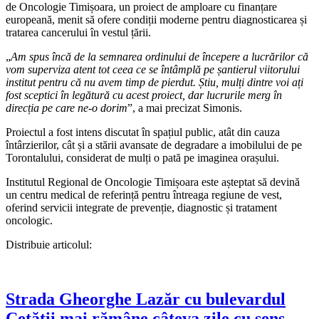
de Oncologie Timișoara, un proiect de amploare cu finanțare
europeană, menit să ofere condiții moderne pentru diagnosticarea și
tratarea cancerului în vestul țării.
„
Am spus încă de la semnarea ordinului de începere a lucrărilor că
vom superviza atent tot ceea ce se întâmplă pe șantierul viitorului
institut pentru că nu avem timp de pierdut. Știu, mulți dintre voi ați
fost sceptici în legătură cu acest proiect, dar lucrurile merg în
direcția pe care ne-o dorim
”, a mai precizat Simonis.
Proiectul a fost intens discutat în spațiul public, atât din cauza
întârzierilor, cât și a stării avansate de degradare a imobilului de pe
Torontalului, considerat de mulți o pată pe imaginea orașului.
Institutul Regional de Oncologie Timișoara este așteptat să devină
un centru medical de referință pentru întreaga regiune de vest,
oferind servicii integrate de prevenție, diagnostic și tratament
oncologic.
Distribuie articolul:
Strada Gheorghe Lazăr cu bulevardul
Cetății mai rămâne câteva zile cu sens