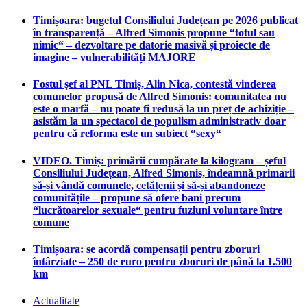
Timișoara: bugetul Consiliului Județean pe 2026 publicat
în transparență – Alfred Simonis propune “totul sau
nimic“ – dezvoltare pe datorie masivă și proiecte de
imagine – vulnerabilități MAJORE
Fostul șef al PNL Timiș, Alin Nica, contestă vinderea
comunelor propusă de Alfred Simonis: comunitatea nu
este o marfă – nu poate fi redusă la un preț de achiziție –
asistăm la un spectacol de populism administrativ doar
pentru că reforma este un subiect “sexy“
VIDEO. Timiș: primării cumpărate la kilogram – șeful
Consiliului Județean, Alfred Simonis, îndeamnă primarii
să-și vândă comunele, cetățenii și să-și abandoneze
comunitățile – propune să ofere bani precum
“lucrătoarelor sexuale“ pentru fuziuni voluntare între
comune
Timișoara: se acordă compensații pentru zboruri
întârziate – 250 de euro pentru zboruri de până la 1.500
km
Actualitate