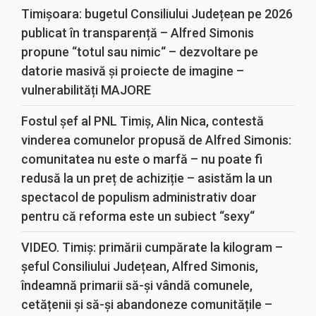
Timișoara: bugetul Consiliului Județean pe 2026
publicat în transparență – Alfred Simonis
propune “totul sau nimic“ – dezvoltare pe
datorie masivă și proiecte de imagine –
vulnerabilități MAJORE
Fostul șef al PNL Timiș, Alin Nica, contestă
vinderea comunelor propusă de Alfred Simonis:
comunitatea nu este o marfă – nu poate fi
redusă la un preț de achiziție – asistăm la un
spectacol de populism administrativ doar
pentru că reforma este un subiect “sexy“
VIDEO. Timiș: primării cumpărate la kilogram –
șeful Consiliului Județean, Alfred Simonis,
îndeamnă primarii să-și vândă comunele,
cetățenii și să-și abandoneze comunitățile –