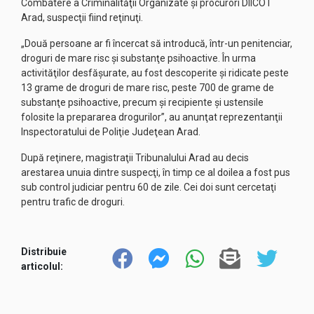
Combatere a Criminalităţii Organizate şi procurori DIICOT
Arad, suspecţii fiind reţinuţi.
„Două persoane ar fi încercat să introducă, într-un penitenciar,
droguri de mare risc şi substanţe psihoactive. În urma
activităţilor desfăşurate, au fost descoperite şi ridicate peste
13 grame de droguri de mare risc, peste 700 de grame de
substanţe psihoactive, precum şi recipiente şi ustensile
folosite la prepararea drogurilor”, au anunţat reprezentanţii
Inspectoratului de Poliţie Judeţean Arad.
După reţinere, magistraţii Tribunalului Arad au decis
arestarea unuia dintre suspecţi, în timp ce al doilea a fost pus
sub control judiciar pentru 60 de zile. Cei doi sunt cercetaţi
pentru trafic de droguri.
Distribuie
articolul: