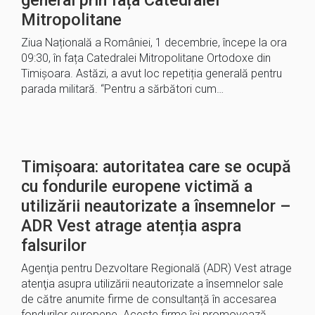
general prin fața Catedralei
Mitropolitane
Ziua Națională a României, 1 decembrie, începe la ora
09:30, în fața Catedralei Mitropolitane Ortodoxe din
Timișoara. Astăzi, a avut loc repetiția generală pentru
parada militară. “Pentru a sărbători cum…
Timișoara: autoritatea care se ocupă
cu fondurile europene victimă a
utilizării neautorizate a însemnelor –
ADR Vest atrage atenția aspra
falsurilor
Agenţia pentru Dezvoltare Regională (ADR) Vest atrage
atenţia asupra utilizării neautorizate a însemnelor sale
de către anumite firme de consultanță în accesarea
fondurilor europene. Aceste firme îşi promovează