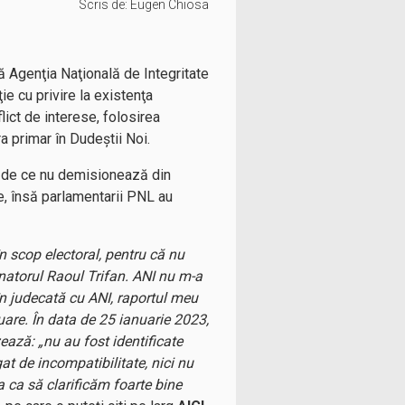
Scris de:
Eugen Chiosa
că Agenţia Naţională de Integritate
ie cu privire la existenţa
flict de interese, folosirea
ra primar în Dudeştii Noi.
t de ce nu demisionează din
e, însă parlamentarii PNL au
 scop electoral, pentru că nu
natorul Raoul Trifan. ANI nu m-a
 în judecată cu ANI, raportul meu
uare. În data de 25 ianuarie 2023,
ează: „nu au fost identificate
at de incompatibilitate, nici nu
a ca să clarificăm foarte bine