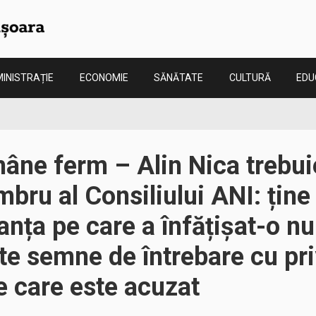
INISTRAȚIE
ECONOMIE
SĂNĂTATE
CULTURĂ
EDU
âne ferm – Alin Nica trebuie
bru al Consiliului ANI: ține 
anța pe care a înfățișat-o n
te semne de întrebare cu pri
de care este acuzat