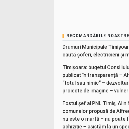
RECOMANDĂRILE NOASTR
Drumuri Municipale Timișoar
caută șoferi, electricieni și 
Timișoara: bugetul Consiliul
publicat în transparență – A
“totul sau nimic“ – dezvoltar
proiecte de imagine – vulner
Fostul șef al PNL Timiș, Alin
comunelor propusă de Alfre
nu este o marfă – nu poate fi
achiziție – asistăm la un sp