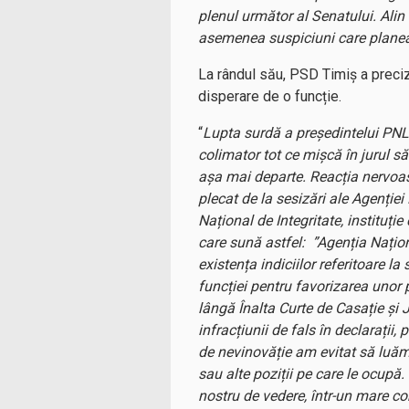
plenul următor al Senatului. Alin
asemenea suspiciuni care plane
La rândul său, PSD Timiș a preciz
disperare de o funcție.
“
Lupta surdă a președintelui PNL 
colimator tot ce mișcă în jurul său
așa mai departe. Reacția nervoasă
plecat de la sesizări ale Agenției
Național de Integritate, instituți
care sună astfel: ”Agenția Naționa
existența indiciilor referitoare l
funcției pentru favorizarea unor
lângă Înalta Curte de Casație și J
infracțiunii de fals în declarații
de nevinovăție am evitat să luăm 
sau alte poziții pe care le ocupă.
nostru de vedere, într-un mare con