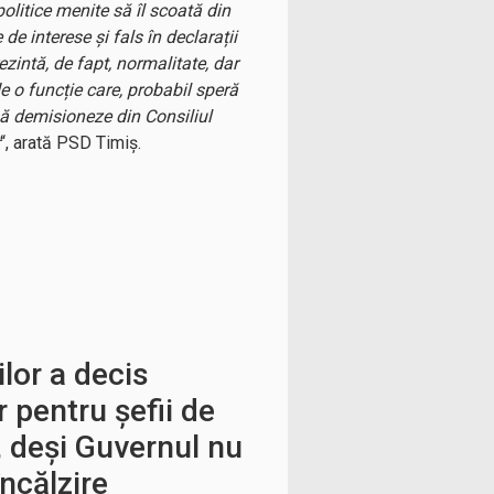
politice menite să îl scoată din
de interese și fals în declarații
zintă, de fapt, normalitate, dar
e o funcție care, probabil speră
 să demisioneze din Consiliul
“, arată PSD Timiș.
lor a decis
r pentru șefii de
i, deși Guvernul nu
încălzire