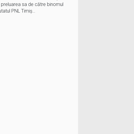
la preluarea sa de către binomul
utatul PNL Timiș…