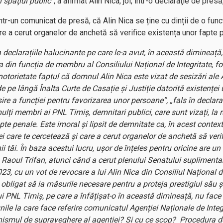
n spaţiul public
”, a afirmat Alin Nica, joi, într-o declaraţie de pres
într-un comunicat de presă, că Alin Nica se ține cu dinții de o fun
care a cerut organelor de anchetă să verifice existența unor fapte 
declarațiile halucinante pe care le-a avut, în această dimineață,
a din funcția de membru al Consiliului Național de Integritate, f
notorietate faptul că domnul Alin Nica este vizat de sesizări ale 
e pe lângă Înalta Curte de Casație și Justiție datorită existenței u
ire a funcției pentru favorizarea unor persoane”, „fals în declarați
ulți membri ai PNL Timiș, demnitari publici, care sunt vizați, la r
apte penale. Este imoral și lipsit de demnitate ca, în acest context, 
ei care te cercetează și care a cerut organelor de anchetă să veri
nii tăi. În baza acestui lucru, ușor de înțeles pentru oricine are
Raoul Trifan, atunci când a cerut plenului Senatului suplimentare
23, cu un vot de revocare a lui Alin Nica din Consiliul Național de
 obligat să ia măsurile necesare pentru a proteja prestigiul său ș
ui PNL Timiș, pe care a înfățișat-o în această dimineață, nu fac
iunile la care face referire comunicatul Agenției Naționale de Inte
anismul de supraveghere al agenției? Și cu ce scop? Procedura de