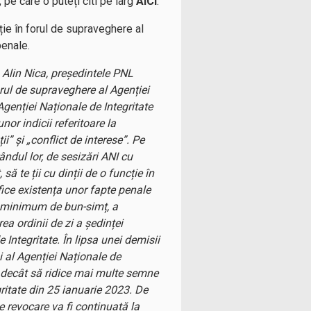
ă, pe care o puteți citi pe larg
AICI
.
cție în forul de supraveghere al
penale.
 Alin Nica, președintele PNL
orul de supraveghere al Agenției
Agenției Naționale de Integritate
nor indicii referitoare la
i” și „conflict de interese”. Pe
ândul lor, de sesizări ANI cu
să te ții cu dinții de o funcție în
fice existența unor fapte penale
 un minimum de bun-simț, a
a ordinii de zi a ședinței
 Integritate. În lipsa unei demisii
i al Agenției Naționale de
e decât să ridice mai multe semne
gritate din 25 ianuarie 2023. De
 revocare va fi continuată la