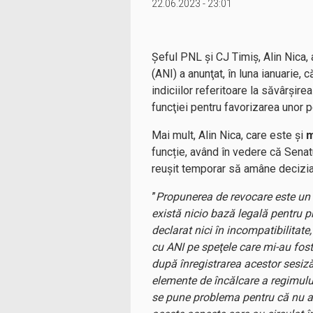
22.06.2023 - 23:01
Șeful PNL și CJ Timiș, Alin Nica, 
(ANI) a anunţat, în luna ianuarie, 
indiciilor referitoare la săvârşire
funcţiei pentru favorizarea unor pe
Mai mult, Alin Nica, care este și
m
funcție, având în vedere că Sena
reușit temporar să amâne decizia
”
Propunerea de revocare este un 
există nicio bază legală pentru 
declarat nici în incompatibilitate
cu ANI pe speţele care mi-au fost
după înregistrarea acestor sesiză
elemente de încălcare a regimului 
se pune problema pentru că nu am 