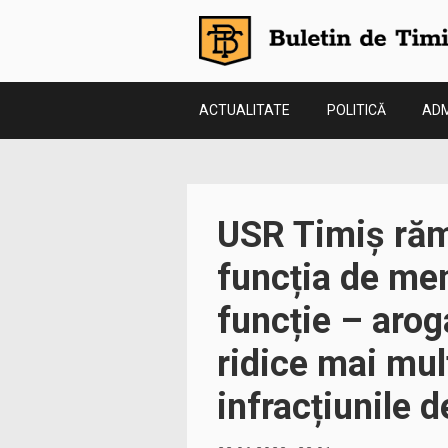
ACTUALITATE
POLITICĂ
ADM
USR Timiș răm
funcția de mem
funcție – arog
ridice mai mul
infracțiunile 