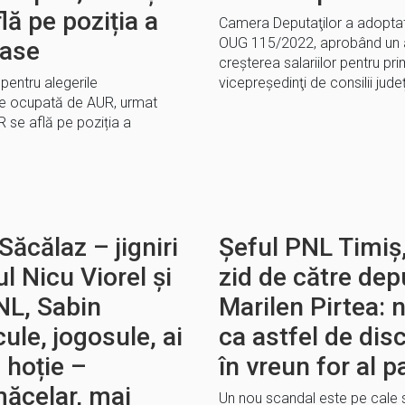
ă pe poziția a
Camera Deputaţilor a adoptat,
OUG 115/2022, aprobând un
șase
creşterea salariilor pentru prim
 pentru alegerile
vicepreşedinţi de consilii jud
te ocupată de AUR, urmat
 se află pe poziția a
Săcălaz – jigniri
Șeful PNL Timiș,
l Nicu Viorel și
zid de către dep
PNL, Sabin
Marilen Pirtea: 
le, jogosule, ai
ca astfel de disc
 hoție –
în vreun for al p
măcelar, mai
Un nou scandal este pe cale 