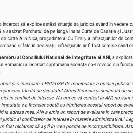
a încercat să explice astăzi situația sa juridică având în vedere 
că a sesizat Parchetul de pe lângă Înalta Curte de Casaţie şi Justiţ
a de către Alin Nica, preşedinte al CJ Timiş, a infracţiunilor de con
rsoane şi fals în declaraţii. infracţiunile ar fi fost comise când e
embru al Consiliului Național de Integritate al ANI
, a explica
tul României a încercat săptămâna aceasta să-l revoce din funcți
.
abuz şi o încercare a PSD-USR de manipulare a opiniei publice în
propunerea făcută de deputatul Alfred Simonis şi susţinută de se
, nici în conflict de interese. Nu am ce să contest la ANI, nu sunt
 imputate s-a încheiat odată cu trimiterea acestui raport de eval
ri la adresa mea, ANI a emis un raport de evaluare în care preciz
juridic al conflictelor de interese în materie administrativă.” Leg
fost reclamat că aş fi în vreo poziţie de incompatibilitate. Ast