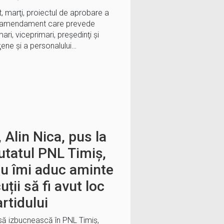
 marţi, proiectul de aprobare a
 amendament care prevede
ari, viceprimari, preşedinţi şi
eţene şi a personalului…
 Alin Nica, pus la
utatul PNL Timiș,
nu îmi aduc aminte
uții să fi avut loc
artidului
să izbucnească în PNL Timiș,