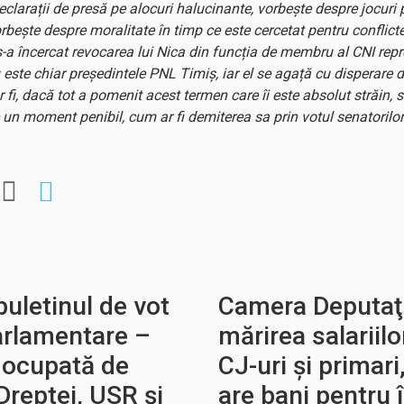
declarații de presă pe alocuri halucinante, vorbește despre jocuri 
orbește despre moralitate în timp ce este cercetat pentru conflicte 
s-a încercat revocarea lui Nica din funcția de membru al CNI repre
 este chiar președintele PNL Timiș, iar el se agață cu disperare d
r fi, dacă tot a pomenit acest termen care îi este absolut străin,
e un moment penibil, cum ar fi demiterea sa prin votul senatorilor
buletinul de vot
Camera Deputaţi
parlamentare –
mărirea salariilo
e ocupată de
CJ-uri și primar
Dreptei, USR și
are bani pentru 