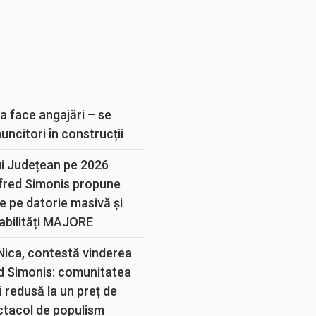
E
a face angajări – se
muncitori în construcții
ui Județean pe 2026
lfred Simonis propune
e pe datorie masivă și
abilități MAJORE
 Nica, contestă vinderea
d Simonis: comunitatea
 redusă la un preț de
ectacol de populism