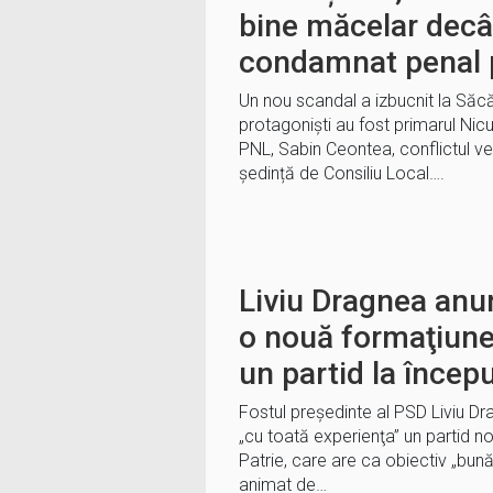
bine măcelar decât
condamnat penal 
Un nou scandal a izbucnit la Săc
protagoniști au fost primarul Nicu 
PNL, Sabin Ceontea, conflictul ve
ședință de Consiliu Local….
Liviu Dragnea anun
o nouă formaţiune 
un partid la încep
Fostul preşedinte al PSD Liviu Dra
„cu toată experienţa” un partid nou
Patrie, care are ca obiectiv „bun
animat de…