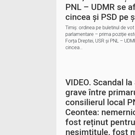
PNL – UDMR se afl
cincea și PSD pe 
Timiș: ordinea pe buletinul de vot
parlamentare – prima poziție es
Forța Dreptei, USR și PNL – UDMR
cincea…
VIDEO. Scandal la 
grave între primaru
consilierul local 
Ceontea: nemernicu
fost reținut pentru
nesimțitule, fost 