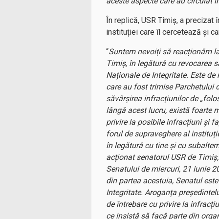
aceste aspecte care au circulat î
În replică, USR Timiș, a precizat 
instituției care îl cercetează și 
“
Suntem nevoiți să reacționăm la 
Timiș, în legătură cu revocarea s
Naționale de Integritate. Este de 
care au fost trimise Parchetului d
săvârșirea infracțiunilor de „folos
lângă acest lucru, există foarte m
privire la posibile infracțiuni și f
forul de supraveghere al instituți
în legătură cu tine și cu subalter
acționat senatorul USR de Timiș, 
Senatului de miercuri, 21 iunie 20
din partea acestuia, Senatul este
Integritate. Aroganța președintel
de întrebare cu privire la infracț
ce insistă să facă parte din org