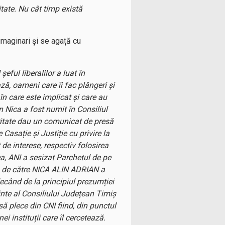
tate. Nu cât timp există
imaginari și se agață cu
ful liberalilor a luat în
ază, oameni care îi fac plângeri și
în care este implicat și care au
n Nica a fost numit în Consiliul
egritate dau un comunicat de presă
Casație și Justiție cu privire la
 de interese, respectiv folosirea
a, ANI a sesizat Parchetul de pe
irea de către NICA ALIN ADRIAN a
lecând de la principiul prezumției
inte al Consiliului Județean Timiș
să plece din CNI fiind, din punctul
i instituții care îl cercetează.