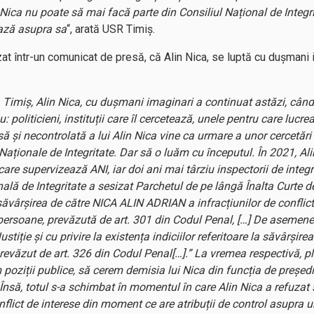
 Nica nu poate să mai facă parte din Consiliul Național de Integri
ază asupra sa
“, arată USR Timiș.
at într-un comunicat de presă, că Alin Nica, se luptă cu dușmani 
Timiș, Alin Nica, cu dușmani imaginari a continuat astăzi, când șe
: politicieni, instituții care îl cercetează, unele pentru care lucre
 și necontrolată a lui Alin Nica vine ca urmare a unor cercetări 
 Naționale de Integritate. Dar să o luăm cu începutul. În 2021, Ali
e care supervizează ANI, iar doi ani mai târziu inspectorii de int
lă de Integritate a sesizat Parchetul de pe lângă Înalta Curte de 
a săvârșirea de către NICA ALIN ADRIAN a infracțiunilor de conflict
 persoane, prevăzută de art. 301 din Codul Penal, […] De asemene
ustiție și cu privire la existența indiciilor referitoare la săvârș
, prevăzut de art. 326 din Codul Penal[…].” La vremea respectivă, p
poziții publice, să cerem demisia lui Nica din funcția de președ
 Însă, totul s-a schimbat în momentul în care Alin Nica a refuzat 
flict de interese din moment ce are atribuții de control asupra une