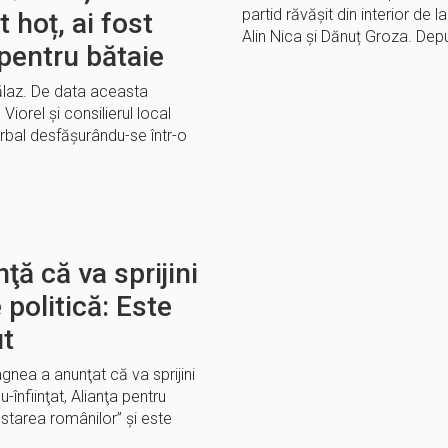
partid răvășit din interior de 
 hoț, ai fost
Alin Nica și Dănuț Groza. Dep
pentru bătaie
ălaz. De data aceasta
Viorel și consilierul local
rbal desfășurându-se într-o
ţă că va sprijini
politică: Este
ut
gnea a anunţat că va sprijini
-înfiinţat, Alianţa pentru
ăstarea românilor” şi este