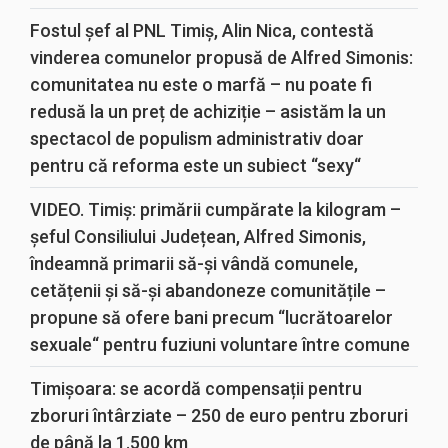
Fostul șef al PNL Timiș, Alin Nica, contestă
vinderea comunelor propusă de Alfred Simonis:
comunitatea nu este o marfă – nu poate fi
redusă la un preț de achiziție – asistăm la un
spectacol de populism administrativ doar
pentru că reforma este un subiect “sexy“
VIDEO. Timiș: primării cumpărate la kilogram –
șeful Consiliului Județean, Alfred Simonis,
îndeamnă primarii să-și vândă comunele,
cetățenii și să-și abandoneze comunitățile –
propune să ofere bani precum “lucrătoarelor
sexuale“ pentru fuziuni voluntare între comune
Timișoara: se acordă compensații pentru
zboruri întârziate – 250 de euro pentru zboruri
de până la 1.500 km