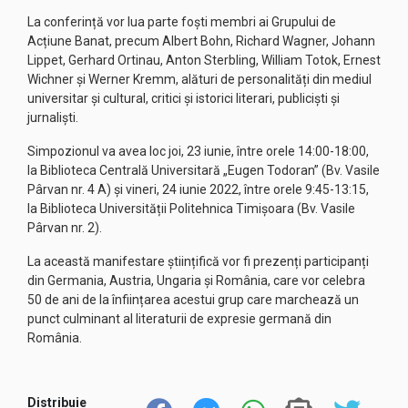
La conferință vor lua parte foști membri ai Grupului de
Acțiune Banat, precum Albert Bohn, Richard Wagner, Johann
Lippet, Gerhard Ortinau, Anton Sterbling, William Totok, Ernest
Wichner și Werner Kremm, alături de personalități din mediul
universitar și cultural, critici și istorici literari, publiciști și
jurnaliști.
Simpozionul va avea loc joi, 23 iunie, între orele 14:00-18:00,
la Biblioteca Centrală Universitară „Eugen Todoran” (Bv. Vasile
Pârvan nr. 4 A) și vineri, 24 iunie 2022, între orele 9:45-13:15,
la Biblioteca Universității Politehnica Timișoara (Bv. Vasile
Pârvan nr. 2).
La această manifestare științifică vor fi prezenți participanți
din Germania, Austria, Ungaria și România, care vor celebra
50 de ani de la înființarea acestui grup care marchează un
punct culminant al literaturii de expresie germană din
România.
Distribuie