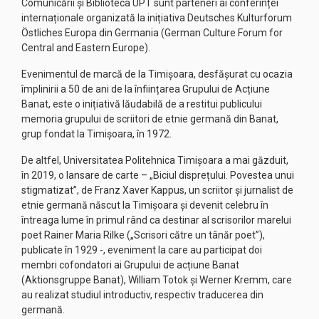
Comunicării și Biblioteca UPT sunt parteneri ai conferinței
internaționale organizată la inițiativa Deutsches Kulturforum
Östliches Europa din Germania (German Culture Forum for
Central and Eastern Europe).
Evenimentul de marcă de la Timișoara, desfășurat cu ocazia
împlinirii a 50 de ani de la înființarea Grupului de Acțiune
Banat, este o inițiativă lăudabilă de a restitui publicului
memoria grupului de scriitori de etnie germană din Banat,
grup fondat la Timișoara, în 1972.
De altfel, Universitatea Politehnica Timișoara a mai găzduit,
în 2019, o lansare de carte – „Biciul disprețului. Povestea unui
stigmatizat”, de Franz Xaver Kappus, un scriitor și jurnalist de
etnie germană născut la Timișoara și devenit celebru în
întreaga lume în primul rând ca destinar al scrisorilor marelui
poet Rainer Maria Rilke („Scrisori către un tânăr poet”),
publicate în 1929 -, eveniment la care au participat doi
membri cofondatori ai Grupului de acțiune Banat
(Aktionsgruppe Banat), William Totok și Werner Kremm, care
au realizat studiul introductiv, respectiv traducerea din
germană.