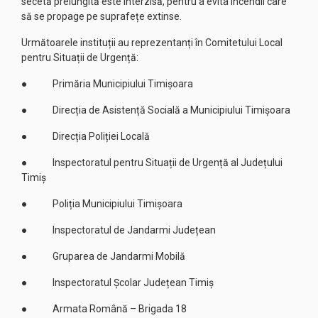
secetă prelungită este interzisă, pentru a evita incendii care
să se propage pe suprafețe extinse.
Următoarele instituții au reprezentanți în Comitetului Local
pentru Situații de Urgență:
● Primăria Municipiului Timișoara
● Direcția de Asistență Socială a Municipiului Timișoara
● Direcția Poliției Locală
● Inspectoratul pentru Situații de Urgență al Județului
Timiș
● Poliția Municipiului Timișoara
● Inspectoratul de Jandarmi Județean
● Gruparea de Jandarmi Mobilă
● Inspectoratul Școlar Județean Timiș
● Armata Română – Brigada 18