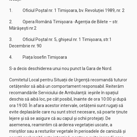
1. Oficiul Poștal nr. 1 Timișoara, bv. Revoluției 1989, nr. 2
2. Opera Română Timișoara -Agenția de Bilete – str.
Mărășești nr.2
3. Oficiul Poștal nr. 5, ghișeul nr. 1 Timișoara, str.1
Decembrie nr. 90
4. Piața Iosefin Timișoara
S-a decis deschiderea unui nou punct la Gara de Nord.
Comitetul Local pentru Situații de Urgență recomandă tuturor
cetățenilor să aibă un comportament responsabil. Reiterăm
recomandările Serviciului de Ambulanță: ieșirile în spațiul
deschis să aibă loc, pe cât posibil, înainte de ora 10:00 și după
ora 19:00. În afara acestor intervale, cetățenii sunt rugați să
evite deplasările care nu sunt strict necesare, să poarte ținute
lejere și să se asigure că au capul și ochii protejați. De
asemenea, reamintim că arderea vegetației uscate, a
miriștilor sau a resturilor vegetale în perioadele de caniculă şi