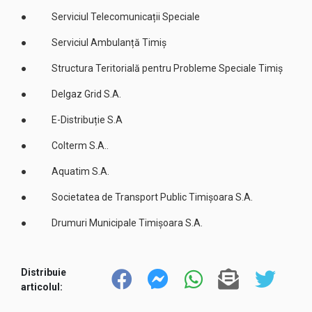
● Serviciul Telecomunicații Speciale
● Serviciul Ambulanță Timiș
● Structura Teritorială pentru Probleme Speciale Timiș
● Delgaz Grid S.A.
● E-Distribuție S.A
● Colterm S.A..
● Aquatim S.A.
● Societatea de Transport Public Timișoara S.A.
● Drumuri Municipale Timișoara S.A.
Distribuie
articolul: