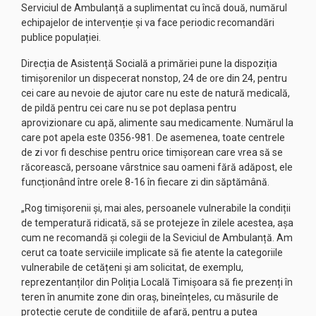
Serviciul de Ambulanță a suplimentat cu încă două, numărul
echipajelor de intervenție și va face periodic recomandări
publice populației.
Direcția de Asistență Socială a primăriei pune la dispoziția
timișorenilor un dispecerat nonstop, 24 de ore din 24, pentru
cei care au nevoie de ajutor care nu este de natură medicală,
de pildă pentru cei care nu se pot deplasa pentru
aprovizionare cu apă, alimente sau medicamente. Numărul la
care pot apela este 0356-981. De asemenea, toate centrele
de zi vor fi deschise pentru orice timișorean care vrea să se
răcorească, persoane vârstnice sau oameni fără adăpost, ele
funcționând între orele 8-16 în fiecare zi din săptămână.
„Rog timișorenii și, mai ales, persoanele vulnerabile la condiții
de temperatură ridicată, să se protejeze în zilele acestea, așa
cum ne recomandă și colegii de la Seviciul de Ambulanță. Am
cerut ca toate serviciile implicate să fie atente la categoriile
vulnerabile de cetățeni și am solicitat, de exemplu,
reprezentanților din Poliția Locală Timișoara să fie prezenți în
teren în anumite zone din oraș, bineînțeles, cu măsurile de
protecție cerute de condițiile de afară, pentru a putea