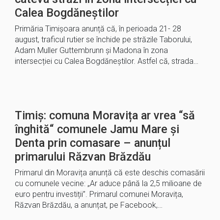
Calea Bogdăneștilor
Primăria Timișoara anunță că, în perioada 21- 28
august, traficul rutier se închide pe străzile Taborului,
Adam Muller Guttembrunn și Madona în zona
intersecției cu Calea Bogdăneștilor. Astfel că, strada…
Timiș: comuna Moravița ar vrea “să
înghită“ comunele Jamu Mare și
Denta prin comasare – anunțul
primarului Răzvan Brăzdău
Primarul din Moravița anunță că este deschis comasării
cu comunele vecine: „Ar aduce până la 2,5 milioane de
euro pentru investiții”. Primarul comunei Moravița,
Răzvan Brăzdău, a anunțat, pe Facebook,…