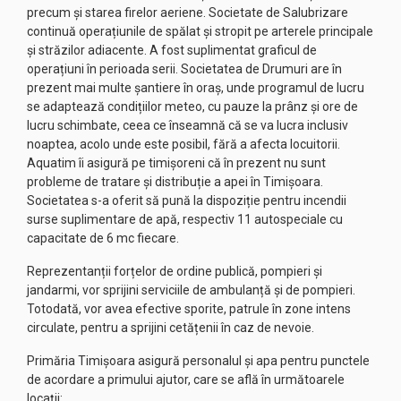
precum și starea firelor aeriene. Societate de Salubrizare
continuă operațiunile de spălat și stropit pe arterele principale
și străzilor adiacente. A fost suplimentat graficul de
operațiuni în perioada serii. Societatea de Drumuri are în
prezent mai multe șantiere în oraș, unde programul de lucru
se adaptează condițiilor meteo, cu pauze la prânz și ore de
lucru schimbate, ceea ce înseamnă că se va lucra inclusiv
noaptea, acolo unde este posibil, fără a afecta locuitorii.
Aquatim îi asigură pe timișoreni că în prezent nu sunt
probleme de tratare și distribuție a apei în Timișoara.
Societatea s-a oferit să pună la dispoziție pentru incendii
surse suplimentare de apă, respectiv 11 autospeciale cu
capacitate de 6 mc fiecare.
Reprezentanții forțelor de ordine publică, pompieri și
jandarmi, vor sprijini serviciile de ambulanță și de pompieri.
Totodată, vor avea efective sporite, patrule în zone intens
circulate, pentru a sprijini cetățenii în caz de nevoie.
Primăria Timișoara asigură personalul și apa pentru punctele
de acordare a primului ajutor, care se află în următoarele
locații: