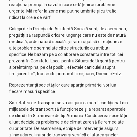
reacționa prompt în cazul în care cetățenii au probleme
urgente. Mă refer la zone mai puține umbrite și cu trafic
ridicat la orele de vârf.
Colegii de la Direcția de Asistență Socială sunt, de asemenea,
pregătiți să răspundă oricărei urgențe care nu este de natură
medicală, ci de natură socială, și i-am rugat să direcționeze
alte probleme semnalate către structurile cu atribuții
specifice. Ne bazăm pe o colaborare constantă între toți cei
prezenți în Comitetul Local pentru Situații de Urgență pentru
a preîntâmpina, pe cât posibil, efectele caniculei asupra
timișorenilor”, transmite primarul Timișoarei, Dominic Fritz.
Reprezentanții societăților care aparțin primăriei vor lua
fiecare măsuri specifice.
Societatea de Transport se va asigura ca aerul condiționat din
mijloacele de transport să funcționeze și a reparat aparatele
de climă din 8 tramvaie de tip Armonia. Conducerea societății
a luat decizia ca problemele de climatizare să fie remediate
cu prioritate. De asemenea, echipe de intervenție asigură
zilnic udarea liniilor de tramvai și verifică dilatarea șinelor,