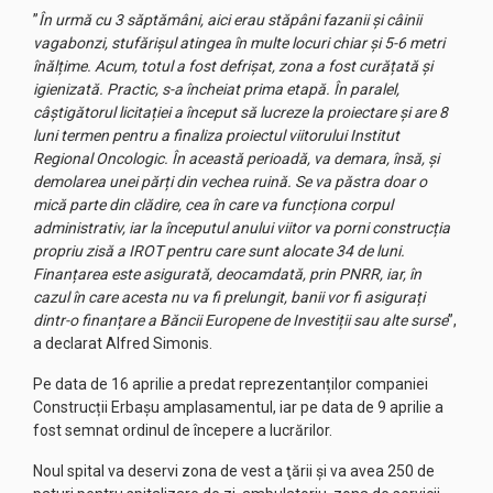
”
În urmă cu 3 săptămâni, aici erau stăpâni fazanii și câinii
vagabonzi, stufărișul atingea în multe locuri chiar și 5-6 metri
înălțime. Acum, totul a fost defrișat, zona a fost curățată și
igienizată. Practic, s-a încheiat prima etapă. În paralel,
câștigătorul licitației a început să lucreze la proiectare și are 8
luni termen pentru a finaliza proiectul viitorului Institut
Regional Oncologic. În această perioadă, va demara, însă, și
demolarea unei părți din vechea ruină. Se va păstra doar o
mică parte din clădire, cea în care va funcționa corpul
administrativ, iar la începutul anului viitor va porni construcția
propriu zisă a IROT pentru care sunt alocate 34 de luni.
Finanțarea este asigurată, deocamdată, prin PNRR, iar, în
cazul în care acesta nu va fi prelungit, banii vor fi asigurați
dintr-o finanțare a Băncii Europene de Investiții sau alte surse
”,
a declarat Alfred Simonis.
Pe data de 16 aprilie a predat reprezentanților companiei
Construcții Erbaşu amplasamentul, iar pe data de 9 aprilie a
fost semnat ordinul de începere a lucrărilor.
Noul spital va deservi zona de vest a ţării şi va avea 250 de