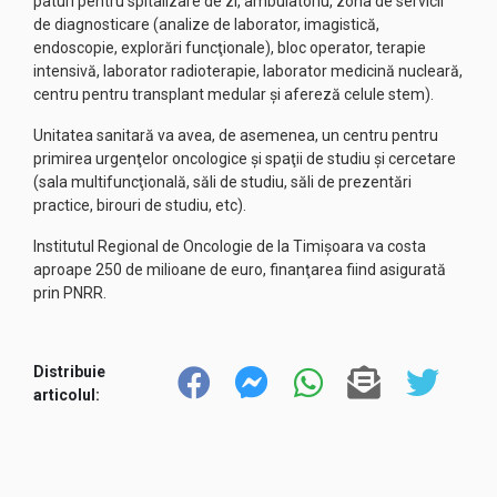
paturi pentru spitalizare de zi, ambulatoriu, zona de servicii
de diagnosticare (analize de laborator, imagistică,
endoscopie, explorări funcţionale), bloc operator, terapie
intensivă, laborator radioterapie, laborator medicină nucleară,
centru pentru transplant medular şi afereză celule stem).
Unitatea sanitară va avea, de asemenea, un centru pentru
primirea urgenţelor oncologice şi spaţii de studiu şi cercetare
(sala multifuncţională, săli de studiu, săli de prezentări
practice, birouri de studiu, etc).
Institutul Regional de Oncologie de la Timişoara va costa
aproape 250 de milioane de euro, finanţarea fiind asigurată
prin PNRR.
Distribuie
articolul: