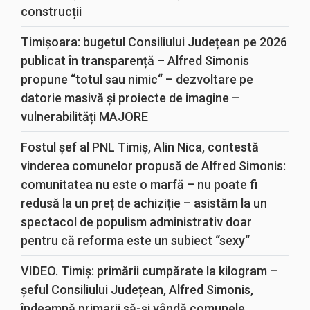
construcții
Timișoara: bugetul Consiliului Județean pe 2026
publicat în transparență – Alfred Simonis
propune “totul sau nimic“ – dezvoltare pe
datorie masivă și proiecte de imagine –
vulnerabilități MAJORE
Fostul șef al PNL Timiș, Alin Nica, contestă
vinderea comunelor propusă de Alfred Simonis:
comunitatea nu este o marfă – nu poate fi
redusă la un preț de achiziție – asistăm la un
spectacol de populism administrativ doar
pentru că reforma este un subiect “sexy“
VIDEO. Timiș: primării cumpărate la kilogram –
șeful Consiliului Județean, Alfred Simonis,
îndeamnă primarii să-și vândă comunele,