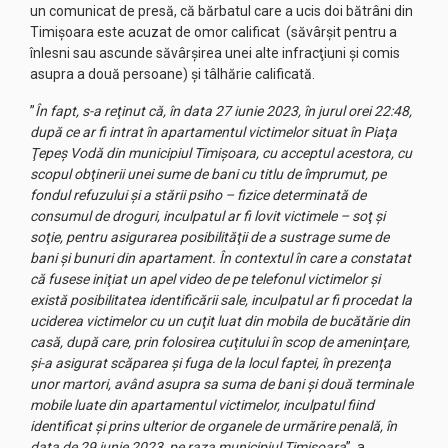
un comunicat de presă, că bărbatul care a ucis doi bătrâni din
Timişoara este acuzat de omor calificat (săvârşit pentru a
înlesni sau ascunde săvârşirea unei alte infracţiuni şi comis
asupra a două persoane) şi tâlhărie calificată.
”
În fapt, s-a reţinut că, în data 27 iunie 2023, în jurul orei 22:48,
după ce ar fi intrat în apartamentul victimelor situat în Piaţa
Ţepeş Vodă din municipiul Timişoara, cu acceptul acestora, cu
scopul obţinerii unei sume de bani cu titlu de împrumut, pe
fondul refuzului şi a stării psiho – fizice determinată de
consumul de droguri, inculpatul ar fi lovit victimele – soţ şi
soţie, pentru asigurarea posibilităţii de a sustrage sume de
bani şi bunuri din apartament. În contextul în care a constatat
că fusese iniţiat un apel video de pe telefonul victimelor şi
există posibilitatea identificării sale, inculpatul ar fi procedat la
uciderea victimelor cu un cuţit luat din mobila de bucătărie din
casă, după care, prin folosirea cuţitului în scop de ameninţare,
şi-a asigurat scăparea şi fuga de la locul faptei, în prezenţa
unor martori, având asupra sa suma de bani şi două terminale
mobile luate din apartamentul victimelor, inculpatul fiind
identificat şi prins ulterior de organele de urmărire penală, în
data de 29 iunie 2023, pe raza municipiul Timişoara
”, a