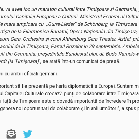
ie, va avea loc un maraton cultural între Timișoara și Germania, p
mului Capitalei Europene a Culturii. Ministerul Federal al Cultu
e mare amploare cu „Gurre-Lieder” de Schönberg, la Timișoara 
rtiști de la Filarmonica Banatul, Opera Națională din Timișoara,
eum Gera, Orchestra și corul Althenburg Gera Theater. Astfel, pr
colul de la Timișoara, Parcul Rozelor în 29 septembrie. Ambele r
înalt din Germania: președintele Bundesrat-ului, dl. Bodo Ramelow
rdt (la Timișoara)
“, se arată într-un comunicat de presă.
ni cu ambii oficiali germani.
portant să fie prezentă pe harta diplomatică a Europei. Suntem m
nul Capitalei Culturale creează punți de colaborare între Timișoar
i față de Timișoara este o dovadă importantă de încredere în pr
 genera noi oportunități de colaborare și în anii următori”, a spus 