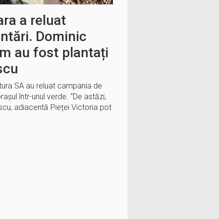
ra a reluat
ntări. Dominic
6 m au fost plantați
scu
ltura SA au reluat campania de
așul într-unul verde. “De astăzi,
scu, adiacentă Pieței Victoria pot