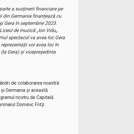
arte a susținerii financiare pe
rii din Germania finanțează cu
și Gera în septembrie 2023.
 Liceul de muzică „Ion Vidu„
imul spectacol va avea loc Gera
eprezentații vor avea loc în
 (la Gera) și vicepreședinta
ândri de colaborarea noastră
a și Germania și această
ogramul nostru de Capitală
primarul Dominic Fritz.