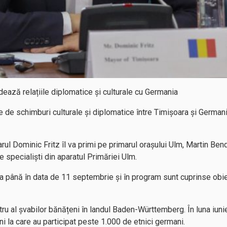
ează relațiile diplomatice și culturale cu Germania
e de schimburi culturale și diplomatice între Timișoara și German
arul Dominic Fritz îl va primi pe primarul orașului Ulm, Martin Be
de specialiști din aparatul Primăriei Ulm.
ra până în data de 11 septembrie și în program sunt cuprinse obi
ru al șvabilor bănățeni în landul Baden-Württemberg. În luna iunie
i la care au participat peste 1.000 de etnici germani.