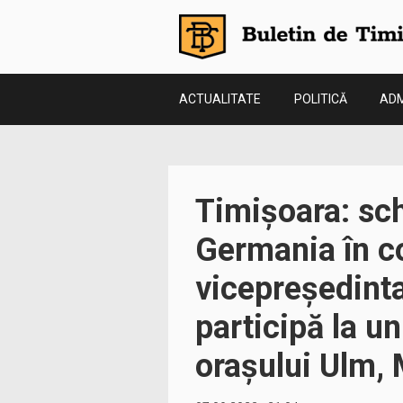
ACTUALITATE
POLITICĂ
ADM
Timișoara: sch
Germania în co
vicepreședint
participă la u
orașului Ulm, 