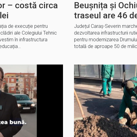
or – costă circa
Beușnița și Ochi
lei
traseul are 46 
tația de execuție pentru
Județul Caraș-Severin marche
clădiri ale Colegiului Tehnic
dezvoltarea infrastructurii ru
estim în infrastructura
pentru modernizarea Drumulu
 educația…
totală de aproape 50 de mili