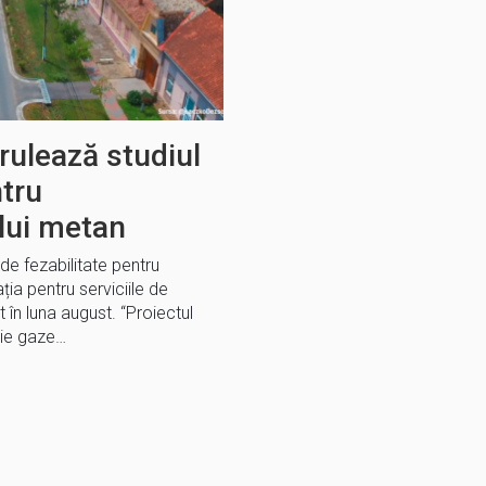
rulează studiul
ntru
lui metan
de fezabilitate pentru
ția pentru serviciile de
 în luna august. “Proiectul
ție gaze…
E