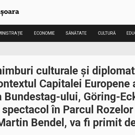
INISTRAȚIE
ECONOMIE
SĂNĂTATE
CULTURĂ
EDU
imburi culturale și diplomat
ntextul Capitalei Europene a
a Bundestag-ului, Göring-Eck
n spectacol în Parcul Rozelor
Martin Bendel, va fi primit d