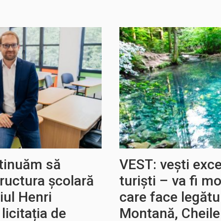
ntinuăm să
VEST: vești exc
tructura școlară
turiști – va fi 
iul Henri
care face legăt
licitația de
Montană, Cheile