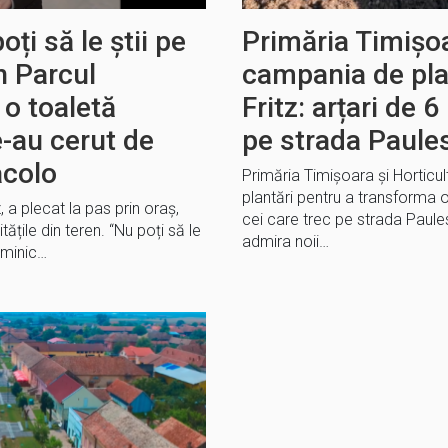
oți să le știi pe
Primăria Timișoa
n Parcul
campania de pla
 o toaletă
Fritz: arțari de 
-au cerut de
pe strada Paule
acolo
Primăria Timișoara și Horticu
plantări pentru a transforma or
, a plecat la pas prin oraș,
cei care trec pe strada Paule
tățile din teren. “Nu poți să le
admira noii…
Dominic…