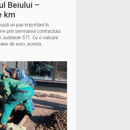
ul Beiului –
de km
ază un pas important în
tiere prin semnarea contractului
i Județean 571. Cu o valoare
oane de euro, acesta…