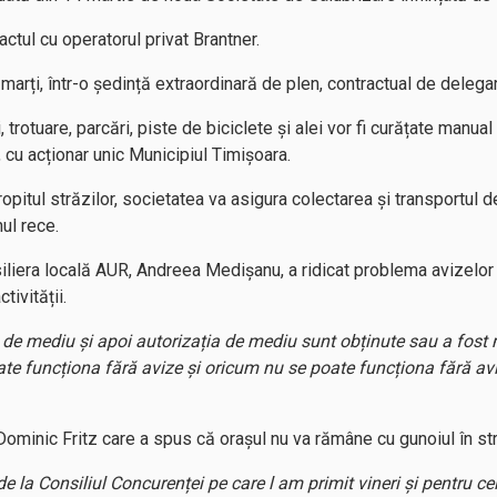
ctul cu operatorul privat Brantner.
 marți, într-o ședință extraordinară de plen, contractual de delegar
trotuare, parcări, piste de biciclete și alei vor fi curățate manual
 cu acționar unic Municipiul Timișoara.
opitul străzilor, societatea va asigura colectarea și transportul d
ul rece.
siliera locală AUR, Andreea Medişanu, a ridicat problema avizelor
tivității.
l de mediu și apoi autorizația de mediu sunt obținute sau a fos
ate funcționa fără avize și oricum nu se poate funcționa fără a
Dominic Fritz care a spus că orașul nu va rămâne cu gunoiul în st
e la Consiliul Concurenței pe care l am primit vineri și pentru ce