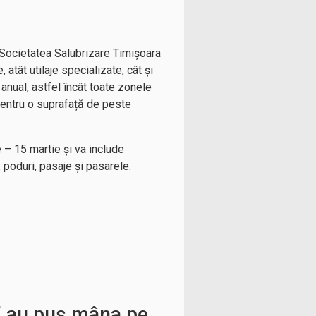
. Societatea Salubrizare Timișoara
, atât utilaje specializate, cât și
anual, astfel încât toate zonele
pentru o suprafață de peste
 – 15 martie și va include
 poduri, pasaje și pasarele.
i” au pus mâna pe