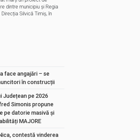
e dintre municipiu și Regia
Direcția Silvică Timiș, în
E
a face angajări – se
muncitori în construcții
ui Județean pe 2026
lfred Simonis propune
e pe datorie masivă și
abilități MAJORE
 Nica, contestă vinderea