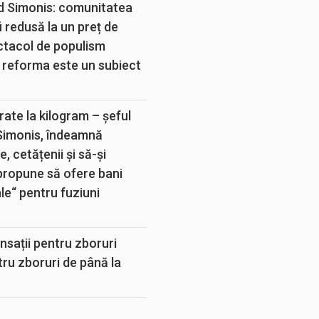
d Simonis: comunitatea
 redusă la un preț de
ectacol de populism
 reforma este un subiect
rate la kilogram – șeful
 Simonis, îndeamnă
, cetățenii și să-și
propune să ofere bani
e“ pentru fuziuni
sații pentru zboruri
tru zboruri de până la