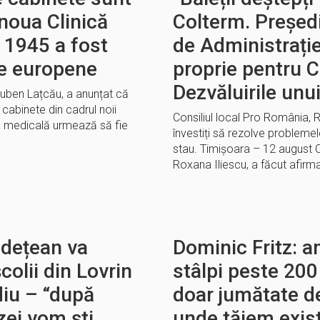
noua Clinică
Colterm. Președi
 1945 a fost
de Administrație
de europene
proprie pentru C
Dezvăluirile unui
Ruben Lațcău, a anunțat că
cabinete din cadrul noii
Consiliul local Pro România, R
tea medicală urmează să fie
învestiți să rezolve problemel
stau. Timișoara – 12 august C
Roxana Iliescu, a făcut afirma
udețean va
Dominic Fritz: a
școlii din Lovrin
stâlpi peste 200
diu – “după
doar jumătate de
zei vom ști
unde tăiem exis