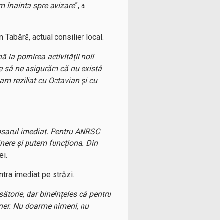
m înainta spre avizare
”, a
 Tabără, actual consilier local.
la pornirea activității noii
ie să ne asigurăm că nu există
 am reziliat cu Octavian și cu
osarul imediat. Pentru ANRSC
ținere și putem funcționa. Din
ei.
ntra imediat pe străzi.
torie, dar bineînțeles că pentru
tner. Nu doarme nimeni, nu