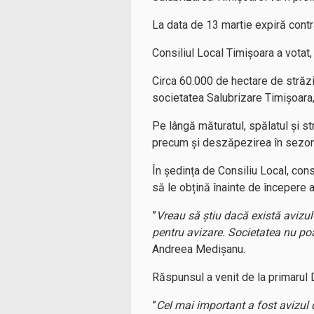
La data de 13 martie expiră contra
Consiliul Local Timișoara a votat,
Circa 60.000 de hectare de străzi, 
societatea Salubrizare Timișoara,
Pe lângă măturatul, spălatul și str
precum și deszăpezirea în sezon
În ședința de Consiliu Local, con
să le obțină înainte de începere ac
”
Vreau să știu dacă există avizu
pentru avizare. Societatea nu po
Andreea Medişanu.
Răspunsul a venit de la primarul 
”
Cel mai important a fost avizul d