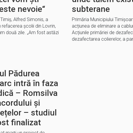
 este nevoie“
subterane
Timiș, Alfred Simonis, a
Primăria Municipiului Timișo
ru refacerea școlii din Lovrin,
acțiunea de eliminare a cablur
um două zile. „Am fost astăzi
Acțiunile primăriei de dezafec
dezafectarea colierelor, a pan
tul Pădurea
rc intră în faza
idică – Romsilva
cordului și
ețelor – studiul
st finalizat
at marți un proiect de