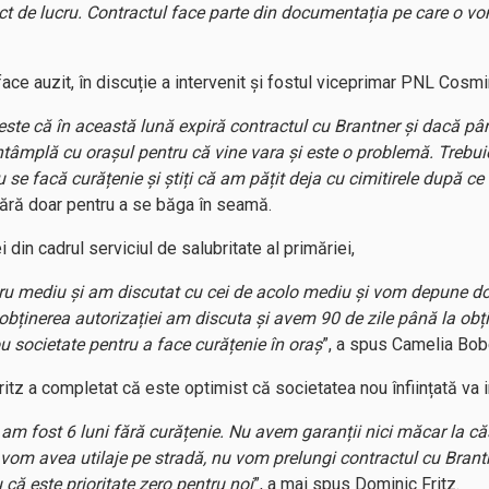
ct de lucru. Contractul face parte din documentația pe care o vo
face auzit, în discuție a intervenit și fostul viceprimar PNL Cosmin
te că în această lună expiră contractul cu Brantner și dacă până 
întâmplă cu orașul pentru că vine vara și este o problemă. Trebu
 se facă curățenie și știți că am pățit deja cu cimitirele după ce
ără doar pentru a se băga în seamă.
din cadrul serviciul de salubritate al primăriei,
tru mediu și am discutat cu cei de acolo mediu și vom depune d
i obținerea autorizației am discuta și avem 90 de zile până la ob
u societate pentru a face curățenie în oraș
”, a spus Camelia Bob
itz a completat că este optimist că societatea nou înființată va i
 fost 6 luni fără curățenie. Nu avem garanții nici măcar la căsă
vom avea utilaje pe stradă, nu vom prelungi contractul cu Bran
că este prioritate zero pentru noi
”, a mai spus Dominic Fritz.