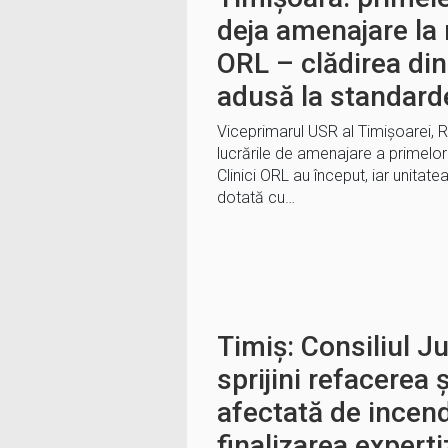
deja amenajare la 
ORL – clădirea din
adusă la standar
Viceprimarul USR al Timișoarei, 
lucrările de amenajare a primelor 
Clinici ORL au început, iar unita
dotată cu…
Timiș: Consiliul J
sprijini refacerea 
afectată de incen
finalizarea experti