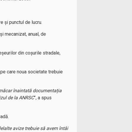
e și punctul de lucru.
 și mecanizat, anual, de
eșeurilor din coșurile stradale,
 pe care noua societate trebuie
t măcar înaintată documentația
vizul de la ANRSC
”, a spus
radă.
lelalte avize trebuie să avem întâi