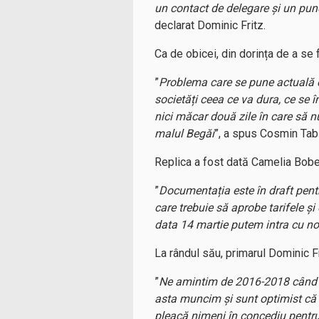
un contact de delegare și un pun
declarat Dominic Fritz.
Ca de obicei, din dorința de a se 
”
Problema care se pune actuală es
societăți ceea ce va dura, ce se 
nici măcar două zile în care să nu
malul Begăi
”, a spus Cosmin Tab
Replica a fost dată Camelia Bobei 
”
Documentația este în draft pen
care trebuie să aprobe tarifele ș
data 14 martie putem intra cu no
La rândul său, primarul Dominic Fr
”
Ne amintim de 2016-2018 când am
asta muncim și sunt optimist că 
pleacă nimeni în concediu pentru 