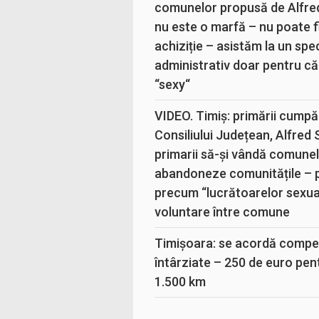
comunelor propusă de Alfre
nu este o marfă – nu poate fi
achiziție – asistăm la un sp
administrativ doar pentru că
“sexy“
VIDEO. Timiș: primării cumpă
Consiliului Județean, Alfred
primarii să-și vândă comunele
abandoneze comunitățile – 
precum “lucrătoarelor sexual
voluntare între comune
Timișoara: se acordă compen
întârziate – 250 de euro pen
1.500 km