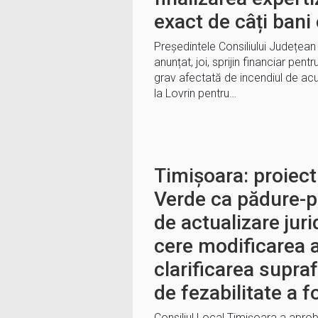
exact de câți bani
Președintele Consiliului Județean 
anunțat, joi, sprijin financiar pent
grav afectată de incendiul de ac
la Lovrin pentru…
Timișoara: proiec
Verde ca pădure-pa
de actualizare jur
cere modificarea a
clarificarea supraf
de fezabilitate a fo
Consiliul Local Timișoara a aprob