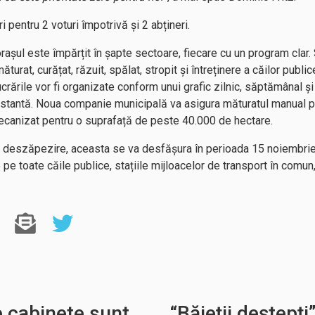
i pentru 2 voturi împotrivă și 2 abțineri.
 orașul este împărțit în șapte sectoare, fiecare cu un program clar
turat, curățat, răzuit, spălat, stropit și întreținere a căilor publice
rările vor fi organizate conform unui grafic zilnic, săptămânal și 
nstantă. Noua companie municipală va asigura măturatul manual 
ecanizat pentru o suprafață de peste 40.000 de hectare.
de deszăpezire, aceasta se va desfășura în perioada 15 noiembrie
pe toate căile publice, stațiile mijloacelor de transport în comun,
e cabinete sunt
“Băieții deștepț