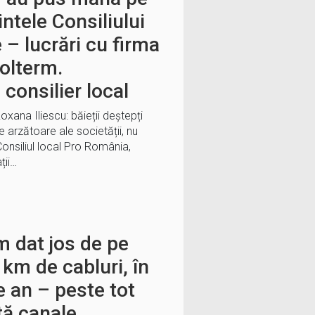
ntele Consiliului
 – lucrări cu firma
olterm.
 consilier local
oxana Iliescu: băieții deștepți
e arzătoare ale societății, nu
onsiliul local Pro România,
ții…
m dat jos de pe
 km de cabluri, în
 an – peste tot
tă canale