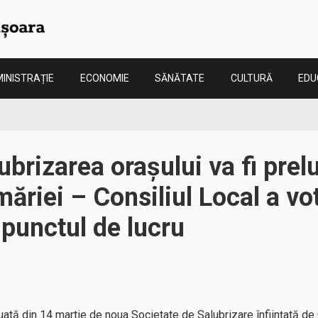
INISTRAȚIE
ECONOMIE
SĂNĂTATE
CULTURĂ
EDU
ubrizarea orașului va fi prel
măriei – Consiliul Local a vo
 punctul de lucru
uată din 14 martie de noua Societate de Salubrizare înființată de 