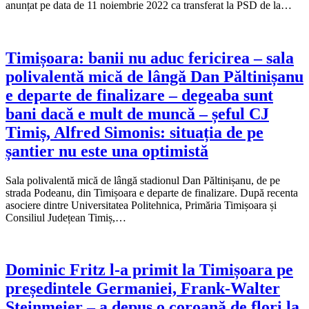
anunțat pe data de 11 noiembrie 2022 ca transferat la PSD de la…
Timișoara: banii nu aduc fericirea – sala
polivalentă mică de lângă Dan Păltinișanu
e departe de finalizare – degeaba sunt
bani dacă e mult de muncă – șeful CJ
Timiș, Alfred Simonis: situația de pe
șantier nu este una optimistă
Sala polivalentă mică de lângă stadionul Dan Păltinișanu, de pe
strada Podeanu, din Timișoara e departe de finalizare. După recenta
asociere dintre Universitatea Politehnica, Primăria Timișoara și
Consiliul Județean Timiș,…
Dominic Fritz l-a primit la Timișoara pe
președintele Germaniei, Frank-Walter
Steinmeier – a depus o coroană de flori la