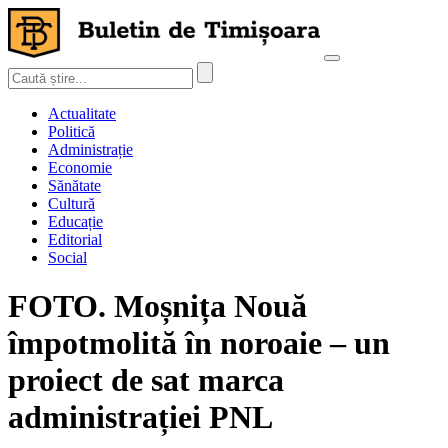
Actualitate
Politică
Administrație
Economie
Sănătate
Cultură
Educație
Editorial
Social
FOTO. Moșnița Nouă
împotmolită în noroaie – un
proiect de sat marca
administrației PNL