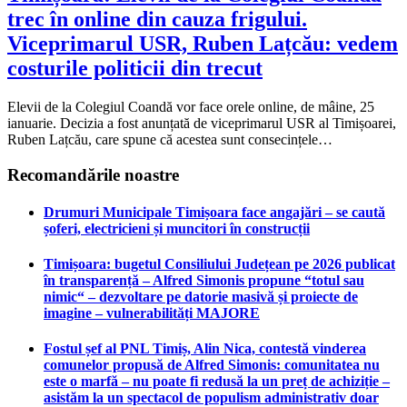
trec în online din cauza frigului.
Viceprimarul USR, Ruben Lațcău: vedem
costurile politicii din trecut
Elevii de la Colegiul Coandă vor face orele online, de mâine, 25
ianuarie. Decizia a fost anunțată de viceprimarul USR al Timișoarei,
Ruben Lațcău, care spune că acestea sunt consecințele…
Recomandările noastre
Drumuri Municipale Timișoara face angajări – se caută
șoferi, electricieni și muncitori în construcții
Timișoara: bugetul Consiliului Județean pe 2026 publicat
în transparență – Alfred Simonis propune “totul sau
nimic“ – dezvoltare pe datorie masivă și proiecte de
imagine – vulnerabilități MAJORE
Fostul șef al PNL Timiș, Alin Nica, contestă vinderea
comunelor propusă de Alfred Simonis: comunitatea nu
este o marfă – nu poate fi redusă la un preț de achiziție –
asistăm la un spectacol de populism administrativ doar