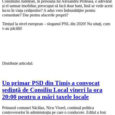
Consiliului Județean, în persoana lui Alexandru Proteasa, e adevărat
și el samsar imobiliar, preocupat să facă doar bani, însă se vede acest
lucru în viața cetățenilor? A adus vreo îmbunătățire pentru
comunitate? Dar pentru afacerile proprii?
Timișul la nivel european – sloganul PNL din 2020! Nu uitați, cum
v-au păcălit!
Distribuie articolul:
Un primar PSD din Timiș a convocat
ședință de Consiliu Local vineri la ora
20:00 pentru a mări taxele locale
Primarul comunei Săcălaz, Nicu Viorel, continuă politica
controverselor în administrația pe care o conducere. Edilul a fost