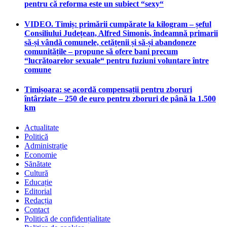
pentru că reforma este un subiect “sexy“
VIDEO. Timiș: primării cumpărate la kilogram – șeful
Consiliului Județean, Alfred Simonis, îndeamnă primarii
să-și vândă comunele, cetățenii și să-și abandoneze
comunitățile – propune să ofere bani precum
“lucrătoarelor sexuale“ pentru fuziuni voluntare între
comune
Timișoara: se acordă compensații pentru zboruri
întârziate – 250 de euro pentru zboruri de până la 1.500
km
Actualitate
Politică
Administrație
Economie
Sănătate
Cultură
Educație
Editorial
Redacția
Contact
Politică de confidențialitate