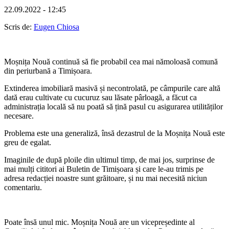
22.09.2022 - 12:45
Scris de:
Eugen Chiosa
Moșnița Nouă continuă să fie probabil cea mai nămoloasă comună
din periurbană a Timișoara.
Extinderea imobiliară masivă și necontrolată, pe câmpurile care altă
dată erau cultivate cu cucuruz sau lăsate pârloagă, a făcut ca
administrația locală să nu poată să țină pasul cu asigurarea utilităților
necesare.
Problema este una generaliză, însă dezastrul de la Moșnița Nouă este
greu de egalat.
Imaginile de după ploile din ultimul timp, de mai jos, surprinse de
mai mulți cititori ai Buletin de Timișoara și care le-au trimis pe
adresa redacției noastre sunt grăitoare, și nu mai necesită niciun
comentariu.
Poate însă unul mic. Moșnița Nouă are un vicepreședinte al