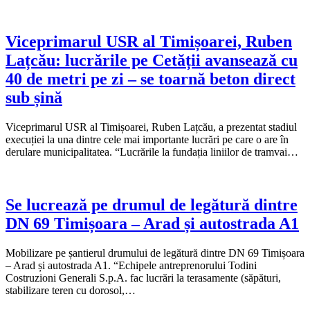
Viceprimarul USR al Timișoarei, Ruben
Lațcău: lucrările pe Cetății avansează cu
40 de metri pe zi – se toarnă beton direct
sub șină
Viceprimarul USR al Timișoarei, Ruben Lațcău, a prezentat stadiul
execuției la una dintre cele mai importante lucrări pe care o are în
derulare municipalitatea. “Lucrările la fundația liniilor de tramvai…
Se lucrează pe drumul de legătură dintre
DN 69 Timișoara – Arad și autostrada A1
Mobilizare pe șantierul drumului de legătură dintre DN 69 Timișoara
– Arad și autostrada A1. “Echipele antreprenorului Todini
Costruzioni Generali S.p.A. fac lucrări la terasamente (săpături,
stabilizare teren cu dorosol,…