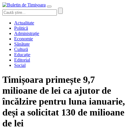
Actualitate
Politică
Administrație
Economie
Sănătate
Cultură
Educație
Editorial
Social
Timișoara primește 9,7
milioane de lei ca ajutor de
încălzire pentru luna ianuarie,
deși a solicitat 130 de milioane
de lei