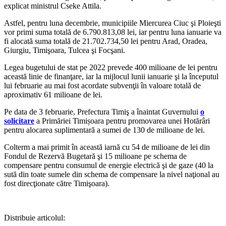
explicat ministrul Cseke Attila.
Astfel, pentru luna decembrie, municipiile Miercurea Ciuc şi Ploieşti
vor primi suma totală de 6.790.813,08 lei, iar pentru luna ianuarie va
fi alocată suma totală de 21.702.734,50 lei pentru Arad, Oradea,
Giurgiu, Timişoara, Tulcea şi Focşani.
Legea bugetului de stat pe 2022 prevede 400 milioane de lei pentru
această linie de finanţare, iar la mijlocul lunii ianuarie şi la începutul
lui februarie au mai fost acordate subvenţii în valoare totală de
aproximativ 61 milioane de lei.
Pe data de 3 februarie, Prefectura Timiş a înaintat Guvernului
o
solicitare
a Primăriei Timișoara pentru promovarea unei Hotărâri
pentru alocarea suplimentară a sumei de 130 de milioane de lei.
Colterm a mai primit în această iarnă cu 54 de milioane de lei din
Fondul de Rezervă Bugetară şi 15 milioane pe schema de
compensare pentru consumul de energie electrică şi de gaze (40 la
sută din toate sumele din schema de compensare la nivel naţional au
fost direcţionate către Timişoara).
Distribuie articolul: