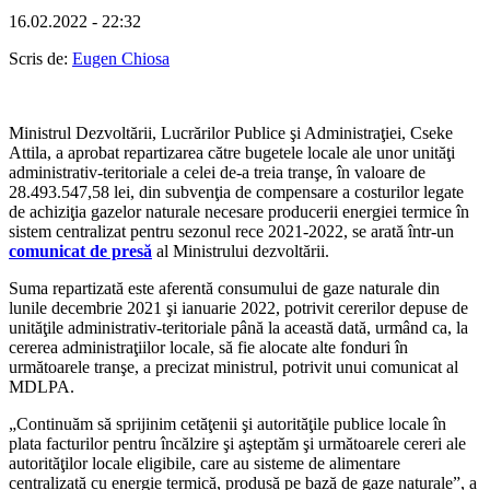
16.02.2022 - 22:32
Scris de:
Eugen Chiosa
Ministrul Dezvoltării, Lucrărilor Publice şi Administraţiei, Cseke
Attila, a aprobat repartizarea către bugetele locale ale unor unităţi
administrativ-teritoriale a celei de-a treia tranşe, în valoare de
28.493.547,58 lei, din subvenţia de compensare a costurilor legate
de achiziţia gazelor naturale necesare producerii energiei termice în
sistem centralizat pentru sezonul rece 2021-2022, se arată într-un
comunicat de presă
al Ministrului dezvoltării.
Suma repartizată este aferentă consumului de gaze naturale din
lunile decembrie 2021 şi ianuarie 2022, potrivit cererilor depuse de
unităţile administrativ-teritoriale până la această dată, urmând ca, la
cererea administraţiilor locale, să fie alocate alte fonduri în
următoarele tranşe, a precizat ministrul, potrivit unui comunicat al
MDLPA.
„Continuăm să sprijinim cetăţenii şi autorităţile publice locale în
plata facturilor pentru încălzire şi aşteptăm şi următoarele cereri ale
autorităţilor locale eligibile, care au sisteme de alimentare
centralizată cu energie termică, produsă pe bază de gaze naturale”, a