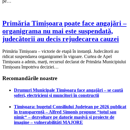
pe…
Primăria Timișoara poate face angajări –
organigrama nu mai este suspendată,
judecătorii au decis rejudecarea cauzei
Primăria Timișoara – victorie de etapă în instanță. Judecătorii au
ridicat suspendarea organigramei în vigoare. Curtea de Apel
Timișoara a admis, marți, recursul declarat de Primăria Municipiului
Timișoara împotriva deciziei…
Recomandările noastre
Drumuri Municipale Timișoara face angajări – se caută
șoferi, electricieni și muncitori în construcții
Timișoara: bugetul Consiliului Județean pe 2026 publicat
în transparență – Alfred Simonis propune “totul sau
nimic“ – dezvoltare pe datorie masivă și proiecte de
imagine – vulnerabilități MAJORE