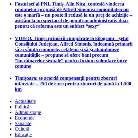
Fostul șef al PNL Timiș, Alin Nica, contestă vinderea
comunelor propusă de Alfred Simonis: comunitatea nu
este o marfă – nu poate fi redusă la un preț de achiziție –
asistăm la un spectacol de populism administrativ doar
pentru că reforma este un subiect “sexy“
VIDEO. Timiș: primării cumpărate la kilogram – șeful
Consiliului Județean, Alfred Simonis, îndeamnă primarii
să-și vândă comunele, cetățenii și să-și abandoneze
comunitățile – propune să ofere bani precum
“lucrătoarelor sexuale“ pentru fuziuni voluntare între
comune
Timișoara: se acordă compensații pentru zboruri
întârziate – 250 de euro pentru zboruri de până la 1.500
km
Actualitate
Politică
Administrație
Economie
Sănătate
Cultură
Educație