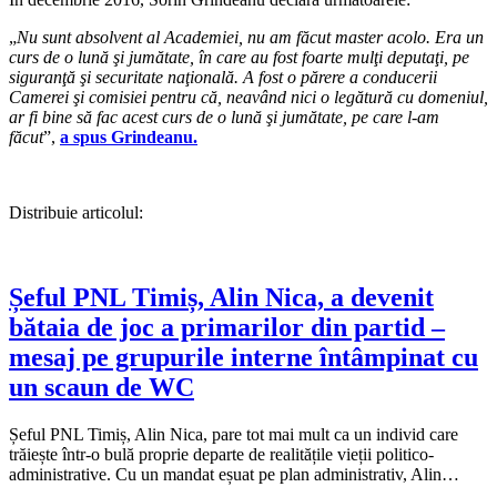
„
Nu sunt absolvent al Academiei, nu am făcut master acolo. Era un
curs de o lună şi jumătate, în care au fost foarte mulţi deputaţi, pe
siguranţă şi securitate naţională. A fost o părere a conducerii
Camerei şi comisiei pentru că, neavând nici o legătură cu domeniul,
ar fi bine să fac acest curs de o lună şi jumătate, pe care l-am
făcut
”,
a spus Grindeanu.
Distribuie articolul:
Șeful PNL Timiș, Alin Nica, a devenit
bătaia de joc a primarilor din partid –
mesaj pe grupurile interne întâmpinat cu
un scaun de WC
Șeful PNL Timiș, Alin Nica, pare tot mai mult ca un individ care
trăiește într-o bulă proprie departe de realitățile vieții politico-
administrative. Cu un mandat eșuat pe plan administrativ, Alin…