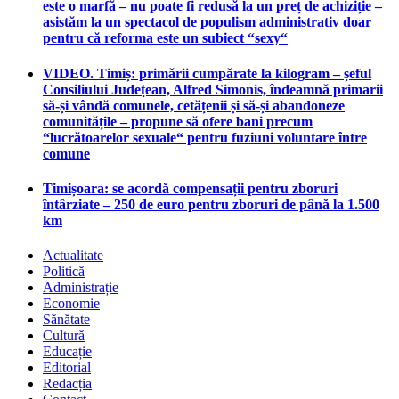
este o marfă – nu poate fi redusă la un preț de achiziție –
asistăm la un spectacol de populism administrativ doar
pentru că reforma este un subiect “sexy“
VIDEO. Timiș: primării cumpărate la kilogram – șeful
Consiliului Județean, Alfred Simonis, îndeamnă primarii
să-și vândă comunele, cetățenii și să-și abandoneze
comunitățile – propune să ofere bani precum
“lucrătoarelor sexuale“ pentru fuziuni voluntare între
comune
Timișoara: se acordă compensații pentru zboruri
întârziate – 250 de euro pentru zboruri de până la 1.500
km
Actualitate
Politică
Administrație
Economie
Sănătate
Cultură
Educație
Editorial
Redacția