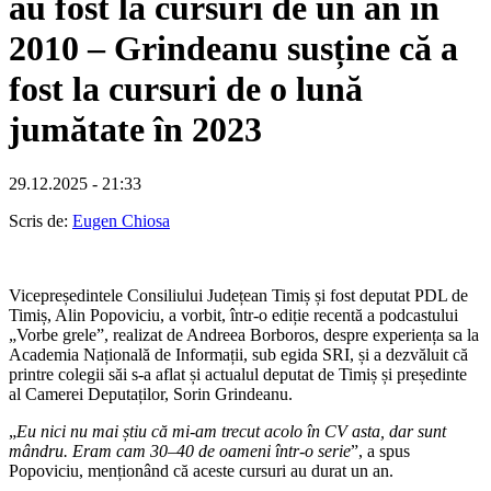
au fost la cursuri de un an în
2010 – Grindeanu susține că a
fost la cursuri de o lună
jumătate în 2023
29.12.2025 - 21:33
Scris de:
Eugen Chiosa
Vicepreședintele Consiliului Județean Timiș și fost deputat PDL de
Timiș, Alin Popoviciu, a vorbit, într-o ediție recentă a podcastului
„Vorbe grele”, realizat de Andreea Borboros, despre experiența sa la
Academia Națională de Informații, sub egida SRI, și a dezvăluit că
printre colegii săi s-a aflat și actualul deputat de Timiș și președinte
al Camerei Deputaților, Sorin Grindeanu.
„
Eu nici nu mai știu că mi-am trecut acolo în CV asta, dar sunt
mândru. Eram cam 30–40 de oameni într-o serie
”, a spus
Popoviciu, menționând că aceste cursuri au durat un an.