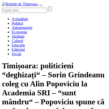
Actualitate
Politică
Administrație
Economie
Sănătate
Cultură
Educație
Editorial
Social
Timișoara: politicieni
“deghizați“ – Sorin Grindeanu
coleg cu Alin Popoviciu la
Academia SRI – “sunt
mândru“ – Popoviciu spune că