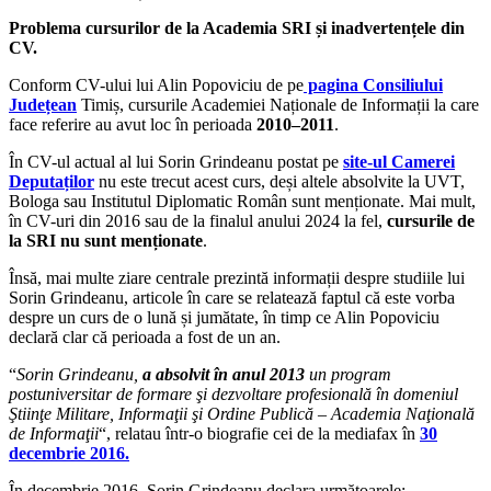
Problema cursurilor de la Academia SRI și inadvertențele din
CV.
Conform CV-ului lui Alin Popoviciu de pe
pagina Consiliului
Județean
Timiș, cursurile Academiei Naționale de Informații la care
face referire au avut loc în perioada
2010–2011
.
În CV-ul actual al lui Sorin Grindeanu postat pe
site-ul Camerei
Deputaților
nu este trecut acest curs, deși altele absolvite la UVT,
Bologa sau Institutul Diplomatic Român sunt menționate. Mai mult,
în CV-uri din 2016 sau de la finalul anului 2024 la fel,
cursurile de
la SRI nu sunt menționate
.
Însă, mai multe ziare centrale prezintă informații despre studiile lui
Sorin Grindeanu, articole în care se relatează faptul că este vorba
despre un curs de o lună și jumătate, în timp ce Alin Popoviciu
declară clar că perioada a fost de un an.
“
Sorin Grindeanu,
a absolvit în anul 2013
un program
postuniversitar de formare şi dezvoltare profesională în domeniul
Ştiinţe Militare, Informaţii şi Ordine Publică – Academia Naţională
de Informaţii
“, relatau într-o biografie cei de la mediafax în
30
decembrie 2016.
În decembrie 2016, Sorin Grindeanu declara următoarele: