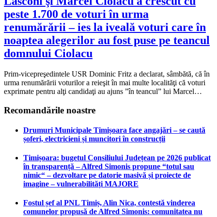
Lasconi şi Marcel Ciolacu a crescut cu
peste 1.700 de voturi în urma
renumărării – ies la iveală voturi care în
noaptea alegerilor au fost puse pe teancul
domnului Ciolacu
Prim-vicepreşedintele USR Dominic Fritz a declarat, sâmbătă, că în
urma renumărării voturilor a reieşit în mai multe localităţi că voturi
exprimate pentru alţi candidaţi au ajuns ”în teancul” lui Marcel…
Recomandările noastre
Drumuri Municipale Timișoara face angajări – se caută
șoferi, electricieni și muncitori în construcții
Timișoara: bugetul Consiliului Județean pe 2026 publicat
în transparență – Alfred Simonis propune “totul sau
nimic“ – dezvoltare pe datorie masivă și proiecte de
imagine – vulnerabilități MAJORE
Fostul șef al PNL Timiș, Alin Nica, contestă vinderea
comunelor propusă de Alfred Simonis: comunitatea nu