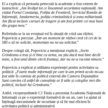
El a explicat că perioada petrecută la academie a fost extrem de
instructivă: „
Am învățat tot ce înseamnă securitatea națională. Am
vizitat Portul Constanța, Poliția de Frontieră, Serviciul Român de
Informații, Jandarmeria, poliția criminalistică și zona militarizată.
Am făcut inclusiv cursuri de tragere și am fost printre cei mai buni
din grupa mea.
”
Referindu-se la un eventual rol în situații de criză sau război,
Popoviciu a precizat: „
Într-un moment de război cred că cei de la
SRI o să ne solicite, momentan nu ne-au solicitat
.”
Despre colegii săi, Popoviciu a menționat explicit: „
Sorin
Grindeanu a tras și el bine cu arma, nu știu dacă mai bine decât
mine, a fost unul dintre elevii fruntași, dar nu ne-a racolat nimeni
.”
Popoviciu a explicat și utilitatea experienței pentru activitatea sa
politică: „
Foarte multe informații pe care le-am primit acolo mi-au
fost utile în comisia de politică externă din Camera Deputaților.
Sunt convins că astfel de cunoștințe ar fi utile și colegilor mei din
politică, inclusiv lui Grindeanu
.”
Astfel, vicepreședintele CJ Timiș a prezentat Academia Națională de
Informații ca pe o experiență formativă de un an, care l-a ajutat să
înțeleagă mecanismele de securitate și să fie mai eficient în
activitatea politică și administrativă