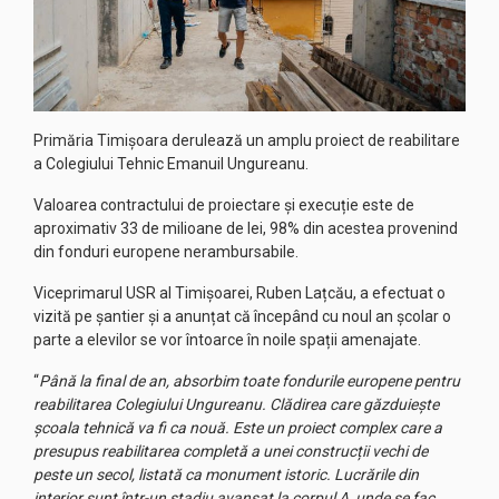
Primăria Timișoara derulează un amplu proiect de reabilitare
a Colegiului Tehnic Emanuil Ungureanu.
Valoarea contractului de proiectare și execuție este de
aproximativ 33 de milioane de lei, 98% din acestea provenind
din fonduri europene nerambursabile.
Viceprimarul USR al Timișoarei, Ruben Lațcău, a efectuat o
vizită pe șantier și a anunțat că începând cu noul an școlar o
parte a elevilor se vor întoarce în noile spații amenajate.
“
Până la final de an, absorbim toate fondurile europene pentru
reabilitarea Colegiului Ungureanu. Clădirea care găzduiește
școala tehnică va fi ca nouă. Este un proiect complex care a
presupus reabilitarea completă a unei construcții vechi de
peste un secol, listată ca monument istoric. Lucrările din
interior sunt într-un stadiu avansat la corpul A, unde se fac