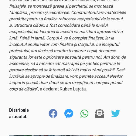
finisajele, se montează gresia și parchetul, se montează
tâmplăria, precum și caloriferele. Constructorul are materialele
pregătite pentru a finaliza refacerea acoperișului de la corpul
B. Structura clădirii a fost consolidată până la nivelul
acoperișului, iar lucrarea la acesta va mai dura aproximativ o
lună. Până în iarnă, Corpul A va fi complet finalizat, iar la
începutul anului viitor vom finaliza și Corpul B. La începutul
proiectului, am decis să mutăm temporar copiii, deoarece
siguranța lor este o prioritate absolută pentru noi. Am dorit, de
asemenea, să avansăm cât mai rapid pe șantier, pentru a le
permite elevilor să se întoarcă aici cât mai curând posibil. Deși
lucrările se apropie de finalizare, vom permite accesul elevilor
înapoi în școală doar după ce am recepționat complet primul
corp de clădire
“, a declarat Ruben Lațcău.
Distribuie
articolul: