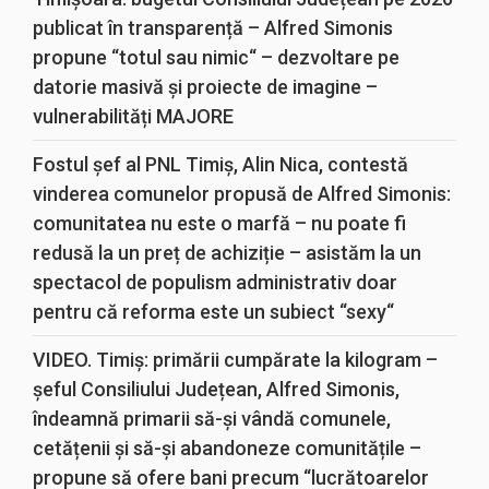
publicat în transparență – Alfred Simonis
propune “totul sau nimic“ – dezvoltare pe
datorie masivă și proiecte de imagine –
vulnerabilități MAJORE
Fostul șef al PNL Timiș, Alin Nica, contestă
vinderea comunelor propusă de Alfred Simonis:
comunitatea nu este o marfă – nu poate fi
redusă la un preț de achiziție – asistăm la un
spectacol de populism administrativ doar
pentru că reforma este un subiect “sexy“
VIDEO. Timiș: primării cumpărate la kilogram –
șeful Consiliului Județean, Alfred Simonis,
îndeamnă primarii să-și vândă comunele,
cetățenii și să-și abandoneze comunitățile –
propune să ofere bani precum “lucrătoarelor