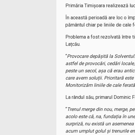
Primăria Timișoara realizează lucr
În această perioadă are loc o împi
pământul chiar pe liniile de cale f
Problema a fost rezolvată între 
Lațcău.
“
Provocare depășită la Solventul:
astfel de provocări, cedări locale
peste un secol, așa că erau antici
care avem soluții. Prioritară este
Monitorizăm liniile de cale ferat
La rândul său, primarul Dominic F
“
Trenul merge din nou, merge, pent
acolo este că, na, fundația în une
surpriză, nu există un asemenea 
acum umplut golul și trenurile e