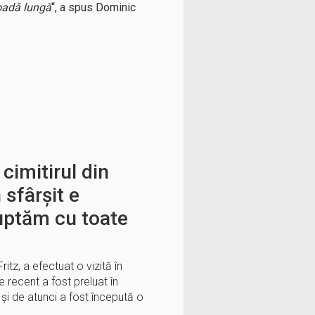
ioadă lungă
“, a spus Dominic
 cimitirul din
 sfârșit e
luptăm cu toate
itz, a efectuat o vizită în
re recent a fost preluat în
și de atunci a fost începută o