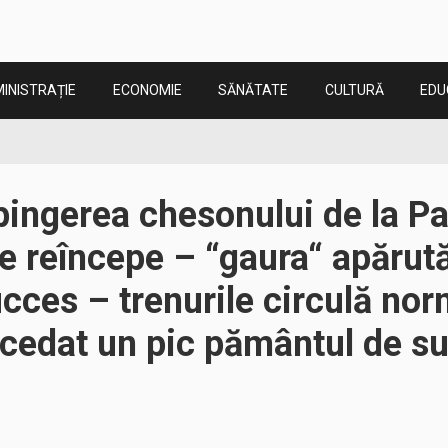
INISTRAȚIE
ECONOMIE
SĂNĂTATE
CULTURĂ
EDU
ingerea chesonului de la Pa
e reîncepe – “gaura“ apărută
cces – trenurile circulă norm
cedat un pic pământul de su