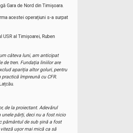
ângă Gara de Nord din Timișoara.
urma acestei operațiuni s-a surpat
ul USR al Timișoarei, Ruben
cum câteva luni, am anticipat
 de tren. Fundația liniilor are
clud apariția altor goluri, pentru
 în practică împreună cu CFR.
Lațcău.
r, de la proiectant. Adevărul
unele părți, deci nu a fost nicio
ic pământul de sub șină a fost
o viteză ușor mai mică ca să