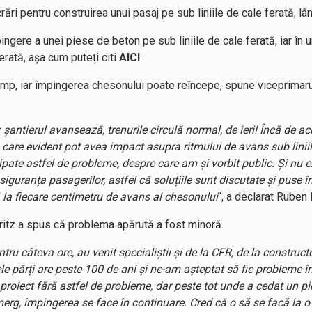
ări pentru construirea unui pasaj pe sub liniile de cale ferată, l
ngere a unei piese de beton pe sub liniile de cale ferată, iar în 
erată, așa cum puteți citi
AICI
.
timp, iar împingerea chesonului poate reîncepe, spune viceprimar
 șantierul avansează, trenurile circulă normal, de ieri! Încă de a
, care evident pot avea impact asupra ritmului de avans sub liniile
pate astfel de probleme, despre care am și vorbit public. Și nu ex
 siguranța pasagerilor, astfel că soluțiile sunt discutate și puse
ă la fiecare centimetru de avans al chesonului
“, a declarat Ruben 
ritz a spus că problema apărută a fost minoră.
ru câteva ore, au venit specialiștii și de la CFR, de la constructo
le părți are peste 100 de ani și ne-am așteptat să fie probleme în 
proiect fără astfel de probleme, dar peste tot unde a cedat un p
merg, împingerea se face în continuare. Cred că o să se facă la 