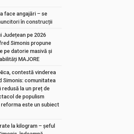
E
a face angajări – se
muncitori în construcții
ui Județean pe 2026
lfred Simonis propune
e pe datorie masivă și
abilități MAJORE
 Nica, contestă vinderea
d Simonis: comunitatea
 redusă la un preț de
ectacol de populism
 reforma este un subiect
rate la kilogram – șeful
 Simonis, îndeamnă