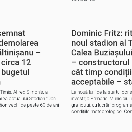
 semnat
Dominic Fritz: ri
 demolarea
noul stadion al 
ltinişanu –
Calea Buziașului
 circa 12
– constructorul 
n bugetul
cât timp condiți
n
acceptabile – st
Timiș, Alfred Simonis, a
La nouă luni de la startul cons
rea actualului Stadion ”Dan
investiția Primăriei Municipi
adion vechi de peste 60 de ani
graficului, cu lucrări programa
condițiile meteorologice. Con