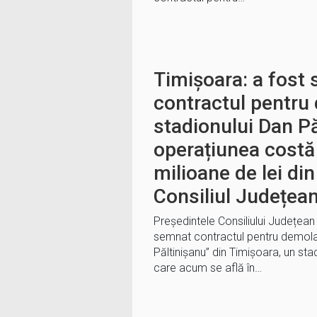
Timișoara: a fost
contractul pentru
stadionului Dan Pă
operațiunea costă
milioane de lei di
Consiliul Județea
Președintele Consiliului Județean 
semnat contractul pentru demola
Păltinişanu” din Timișoara, un st
care acum se află în…