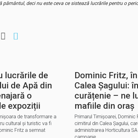
pământul, deci nu este ceva ce sistează lucrările pentru o per
 lucrările de
Dominic Fritz, în
lui de Apă din
Calea Șagului: în
enajară o
curățenie – ne 
e expoziții
mafiile din oraș
Timișoara de transformare a
Primarul Timișoarei, Dominic Fr
 cultural și turistic va fi
cimitirul din Calea Șagului, ca
Dominic Fritz a semnat
administrarea Horticultura SA 
campanie…