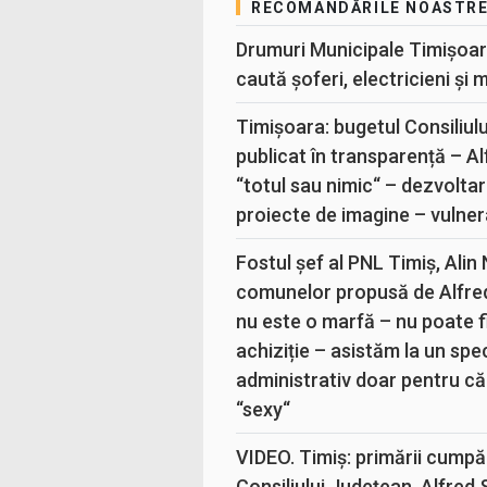
RECOMANDĂRILE NOASTR
Drumuri Municipale Timișoar
caută șoferi, electricieni și 
Timișoara: bugetul Consiliul
publicat în transparență – A
“totul sau nimic“ – dezvoltar
proiecte de imagine – vulner
Fostul șef al PNL Timiș, Alin
comunelor propusă de Alfre
nu este o marfă – nu poate fi
achiziție – asistăm la un sp
administrativ doar pentru că
“sexy“
VIDEO. Timiș: primării cumpă
Consiliului Județean, Alfred