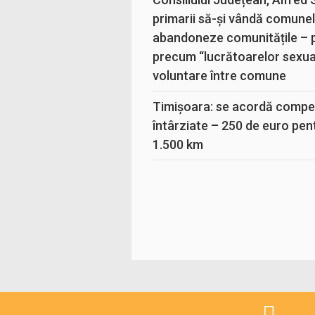
primarii să-și vândă comunele
abandoneze comunitățile – 
precum “lucrătoarelor sexual
voluntare între comune
Timișoara: se acordă compen
întârziate – 250 de euro pen
1.500 km