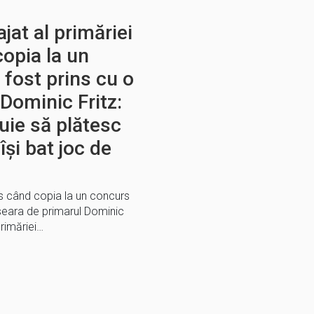
jat al primăriei
copia la un
 fost prins cu o
Dominic Fritz:
uie să plătesc
își bat joc de
ins când copia la un concurs
i seara de primarul Dominic
primăriei…