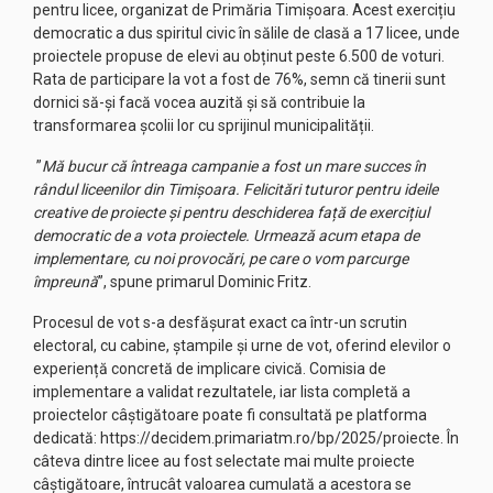
pentru licee, organizat de Primăria Timișoara. Acest exercițiu
democratic a dus spiritul civic în sălile de clasă a 17 licee, unde
proiectele propuse de elevi au obținut peste 6.500 de voturi.
Rata de participare la vot a fost de 76%, semn că tinerii sunt
dornici să-și facă vocea auzită și să contribuie la
transformarea școlii lor cu sprijinul municipalității.
”
Mă bucur că întreaga campanie a fost un mare succes în
rândul liceenilor din Timișoara. Felicitări tuturor pentru ideile
creative de proiecte și pentru deschiderea față de exercițiul
democratic de a vota proiectele. Urmează acum etapa de
implementare, cu noi provocări, pe care o vom parcurge
împreună
”, spune primarul Dominic Fritz.
Procesul de vot s-a desfășurat exact ca într-un scrutin
electoral, cu cabine, ștampile și urne de vot, oferind elevilor o
experiență concretă de implicare civică. Comisia de
implementare a validat rezultatele, iar lista completă a
proiectelor câștigătoare poate fi consultată pe platforma
dedicată:
https://decidem.primariatm.ro/bp/2025/proiecte
. În
câteva dintre licee au fost selectate mai multe proiecte
câștigătoare, întrucât valoarea cumulată a acestora se