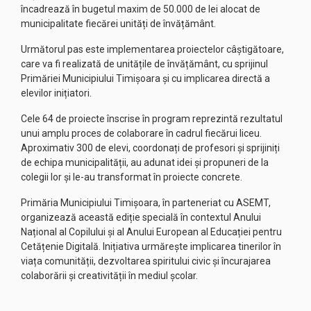
încadrează în bugetul maxim de 50.000 de lei alocat de
municipalitate fiecărei unități de învățământ.
Următorul pas este implementarea proiectelor câștigătoare,
care va fi realizată de unitățile de învățământ, cu sprijinul
Primăriei Municipiului Timișoara și cu implicarea directă a
elevilor inițiatori.
Cele 64 de proiecte înscrise în program reprezintă rezultatul
unui amplu proces de colaborare în cadrul fiecărui liceu.
Aproximativ 300 de elevi, coordonați de profesori și sprijiniți
de echipa municipalității, au adunat idei și propuneri de la
colegii lor și le-au transformat în proiecte concrete.
Primăria Municipiului Timișoara, în parteneriat cu ASEMT,
organizează această ediție specială în contextul Anului
Național al Copilului și al Anului European al Educației pentru
Cetățenie Digitală. Inițiativa urmărește implicarea tinerilor în
viața comunității, dezvoltarea spiritului civic și încurajarea
colaborării și creativității în mediul școlar.