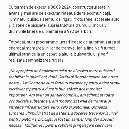
Cu termen de execuție 30.09.2024, constructorul este în
avans și mai are de executat rețeaua de telecomunicații,
iluminatul public, sistemul de irigații, trotuarele, accesele auto
și pistele de biciclete, suprastructura drumului, inclusiv
drumurile laterale și plantarea a 992 de arbori.
Totodată, sunt programate lucrări legate de automatizarea și
energoalimentarea liniilor de tramvai, iar la final va fi turnat
ultimul strat de la un capăt la altul al bulevardului și va fi
realizată semnalizarea rutieră.
„
Ne apropiem de finalizarea celui de-al treilea mare bulevard
reabilitat în ultimii ani, după Cetății și Bogdăneștilor. Am atras
peste 13 milioane de euro fonduri europene pentru a ține ritmul
lucrărilor și pentru a duce la bun sfârșit acest proiect
important. Am avut un șantier complex, am schimbat toate
conductele subterane și am modernizat linia de tramvai și
întreaga infrastructură auto, velo și pietonală. Urmează
turnarea ultimului strat de asfalt și aducerea trecerilor la nivel
pentru pietoni și bicicliști. A fost un șantier lung dar absolut
necesar. Mulțumesc pentru răbdare și înțelegere celor care