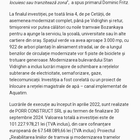
locuiesc sau tranzitează zona
”, a spus primarul Dominic Fritz.
La finalul investiției, pe toată linia 4, de pe Cetății, de
asemenea modernizat complet, până pe Vidrighin și retur,
timișorenii vor putea călători cu noile tramvaie Bozankaya
pentru a ajunge la serviciu, la școală, universitate sau în alte
cartiere din oraș. Spațiul verde va avea aproape 3.000 mp, cu
922 de arbori plantați în aliniament stradal, iar de-a lungul
benzilor de circulație modernizate vor fi piste de biciclete și
trotuare generoase. Modernizarea bulevardului Stan
Vidrighin a inclus lucrări majore de schimbare a rețelelor
subterane de electricitate, semaforizare, gaze,
telecomunicații. Investiția a fost corelată cu un proiect de
înlocuire a rețelei magistrale de apă – canal implementat de
Aquatim.
Lucrările de execuție au început în aprilie 2022, sunt realizate
de PORR CONSTRUCT SRL și au termen de finalizare 30
septembrie 2024. Valoarea totală a investiției este de
101.227.978,21 lei (TVA inclus), din care cofinanțare
europeană de 67.548.089,66 lei (TVA inclus). Proiectul
„Reabilitarea liniilor de tramvai și modernizarea tramelor