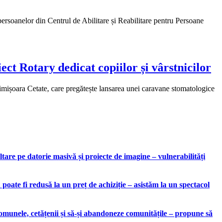
ersoanelor din Centrul de Abilitare și Reabilitare pentru Persoane
ct Rotary dedicat copiilor și vârstnicilor
 Timișoara Cetate, care pregătește lansarea unei caravane stomatologice
are pe datorie masivă și proiecte de imagine – vulnerabilități
ate fi redusă la un preț de achiziție – asistăm la un spectacol
munele, cetățenii și să-și abandoneze comunitățile – propune să