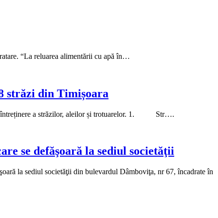
ratare. “La reluarea alimentării cu apă în…
 8 străzi din Timișoara
și întreținere a străzilor, aleilor și trotuarelor. 1. Str….
re se defăşoară la sediul societăţii
la sediul societăţii din bulevardul Dâmboviţa, nr 67, încadrate în