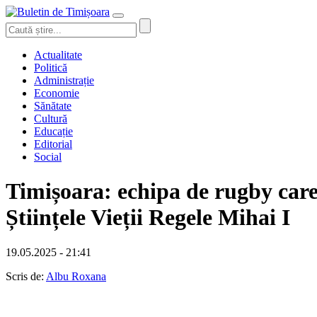
Actualitate
Politică
Administrație
Economie
Sănătate
Cultură
Educație
Editorial
Social
Timișoara: echipa de rugby care
Științele Vieții Regele Mihai I
19.05.2025 - 21:41
Scris de:
Albu Roxana