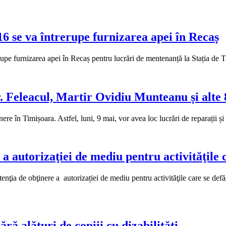
16 se va întrerupe furnizarea apei în Recaș
rupe furnizarea apei în Recaș pentru lucrări de mentenanță la Stația de T
tr. Feleacul, Martir Ovidiu Munteanu și alte
nere în Timișoara. Astfel, luni, 9 mai, vor avea loc lucrări de reparații 
utorizaţiei de mediu pentru activităţile ca
ere a autorizației de mediu pentru activităţile care se defăşoară 
ră alături de copiii cu dizabilități