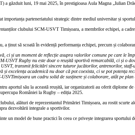
SVT) a găzduit luni, 19 mai 2025, în prestigioasa Aula Magna „Iulian 
t importanța parteneriatului strategic dintre mediul universitar și sportu
entanților clubului SCM-USVT Timișoara, a membrilor echipei, a cadrelor d
u, a ținut să scoată în evidență performanța echipei, precum și colabo
tivă, ci și un moment de reflecție asupra valorilor comune pe care le împ
USVT Rugby nu este doar o reușită sportivă remarcabilă, ci și o dovadă
VT, transmit felicitări sincere tuturor jucătorilor, antrenorilor, staff-u
ă și excelența academică nu doar că pot coexista, ci se pot potența rec
USVTimișoara un cadru solid de susținere și colaborare, atât pe plan co
entru aportul său la această reușită, iar organizatorii au oferit diplome 
 Supercupa României la Rugby – ediția 2025.
lubului, alături de reprezentantul Primăriei Timișoara, au rostit scurte a
pra dezvoltării integrale a sportivilor.
 un model de bune practici în ceea ce privește integrarea sportului de