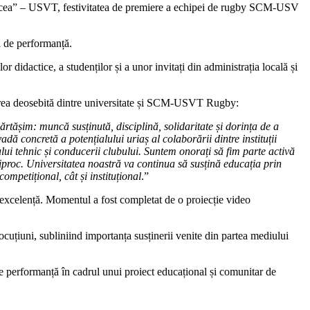
Drăcea” – USVT, festivitatea de premiere a echipei de rugby SCM-USV
l de performanță.
idactice, a studenților și a unor invitați din administrația locală și
rarea deosebită dintre universitate și SCM-USVT Rugby:
ărtășim: muncă susținută, disciplină, solidaritate și dorința de a
 concretă a potențialului uriaș al colaborării dintre instituții
lui tehnic și conducerii clubului
. Suntem onorați să fim parte activă
iproc. Universitatea noastră va continua să susțină educația prin
mpetițional, cât și instituțional
.”
de excelență. Momentul a fost completat de o proiecție video
locuțiuni, subliniind importanța susținerii venite din partea mediului
 performanță în cadrul unui proiect educațional și comunitar de