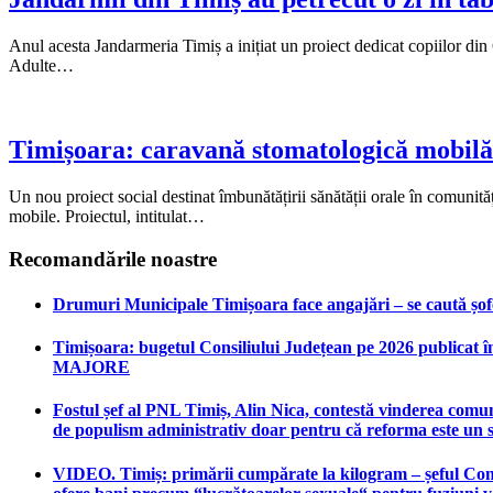
Anul acesta Jandarmeria Timiș a inițiat un proiect dedicat copiilor di
Adulte…
Timișoara: caravană stomatologică mobilă p
Un nou proiect social destinat îmbunătățirii sănătății orale în comunit
mobile. Proiectul, intitulat…
Recomandările noastre
Drumuri Municipale Timișoara face angajări – se caută șoferi
Timișoara: bugetul Consiliului Județean pe 2026 publicat în
MAJORE
Fostul șef al PNL Timiș, Alin Nica, contestă vinderea comun
de populism administrativ doar pentru că reforma este un 
VIDEO. Timiș: primării cumpărate la kilogram – șeful Consi