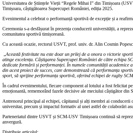
Universitatea de Științele Vieții “Regele Mihai I” din Timișoara (U
Timișoara, câștigătoarea Supercupei României, ediția 2025.
Evenimentul a celebrat o performanță sportivă de excepție și a reafirma
Ceremonia s-a desfășurat în prezența conducerii universității, a reprez
comunitatea sportivă timișoreană.
Cu această ocazie, rectorul USVT, prof. univ. dr. Alin Cosmin Popesc
„
Această festivitate nu este doar un prilej de a onora o victorie spor
atinge excelența. Câștigarea Supercupei României de către echipa SCM-
dedicate formării și performanței. În numele comunității academice a US
din acest proiect de succes, care demonstrează că performanța sportiv
sport, să sprijine performanța sportivă, oferind echipei de rugby SCM-
În cadrul evenimentului, fiecare component al lotului a fost felicitat p
emoționantă, rememorând fazele decisive ale meciului câștigător din
Antrenorul principal al echipei, căpitanul și alți membri ai conducerii c
universitar, precum și impactul formativ al unei astfel de colaborări asu
Parteneriatul dintre USVT și SCM-USV Timișoara continuă să reprezinte
anvergură.
Distribuie articolul: