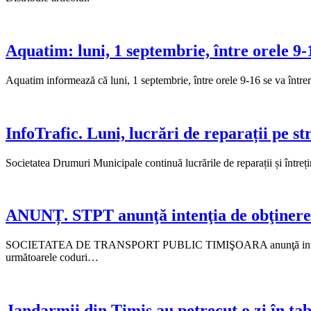
Aquatim: luni, 1 septembrie, între orele 9-
Aquatim informează că luni, 1 septembrie, între orele 9-16 se va între
InfoTrafic. Luni, lucrări de reparații pe s
Societatea Drumuri Municipale continuă lucrările de reparații și întreți
ANUNȚ. STPT anunţă intenţia de obţinere a a
SOCIETATEA DE TRANSPORT PUBLIC TIMIŞOARA anunţă intenţia de obţin
următoarele coduri…
Jandarmii din Timiș au petrecut o zi în tabă