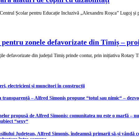
n Centrul Școlar pentru Educație Incluzivă „Alexandru Roșca” Lugoj și p
entru zonele defavorizate din Timiș – proie
ățile defavorizate din județul Timiș prinde contur, prin inițiativa Rotary
, electricieni și muncitori în construcții
 transparență – Alfred Simonis propune “totul sau nimic“ – dezvolt
elor propusă de Alfred Simonis: comunitatea nu este o marfă – nu po
subiect “sexy“
liului Județean, Alfred Simonis, îndeamnă primarii să-și vândă co