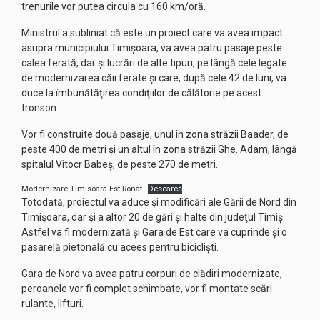
trenurile vor putea circula cu 160 km/oră.
Ministrul a subliniat că este un proiect care va avea impact
asupra municipiului Timişoara, va avea patru pasaje peste
calea ferată, dar şi lucrări de alte tipuri, pe lângă cele legate
de modernizarea căii ferate şi care, după cele 42 de luni, va
duce la îmbunătăţirea condiţiilor de călătorie pe acest
tronson.
Vor fi construite două pasaje, unul în zona străzii Baader, de
peste 400 de metri și un altul în zona străzii Ghe. Adam, lângă
spitalul Vitocr Babeș, de peste 270 de metri.
Modernizare-Timisoara-Est-Ronat
Descarcă
Totodată, proiectul va aduce şi modificări ale Gării de Nord din
Timişoara, dar şi a altor 20 de gări şi halte din judeţul Timiş.
Astfel va fi modernizată și Gara de Est care va cuprinde și o
pasarelă pietonală cu acees pentru bicicliști.
Gara de Nord va avea patru corpuri de clădiri modernizate,
peroanele vor fi complet schimbate, vor fi montate scări
rulante, lifturi.