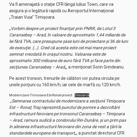
Va fi amenajată o staţie CFR lângă Iulius Town, care va
asigura şi o legătură rapidă cu Aeroportul Internaţional
„Traian Vuia” Timişoara.
„
Vorbim despre un proiect finanţat prin PNRR, de Lotul 3
Caransebeş – Arad, în valoare de aproximativ 1,44 miliarde de
lei fără TVA, care presupune şase luni de proiectare şi 36 de luni
de execuţie. (…). Cred că acesta este cel mai mare proiect
semnat vreodată în oraşul nostru. Valoarea este de
aproximativ 300 milioane de euro fără TVA şi face parte din
secţiunea Caransebeş – Arad
„, a menţionat Sorin Grindeanu.
Pe acest tronson, trenurile de călători vor putea circula pe
unele porţiuni cu 160 km/h, iar cele de marfă cu 120 km/h.
Modernizare-Timisoara-Est-Ronat-proiect
Descarcă
„
Semnarea contractului de modernizare a secţiunii Timişoara
Est – Ronaţ Triaj reprezintă punctul de pornire a dezvoltării
infrastructurii feroviare pe tronsonul Caransebeş – Timişoara
– Arad, ramura sudică a coridorului Rin-Dunăre, şi un prim pas
în alinierea infrastructurii feroviare din zona de vest a ţării la
standardele europene de transport
„, a punctat directorul CFR