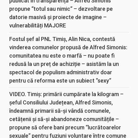
publicat în transparență – Alfred Simonis
propune “totul sau nimic“ – dezvoltare pe
datorie masivă și proiecte de imagine –
vulnerabilități MAJORE
Fostul șef al PNL Timiș, Alin Nica, contestă
vinderea comunelor propusă de Alfred Simonis:
comunitatea nu este o marfă – nu poate fi
redusă la un preț de achiziție – asistăm la un
spectacol de populism administrativ doar
pentru că reforma este un subiect “sexy“
VIDEO. Timiș: primării cumpărate la kilogram –
șeful Consiliului Județean, Alfred Simonis,
îndeamnă primarii să-și vândă comunele,
cetățenii și să-și abandoneze comunitățile –
propune să ofere bani precum “lucrătoarelor
sexuale“ pentru fuziuni voluntare între comune