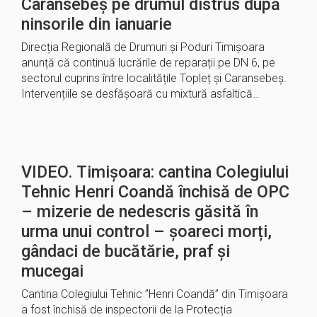
Caransebeș pe drumul distrus după
ninsorile din ianuarie
Direcția Regională de Drumuri și Poduri Timișoara
anunță că continuă lucrările de reparații pe DN 6, pe
sectorul cuprins între localitățile Topleț și Caransebeș.
Intervențiile se desfășoară cu mixtură asfaltică…
VIDEO. Timișoara: cantina Colegiului
Tehnic Henri Coandă închisă de OPC
– mizerie de nedescris găsită în
urma unui control – șoareci morți,
gândaci de bucătărie, praf şi
mucegai
Cantina Colegiului Tehnic ”Henri Coandă” din Timișoara
a fost închisă de inspectorii de la Protecția