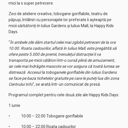
mici la o super petrecere.
Zeci de ateliere creative, tobogane gonflabile, teatru de
păpuși, întâlniri cu personajele lor preferate îi așteaptă pe
micii sărbătoriți în Iulius Gardens și Iulius Mall, la Happy Kids
Days.
“
În ambele zile dăm startul celei mai zglobii petreceri de la ora
10.00. Roata cadourilor, aflată în Iulius Mall, este pregătită să
ofere peste 5.000 de premii, trenulețul distracției îi va
transporta pe micii călători într-o cursă plină de amuzament,
iar cele mai îndrăgite mascote se vor asigura că toată lumea se
distrează. Accesul la toboganele gonflabile din Iulius Gardens
se face pe baza tichetelor gratuite pe care le puteți lua din zona
Centrului Info
“, se arată într-un comunicat de presă.
Programul complet pentru cele două zile ale Happy Kids Days:
1 iunie
• 10:00 – 22:00 Tobogane gonflabile
• 10:00 – 22:00 Roata cadourilor