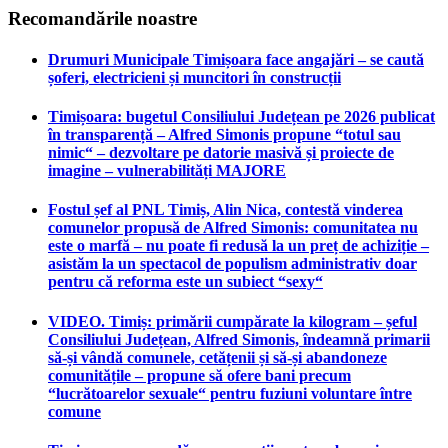
Recomandările noastre
Drumuri Municipale Timișoara face angajări – se caută
șoferi, electricieni și muncitori în construcții
Timișoara: bugetul Consiliului Județean pe 2026 publicat
în transparență – Alfred Simonis propune “totul sau
nimic“ – dezvoltare pe datorie masivă și proiecte de
imagine – vulnerabilități MAJORE
Fostul șef al PNL Timiș, Alin Nica, contestă vinderea
comunelor propusă de Alfred Simonis: comunitatea nu
este o marfă – nu poate fi redusă la un preț de achiziție –
asistăm la un spectacol de populism administrativ doar
pentru că reforma este un subiect “sexy“
VIDEO. Timiș: primării cumpărate la kilogram – șeful
Consiliului Județean, Alfred Simonis, îndeamnă primarii
să-și vândă comunele, cetățenii și să-și abandoneze
comunitățile – propune să ofere bani precum
“lucrătoarelor sexuale“ pentru fuziuni voluntare între
comune