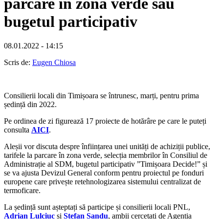
parcare în zona verde sau
bugetul participativ
08.01.2022 - 14:15
Scris de:
Eugen Chiosa
Consilierii locali din Timișoara se întrunesc, marți, pentru prima
ședință din 2022.
Pe ordinea de zi figurează 17 proiecte de hotărâre pe care le puteți
consulta
AICI
.
Aleșii vor discuta despre înființarea unei unități de achiziții publice,
tarifele la parcare în zona verde, selecția membrilor în Consiliul de
Administrație al SDM, bugetul participativ ”Timișoara Decide!” și
se va ajusta Devizul General conform pentru proiectul pe fonduri
europene care privește retehnologizarea sistemului centralizat de
termoficare.
La ședință sunt așteptați să participe și consilierii locali PNL,
Adrian Lulciuc
și
Ștefan Sandu
, ambii cercetați de Agenția