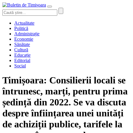
Actualitate
Politică
Administrație
Economie
Sănătate
Cultură
Educație
Editorial
Social
Timișoara: Consilierii locali se
întrunesc, marți, pentru prima
ședință din 2022. Se va discuta
despre înființarea unei unități
de achiziții publice, tarifele la