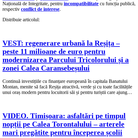
Națională de Integritate, pentru
incompatibilitate
cu funcția publică,
respectiv
conflict de interese
.
Distribuie articolul:
VEST: regenerare urbană la Reșița –
peste 11 milioane de euro pentru
modernizarea Parcului Tricolorului și a
zonei Calea Caransebeșului
Continuă investițiile cu finanțare europeană în capitala Banatului
Montan, menite să facă Reșița atractivă, verde și cu toate facilitățile
unui oraș modern pentru locuitorii săi și pentru turiștii care ajung…
VIDEO. Timișoara: asfaltări pe timpul
nopții pe Calea Torontalului – arterele
mari pregătite pentru începerea școlii