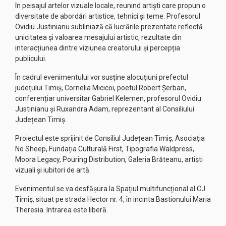
în peisajul artelor vizuale locale, reunind artiști care propun o
diversitate de abordări artistice, tehnici și teme. Profesorul
Ovidiu Justinianu subliniază că lucrările prezentate reflectă
unicitatea și valoarea mesajului artistic, rezultate din
interacțiunea dintre viziunea creatorului și percepția
publicului.
În cadrul evenimentului vor susține alocuțiuni prefectul
județului Timiș, Cornelia Micicoi, poetul Robert Șerban,
conferențiar universitar Gabriel Kelemen, profesorul Ovidiu
Justinianu și Ruxandra Adam, reprezentant al Consiliului
Județean Timiș.
Proiectul este sprijinit de Consiliul Județean Timiș, Asociația
No Sheep, Fundația Culturală First, Tipografia Waldpress,
Moora Legacy, Pouring Distribution, Galeria Brăteanu, artiști
vizuali și iubitori de artă.
Evenimentul se va desfășura la Spațiul multifuncțional al CJ
Timiș, situat pe strada Hector nr. 4, în incinta Bastionului Maria
Theresia. Intrarea este liberă.