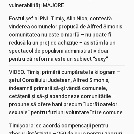
vulnerabilități MAJORE
Fostul șef al PNL Timiș, Alin Nica, contestă
vinderea comunelor propusă de Alfred Simonis:
comunitatea nu este o marfă – nu poate fi
redusă la un preț de achiziție – asistăm la un
spectacol de populism administrativ doar
pentru că reforma este un subiect “sexy“
VIDEO. Timiș: primării cumpărate la kilogram –
șeful Consiliului Județean, Alfred Simonis,
îndeamnă primarii să-și vândă comunele,
cetățenii și să-și abandoneze comunitățile –
propune să ofere bani precum “lucrătoarelor
sexuale“ pentru fuziuni voluntare între comune
Timișoara: se acordă compensații pentru
zboruri întârziate – 250 de euro pentru zboruri