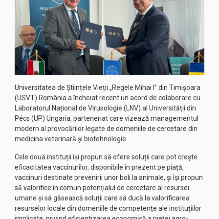
Universitatea de Științele Vieții „Regele Mihai I” din Timișoara
(USVT) România a încheiat recent un acord de colaborare cu
Laboratorul Național de Virusologie (LNV) al Universității din
Pécs (UP) Ungaria, parteneriat care vizează managementul
modern al provocărilor legate de domeniile de cercetare din
medicina veterinară și biotehnologie.
Cele două instituții își propun să ofere soluții care pot crește
eficacitatea vaccinurilor, disponibile în prezent pe piață,
vaccinuri destinate prevenirii unor boli la animale, și își propun
să valorifice în comun potențialul de cercetare al resursei
umane și să găsească soluții care să ducă la valorificarea
resurselor locale din domeniile de competențe ale instituțiilor
implicate, privind eficientizarea economică a pieței agro-