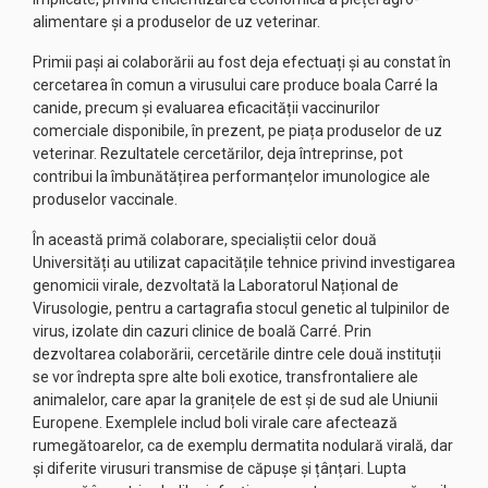
alimentare și a produselor de uz veterinar.
Primii pași ai colaborării au fost deja efectuați și au constat în
cercetarea în comun a virusului care produce boala Carré la
canide, precum și evaluarea eficacității vaccinurilor
comerciale disponibile, în prezent, pe piața produselor de uz
veterinar. Rezultatele cercetărilor, deja întreprinse, pot
contribui la îmbunătățirea performanțelor imunologice ale
produselor vaccinale.
În această primă colaborare, specialiștii celor două
Universități au utilizat capacitățile tehnice privind investigarea
genomicii virale, dezvoltată la Laboratorul Național de
Virusologie, pentru a cartagrafia stocul genetic al tulpinilor de
virus, izolate din cazuri clinice de boală Carré. Prin
dezvoltarea colaborării, cercetările dintre cele două instituții
se vor îndrepta spre alte boli exotice, transfrontaliere ale
animalelor, care apar la granițele de est și de sud ale Uniunii
Europene. Exemplele includ boli virale care afectează
rumegătoarelor, ca de exemplu dermatita nodulară virală, dar
și diferite virusuri transmise de căpușe și țânțari. Lupta