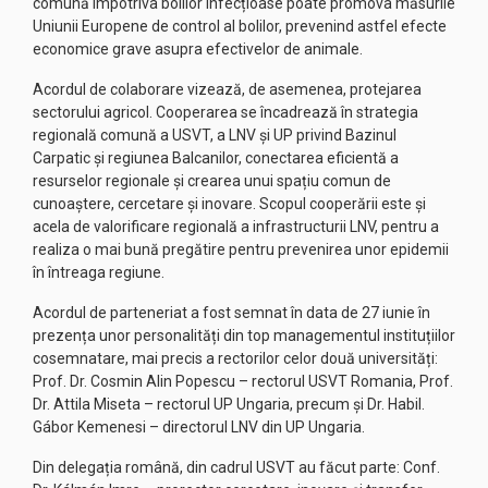
comună împotriva bolilor infecțioase poate promova măsurile
Uniunii Europene de control al bolilor, prevenind astfel efecte
economice grave asupra efectivelor de animale.
Acordul de colaborare vizează, de asemenea, protejarea
sectorului agricol. Cooperarea se încadrează în strategia
regională comună a USVT, a LNV și UP privind Bazinul
Carpatic și regiunea Balcanilor, conectarea eficientă a
resurselor regionale și crearea unui spațiu comun de
cunoaștere, cercetare și inovare. Scopul cooperării este și
acela de valorificare regională a infrastructurii LNV, pentru a
realiza o mai bună pregătire pentru prevenirea unor epidemii
în întreaga regiune.
Acordul de parteneriat a fost semnat în data de 27 iunie în
prezența unor personalități din top managementul instituțiilor
cosemnatare, mai precis a rectorilor celor două universități:
Prof. Dr. Cosmin Alin Popescu – rectorul USVT Romania, Prof.
Dr. Attila Miseta – rectorul UP Ungaria, precum și Dr. Habil.
Gábor Kemenesi – directorul LNV din UP Ungaria.
Din delegația română, din cadrul USVT au făcut parte: Conf.