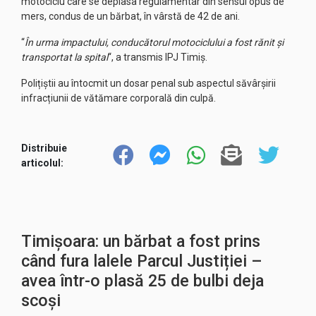
motociclu care se deplasa regulamentar din sensul opus de
mers, condus de un bărbat, în vârstă de 42 de ani.
“
În urma impactului, conducătorul motociclului a fost rănit și
transportat la spital
“, a transmis IPJ Timiș.
Polițiștii au întocmit un dosar penal sub aspectul săvârșirii
infracțiunii de vătămare corporală din culpă.
Distribuie
articolul:
Timișoara: un bărbat a fost prins
când fura lalele Parcul Justiției –
avea într-o plasă 25 de bulbi deja
scoși