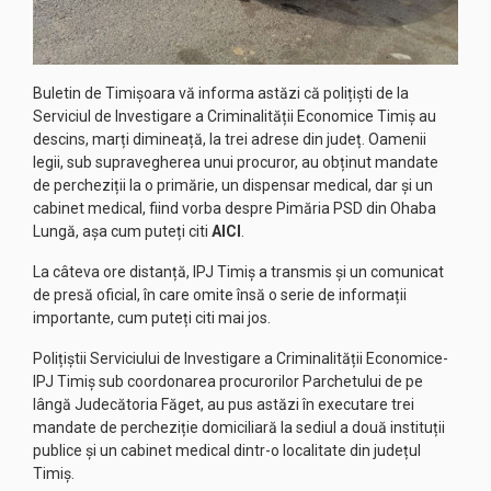
Buletin de Timișoara vă informa astăzi că polițiști de la
Serviciul de Investigare a Criminalității Economice Timiș au
descins, marți dimineață, la trei adrese din județ. Oamenii
legii, sub supravegherea unui procuror, au obținut mandate
de percheziții la o primărie, un dispensar medical, dar și un
cabinet medical, fiind vorba despre Pimăria PSD din Ohaba
Lungă, așa cum puteți citi
AICI
.
La câteva ore distanță, IPJ Timiș a transmis și un comunicat
de presă oficial, în care omite însă o serie de informații
importante, cum puteți citi mai jos.
Polițiștii Serviciului de Investigare a Criminalității Economice-
IPJ Timiș sub coordonarea procurorilor Parchetului de pe
lângă Judecătoria Făget, au pus astăzi în executare trei
mandate de percheziție domiciliară la sediul a două instituții
publice și un cabinet medical dintr-o localitate din județul
Timiș.