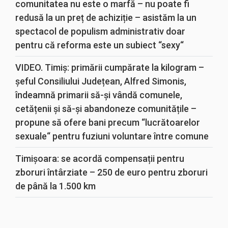
comunitatea nu este o marfă – nu poate fi
redusă la un preț de achiziție – asistăm la un
spectacol de populism administrativ doar
pentru că reforma este un subiect “sexy“
VIDEO. Timiș: primării cumpărate la kilogram –
șeful Consiliului Județean, Alfred Simonis,
îndeamnă primarii să-și vândă comunele,
cetățenii și să-și abandoneze comunitățile –
propune să ofere bani precum “lucrătoarelor
sexuale“ pentru fuziuni voluntare între comune
Timișoara: se acordă compensații pentru
zboruri întârziate – 250 de euro pentru zboruri
de până la 1.500 km