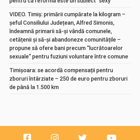
pentru că reforma este un subiect “sexy“
VIDEO. Timiș: primării cumpărate la kilogram –
șeful Consiliului Județean, Alfred Simonis,
îndeamnă primarii să-și vândă comunele,
cetățenii și să-și abandoneze comunitățile –
propune să ofere bani precum “lucrătoarelor
sexuale“ pentru fuziuni voluntare între comune
Timișoara: se acordă compensații pentru
zboruri întârziate – 250 de euro pentru zboruri
de până la 1.500 km