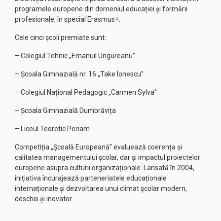
programele europene din domeniul educației și formării
profesionale, în special Erasmus+.
Cele cinci școli premiate sunt:
– Colegiul Tehnic „Emanuil Ungureanu”
– Școala Gimnazială nr. 16 „Take Ionescu”
– Colegiul Național Pedagogic „Carmen Sylva”
– Școala Gimnazială Dumbrăvița
– Liceul Teoretic Periam
Competiția „Școală Europeană” evaluează coerența și
calitatea managementului școlar, dar și impactul proiectelor
europene asupra culturii organizaționale. Lansată în 2004,
inițiativa încurajează parteneriatele educaționale
internaționale și dezvoltarea unui climat școlar modern,
deschis și inovator.