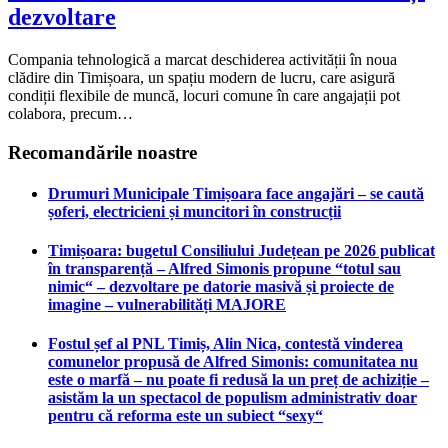
dezvoltare
Compania tehnologică a marcat deschiderea activității în noua
clădire din Timișoara, un spațiu modern de lucru, care asigură
condiții flexibile de muncă, locuri comune în care angajații pot
colabora, precum…
Recomandările noastre
Drumuri Municipale Timișoara face angajări – se caută
șoferi, electricieni și muncitori în construcții
Timișoara: bugetul Consiliului Județean pe 2026 publicat
în transparență – Alfred Simonis propune “totul sau
nimic“ – dezvoltare pe datorie masivă și proiecte de
imagine – vulnerabilități MAJORE
Fostul șef al PNL Timiș, Alin Nica, contestă vinderea
comunelor propusă de Alfred Simonis: comunitatea nu
este o marfă – nu poate fi redusă la un preț de achiziție –
asistăm la un spectacol de populism administrativ doar
pentru că reforma este un subiect “sexy“