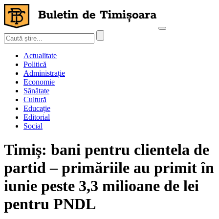
Actualitate
Politică
Administrație
Economie
Sănătate
Cultură
Educație
Editorial
Social
Timiș: bani pentru clientela de
partid – primăriile au primit în
iunie peste 3,3 milioane de lei
pentru PNDL