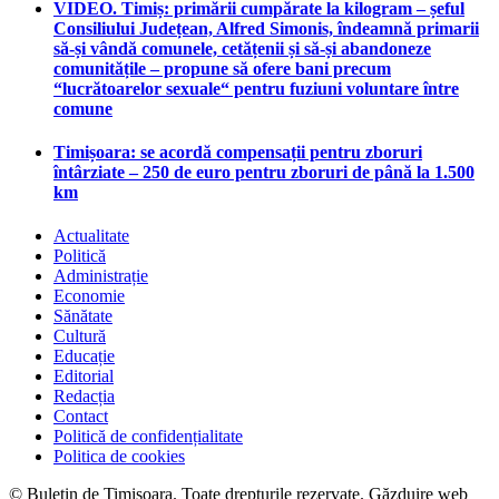
VIDEO. Timiș: primării cumpărate la kilogram – șeful
Consiliului Județean, Alfred Simonis, îndeamnă primarii
să-și vândă comunele, cetățenii și să-și abandoneze
comunitățile – propune să ofere bani precum
“lucrătoarelor sexuale“ pentru fuziuni voluntare între
comune
Timișoara: se acordă compensații pentru zboruri
întârziate – 250 de euro pentru zboruri de până la 1.500
km
Actualitate
Politică
Administrație
Economie
Sănătate
Cultură
Educație
Editorial
Redacția
Contact
Politică de confidențialitate
Politica de cookies
© Buletin de Timișoara. Toate drepturile rezervate. Găzduire web