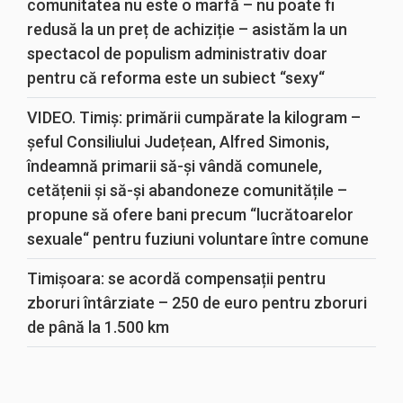
comunitatea nu este o marfă – nu poate fi
redusă la un preț de achiziție – asistăm la un
spectacol de populism administrativ doar
pentru că reforma este un subiect “sexy“
VIDEO. Timiș: primării cumpărate la kilogram –
șeful Consiliului Județean, Alfred Simonis,
îndeamnă primarii să-și vândă comunele,
cetățenii și să-și abandoneze comunitățile –
propune să ofere bani precum “lucrătoarelor
sexuale“ pentru fuziuni voluntare între comune
Timișoara: se acordă compensații pentru
zboruri întârziate – 250 de euro pentru zboruri
de până la 1.500 km