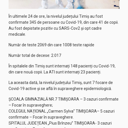
În ultimele 24 de ore, la nivelul județului Timiș au fost
confirmate 345 de persoane cu Covid-19, din care 41 de copii.
Au fost depistate pozitiv cu SARS-Cov2 și opt cadre
medicale.
Număr de teste 2069 din care 1008 teste rapide
Număr total de decese: 2.017
În spitalele din Timiș sunt internați 148 pacienți cu Covid-19,
din care nouă copii. La ATI sunt internați 23 pacienți.
La aceasta dată, la nivelul județului Timiș, sunt 7 focare de
Covid-19 active și se află în supraveghere epidemiologică.
ȘCOALA GIMNAZIALĂ NR.7 TIMIȘOARA – 3 cazuri confirmate
– Focar în supraveghere;
COLEGIUL NAȚIONAL „Carmen Sylva” TIMIȘOARA– 5 cazuri
confirmate – Focar în supraveghere.
SPITALUL JUDEȚEAN „Pius Brînzeu” TIMIȘOARA- 3 cazuri