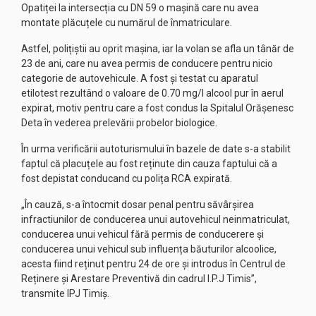
Opatiței la intersecția cu DN 59 o mașină care nu avea
montate plăcuțele cu numărul de înmatriculare.
Astfel, polițiștii au oprit mașina, iar la volan se afla un tânăr de
23 de ani, care nu avea permis de conducere pentru nicio
categorie de autovehicule. A fost și testat cu aparatul
etilotest rezultând o valoare de 0.70 mg/l alcool pur în aerul
expirat, motiv pentru care a fost condus la Spitalul Orășenesc
Deta în vederea prelevării probelor biologice.
În urma verificării autoturismului în bazele de date s-a stabilit
faptul că placuțele au fost reținute din cauza faptului că a
fost depistat conducand cu polița RCA expirată.
„În cauză, s-a întocmit dosar penal pentru săvârșirea
infractiunilor de conducerea unui autovehicul neinmatriculat,
conducerea unui vehicul fără permis de conducerere și
conducerea unui vehicul sub influența băuturilor alcoolice,
acesta fiind reținut pentru 24 de ore și introdus în Centrul de
Reținere și Arestare Preventivă din cadrul I.P.J Timis”,
transmite IPJ Timiș.