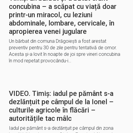
concubina – a scăpat cu viață doar
printr-un miracol, cu leziuni
abdominale, lombare, cervicale, în
apropierea venei jugulare
Un bărbat din comuna Drăgoiești a fost arestat
preventiv pentru 30 de zile pentru tentativă de omor.
Acesta și-a lovit în noapte de joi spre vineri concubina
în mod repetat provocându-i…
VIDEO. Timiș: iadul pe pământ s-a
dezlănțuit pe câmpul de la Ionel –
culturile agricole în flăcări –
autoritățile tac mâlc
Iadul pe pământ s-a dezlănțuit pe câmpul din zona