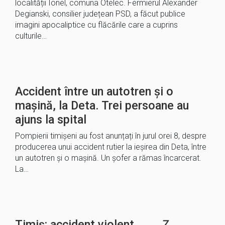
localității Ionel, comuna Otelec. Fermierul Alexander
Degianski, consilier județean PSD, a făcut publice
imagini apocaliptice cu flăcările care a cuprins
culturile…
Accident între un autotren și o
mașină, la Deta. Trei persoane au
ajuns la spital
Pompierii timișeni au fost anunțați în jurul orei 8, despre
producerea unui accident rutier la ieșirea din Deta, între
un autotren și o mașină. Un șofer a rămas încarcerat.
La…
Timiș: accident violent
7