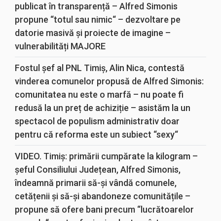
publicat în transparență – Alfred Simonis
propune “totul sau nimic“ – dezvoltare pe
datorie masivă și proiecte de imagine –
vulnerabilități MAJORE
Fostul șef al PNL Timiș, Alin Nica, contestă
vinderea comunelor propusă de Alfred Simonis:
comunitatea nu este o marfă – nu poate fi
redusă la un preț de achiziție – asistăm la un
spectacol de populism administrativ doar
pentru că reforma este un subiect “sexy“
VIDEO. Timiș: primării cumpărate la kilogram –
șeful Consiliului Județean, Alfred Simonis,
îndeamnă primarii să-și vândă comunele,
cetățenii și să-și abandoneze comunitățile –
propune să ofere bani precum “lucrătoarelor