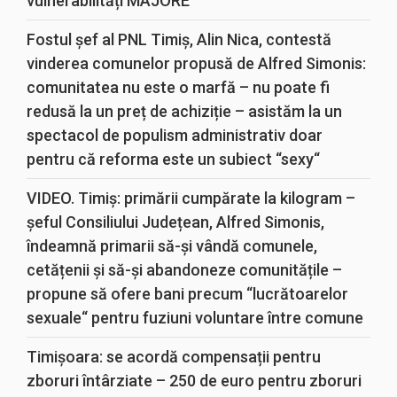
vulnerabilități MAJORE
Fostul șef al PNL Timiș, Alin Nica, contestă
vinderea comunelor propusă de Alfred Simonis:
comunitatea nu este o marfă – nu poate fi
redusă la un preț de achiziție – asistăm la un
spectacol de populism administrativ doar
pentru că reforma este un subiect “sexy“
VIDEO. Timiș: primării cumpărate la kilogram –
șeful Consiliului Județean, Alfred Simonis,
îndeamnă primarii să-și vândă comunele,
cetățenii și să-și abandoneze comunitățile –
propune să ofere bani precum “lucrătoarelor
sexuale“ pentru fuziuni voluntare între comune
Timișoara: se acordă compensații pentru
zboruri întârziate – 250 de euro pentru zboruri