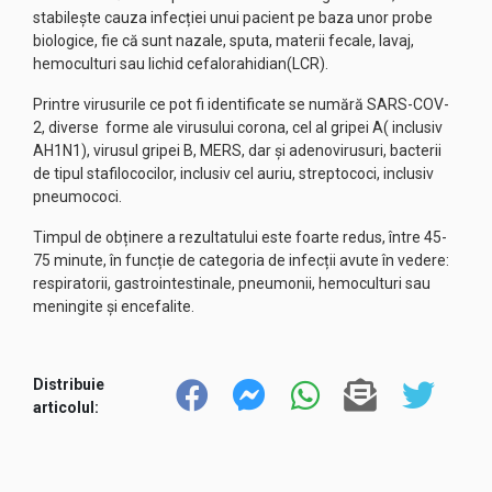
stabilește cauza infecției unui pacient pe baza unor probe
biologice, fie că sunt nazale, sputa, materii fecale, lavaj,
hemoculturi sau lichid cefalorahidian(LCR).
Printre virusurile ce pot fi identificate se numără SARS-COV-
2, diverse forme ale virusului corona, cel al gripei A( inclusiv
AH1N1), virusul gripei B, MERS, dar și adenovirusuri, bacterii
de tipul stafilococilor, inclusiv cel auriu, streptococi, inclusiv
pneumococi.
Timpul de obținere a rezultatului este foarte redus, între 45-
75 minute, în funcție de categoria de infecții avute în vedere:
respiratorii, gastrointestinale, pneumonii, hemoculturi sau
meningite și encefalite.
Distribuie
articolul: