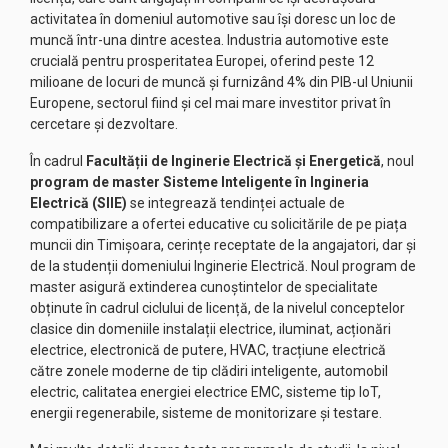
activitatea în domeniul automotive sau își doresc un loc de
muncă într-una dintre acestea. Industria automotive este
crucială pentru prosperitatea Europei, oferind peste 12
milioane de locuri de muncă și furnizând 4% din PIB-ul Uniunii
Europene, sectorul fiind și cel mai mare investitor privat în
cercetare și dezvoltare.
În cadrul
Facultății de Inginerie Electrică
și Energetică
, noul
program de master Sisteme Inteligente în Ingineria
Electrică (SIIE)
se integrează tendinței actuale de
compatibilizare a ofertei educative cu solicitările de pe piața
muncii din Timişoara, cerințe receptate de la angajatori, dar şi
de la studenții domeniului Inginerie Electrică. Noul program de
master asigură extinderea cunoştintelor de specialitate
obținute în cadrul ciclului de licență, de la nivelul conceptelor
clasice din domeniile instalații electrice, iluminat, acționări
electrice, electronică de putere, HVAC, tracțiune electrică
către zonele moderne de tip clădiri inteligente, automobil
electric, calitatea energiei electrice EMC, sisteme tip loT,
energii regenerabile, sisteme de monitorizare şi testare.