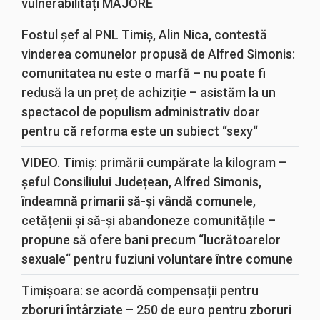
vulnerabilități MAJORE
Fostul șef al PNL Timiș, Alin Nica, contestă
vinderea comunelor propusă de Alfred Simonis:
comunitatea nu este o marfă – nu poate fi
redusă la un preț de achiziție – asistăm la un
spectacol de populism administrativ doar
pentru că reforma este un subiect “sexy“
VIDEO. Timiș: primării cumpărate la kilogram –
șeful Consiliului Județean, Alfred Simonis,
îndeamnă primarii să-și vândă comunele,
cetățenii și să-și abandoneze comunitățile –
propune să ofere bani precum “lucrătoarelor
sexuale“ pentru fuziuni voluntare între comune
Timișoara: se acordă compensații pentru
zboruri întârziate – 250 de euro pentru zboruri