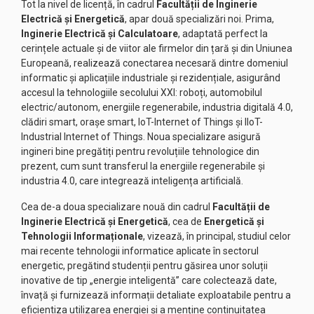
Tot la nivel de licență, în cadrul
Facultății de Inginerie
Electrică și Energetică
, apar două specializări noi. Prima,
Inginerie Electrică și Calculatoare
, adaptată perfect la
cerințele actuale și de viitor ale firmelor din țară și din Uniunea
Europeană, realizează conectarea necesară dintre domeniul
informatic și aplicațiile industriale și rezidențiale, asigurând
accesul la tehnologiile secolului XXI: roboți, automobilul
electric/autonom, energiile regenerabile, industria digitală 4.0,
clădiri smart, orașe smart, IoT-Internet of Things și IIoT-
Industrial Internet of Things. Noua specializare asigură
ingineri bine pregătiți pentru revoluțiile tehnologice din
prezent, cum sunt transferul la energiile regenerabile și
industria 4.0, care integrează inteligența artificială.
Cea de-a doua specializare nouă din cadrul
Facultății de
Inginerie Electrică și Energetică
, cea de
Energetică și
Tehnologii Informaționale
, vizează, în principal, studiul celor
mai recente tehnologii informatice aplicate în sectorul
energetic, pregătind studenții pentru găsirea unor soluții
inovative de tip „energie inteligentă” care colectează date,
învață și furnizează informații detaliate exploatabile pentru a
eficientiza utilizarea energiei și a menține continuitatea