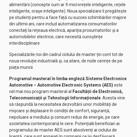
alimentării (concepte cum ar fi microrețele inteligente, rețele
inteligente, orașe inteligente). Noua specializare îi pregătește
pe studenți pentru a face față cu succes schimbărilor majore
din ultimii ani, care includ automatizarea consumatorilor
conectați la rețeaua electrică, apariția prosumatorilor și a
automobilelor electrice, care necesită cunoștințe
interdisciplinare.
Specializările noi din cadrul ciclului de master țin cont tot de
noua revoluție industrială și, ca atare, de noile cerințe de pe
piața muncii.
Programul masteral în limba engleză Sisteme Electronice
Automotive – Automotive Electronic Systems (AES)
este
cel mai nou program masteral al
Facultății de Electronică,
Telecomunicații și Tehnologii Informaționale
. Acesta vine
să răspundă la necesitatea dezvoltării unor mobilități de
mișcare și deplasare în condiții de confort, siguranță,
nepoluare a mediului și consum redus de energie, pe care
societatea contemporană le cere. Potențialii beneficiari ai
programului de master AES sunt absolvenți ai ciclului de
licență, care sunt angajați în companii ce își desfășoară