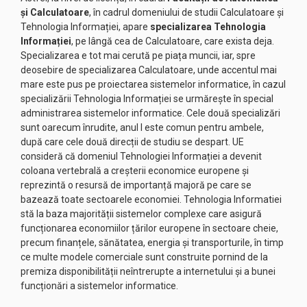
și Calculatoare
, în cadrul domeniului de studii Calculatoare și
Tehnologia Informației, apare
specializarea Tehnologia
Informației
, pe lângă cea de Calculatoare, care exista deja.
Specializarea e tot mai cerută pe piața muncii, iar, spre
deosebire de specializarea Calculatoare, unde accentul mai
mare este pus pe proiectarea sistemelor informatice, în cazul
specializării Tehnologia Informației se urmărește în special
administrarea sistemelor informatice. Cele două specializări
sunt oarecum înrudite, anul I este comun pentru ambele,
după care cele două direcții de studiu se despart. UE
consideră că domeniul Tehnologiei Informației a devenit
coloana vertebrală a creșterii economice europene și
reprezintă o resursă de importanță majoră pe care se
bazează toate sectoarele economiei. Tehnologia Informatiei
stă la baza majorității sistemelor complexe care asigură
funcționarea economiilor țărilor europene în sectoare cheie,
precum finanțele, sănătatea, energia și transporturile, în timp
ce multe modele comerciale sunt construite pornind de la
premiza disponibilității neîntrerupte a internetului și a bunei
funcționări a sistemelor informatice.