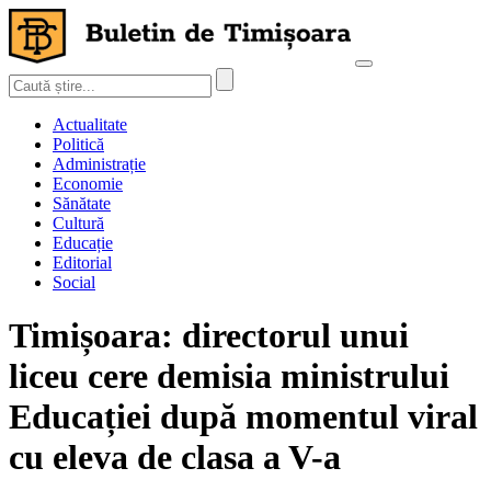
Actualitate
Politică
Administrație
Economie
Sănătate
Cultură
Educație
Editorial
Social
Timișoara: directorul unui
liceu cere demisia ministrului
Educației după momentul viral
cu eleva de clasa a V-a