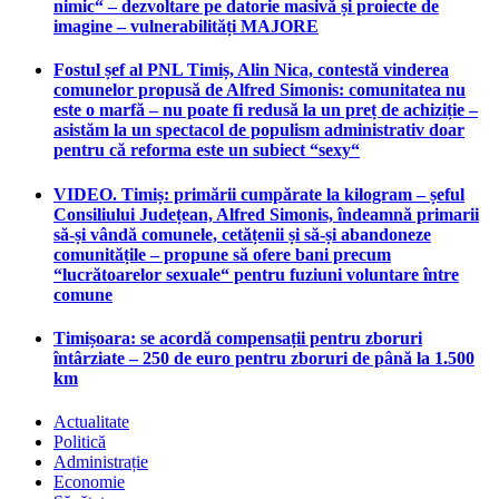
nimic“ – dezvoltare pe datorie masivă și proiecte de
imagine – vulnerabilități MAJORE
Fostul șef al PNL Timiș, Alin Nica, contestă vinderea
comunelor propusă de Alfred Simonis: comunitatea nu
este o marfă – nu poate fi redusă la un preț de achiziție –
asistăm la un spectacol de populism administrativ doar
pentru că reforma este un subiect “sexy“
VIDEO. Timiș: primării cumpărate la kilogram – șeful
Consiliului Județean, Alfred Simonis, îndeamnă primarii
să-și vândă comunele, cetățenii și să-și abandoneze
comunitățile – propune să ofere bani precum
“lucrătoarelor sexuale“ pentru fuziuni voluntare între
comune
Timișoara: se acordă compensații pentru zboruri
întârziate – 250 de euro pentru zboruri de până la 1.500
km
Actualitate
Politică
Administrație
Economie