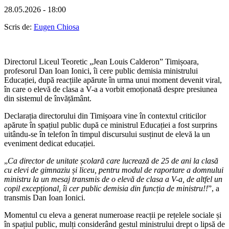
28.05.2026 - 18:00
Scris de:
Eugen Chiosa
Directorul Liceul Teoretic „Jean Louis Calderon” Timișoara,
profesorul Dan Ioan Ionici, îi cere public demisia ministrului
Educației, după reacțiile apărute în urma unui moment devenit viral,
în care o elevă de clasa a V-a a vorbit emoționată despre presiunea
din sistemul de învățământ.
Declarația directorului din Timișoara vine în contextul criticilor
apărute în spațiul public după ce ministrul Educației a fost surprins
uitându-se în telefon în timpul discursului susținut de elevă la un
eveniment dedicat educației.
„
Ca director de unitate școlară care lucrează de 25 de ani la clasă
cu elevi de gimnaziu și liceu, pentru modul de raportare a domnului
ministru la un mesaj transmis de o elevă de clasa a V-a, de altfel un
copil excepțional, îi cer public demisia din funcția de ministru!!
”, a
transmis Dan Ioan Ionici.
Momentul cu eleva a generat numeroase reacții pe rețelele sociale și
în spațiul public, mulți considerând gestul ministrului drept o lipsă de