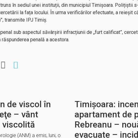
uns în sediul unei instituții, din municipiul Timișoara. Polițiștii 
rcetării la fața locului. În urma verificărilor efectuate, a reieșit
”, transmite IPJ Timiș.
enal sub aspectul săvârșirii infracțiunii de „furt calificat”, cerce
a la răspunderea penală a acestora.
 de viscol în
Timișoara: incen
eţe – vânt
apartament de p
 viscolită
Rebreanu – nou
evacuate – incid
rologie (ANM) a emis, luni, o