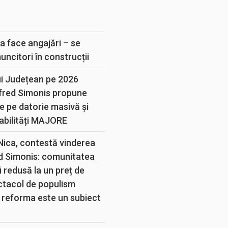
E
a face angajări – se
muncitori în construcții
ui Județean pe 2026
lfred Simonis propune
e pe datorie masivă și
abilități MAJORE
 Nica, contestă vinderea
d Simonis: comunitatea
 redusă la un preț de
ectacol de populism
 reforma este un subiect