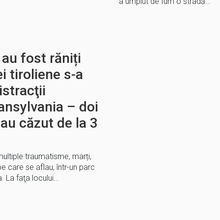
a umplut de fum o stradă…
au fost răniți
 tiroliene s-a
istracţii
ansylvania – doi
 au căzut de la 3
 multiple traumatisme, marți,
pe care se aflau, într-un parc
a. La faţa locului…