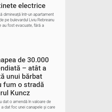
tinete electrice
că dimineață într-un apartament
c de pe bulevardul Liviu Rebreanu
 au fost evacuate, fără a
napea de 30.000
endiată – atât a
ă unui bărbat
u fum o stradă
erul Kuncz
a au dat o amendă în valoare de
e a dat foc unei canapele şi care