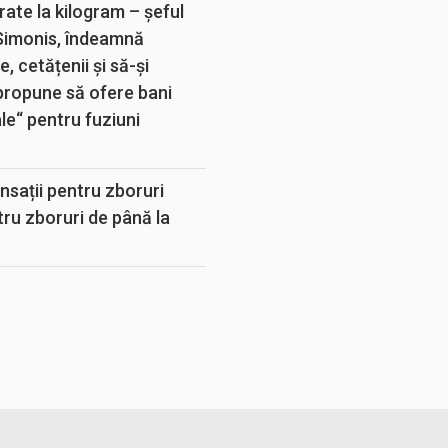
rate la kilogram – șeful
 Simonis, îndeamnă
, cetățenii și să-și
propune să ofere bani
e“ pentru fuziuni
sații pentru zboruri
tru zboruri de până la