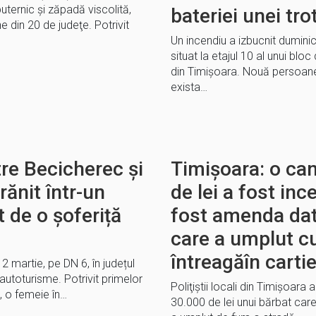
ternic şi zăpadă viscolită,
bateriei unei tro
e din 20 de judeţe. Potrivit
Un incendiu a izbucnit dumini
situat la etajul 10 al unui blo
din Timișoara. Nouă persoane
exista…
tre Becicherec și
Timișoara: o ca
rănit într-un
de lei a fost inc
 de o șoferiță
fost amenda dat
care a umplut c
întreagăîn carti
 2 martie, pe DN 6, în județul
i autoturisme. Potrivit primelor
Poliţiştii locali din Timişoar
i, o femeie în…
30.000 de lei unui bărbat car