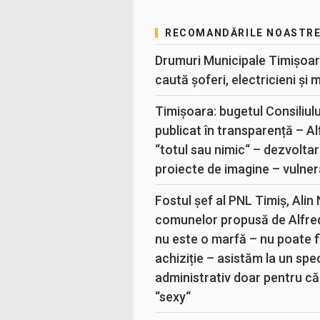
RECOMANDĂRILE NOASTR
Drumuri Municipale Timișoar
caută șoferi, electricieni și 
Timișoara: bugetul Consiliul
publicat în transparență – A
“totul sau nimic“ – dezvoltar
proiecte de imagine – vulner
Fostul șef al PNL Timiș, Alin
comunelor propusă de Alfre
nu este o marfă – nu poate fi
achiziție – asistăm la un sp
administrativ doar pentru că
“sexy“