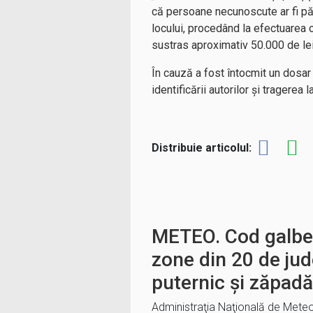
că persoane necunoscute ar fi pătr
locului, procedând la efectuarea ce
sustras aproximativ 50.000 de lei
În cauză a fost întocmit un dosar p
identificării autorilor și tragere
Distribuie articolul:
METEO. Cod galben
zone din 20 de jud
puternic şi zăpadă
Administraţia Naţională de Meteo