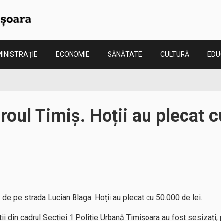
INISTRAȚIE
ECONOMIE
SĂNĂTATE
CULTURĂ
EDU
roul Timiș. Hoții au plecat 
 de pe strada Lucian Blaga. Hoții au plecat cu 50.000 de lei.
știi din cadrul Secției 1 Poliție Urbană Timișoara au fost sesizați, p