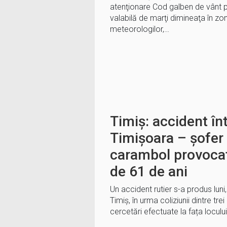
atenţionare Cod galben de vânt pu
valabilă de marţi dimineaţa în zon
meteorologilor,…
Timiș: accident în
Timișoara – șofer 
carambol provocat
de 61 de ani
Un accident rutier s-a produs luni,
Timiș, în urma coliziunii dintre tre
cercetări efectuate la fața loculu