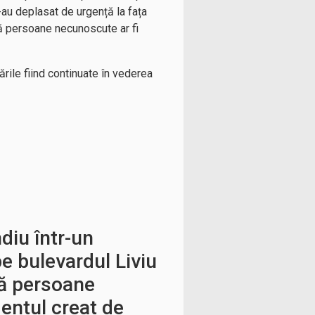
s-au deplasat de urgență la fața
 că persoane necunoscute ar fi
tările fiind continuate în vederea
diu într-un
e bulevardul Liviu
ă persoane
entul creat de