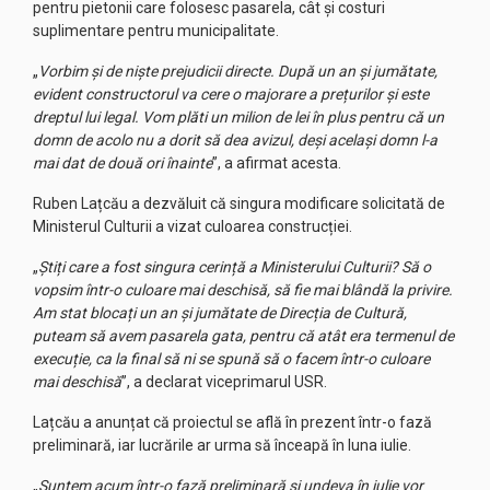
pentru pietonii care folosesc pasarela, cât și costuri
suplimentare pentru municipalitate.
„
Vorbim și de niște prejudicii directe. După un an și jumătate,
evident constructorul va cere o majorare a prețurilor și este
dreptul lui legal. Vom plăti un milion de lei în plus pentru că un
domn de acolo nu a dorit să dea avizul, deși același domn l-a
mai dat de două ori înainte
”, a afirmat acesta.
Ruben Lațcău a dezvăluit că singura modificare solicitată de
Ministerul Culturii a vizat culoarea construcției.
„
Știți care a fost singura cerință a Ministerului Culturii? Să o
vopsim într-o culoare mai deschisă, să fie mai blândă la privire.
Am stat blocați un an și jumătate de Direcția de Cultură,
puteam să avem pasarela gata, pentru că atât era termenul de
execuție, ca la final să ni se spună să o facem într-o culoare
mai deschisă
”, a declarat viceprimarul USR.
Lațcău a anunțat că proiectul se află în prezent într-o fază
preliminară, iar lucrările ar urma să înceapă în luna iulie.
„
Suntem acum într-o fază preliminară și undeva în iulie vor