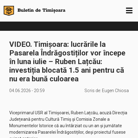
VIDEO. Timișoara: lucrările la
Pasarela Îndrăgostiților vor începe
în luna iulie – Ruben Lațcău:
investiția blocată 1.5 ani pentru că
nu era bună culoarea
04.06.2026 - 20:59
Scris de:
Eugen Chiosa
Viceprimarul USR al Timișoarei, Ruben Lațcău, acuză Direcția
Județeană pentru Cultură Timiș și Comisia Zonale a
Monumentelor Istorice că au întârziat cu un an și jumătate
modernizarea Pasarelei Îndrăgostiților, deși proiectul fusese