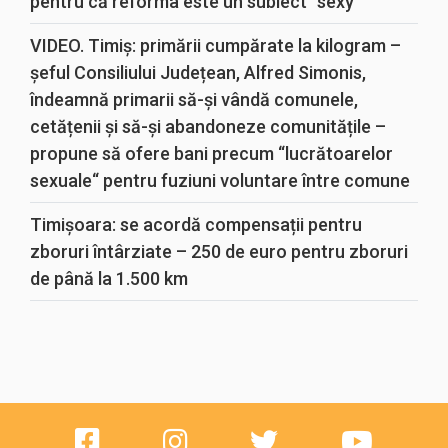
pentru că reforma este un subiect “sexy“
VIDEO. Timiș: primării cumpărate la kilogram –
șeful Consiliului Județean, Alfred Simonis,
îndeamnă primarii să-și vândă comunele,
cetățenii și să-și abandoneze comunitățile –
propune să ofere bani precum “lucrătoarelor
sexuale“ pentru fuziuni voluntare între comune
Timișoara: se acordă compensații pentru
zboruri întârziate – 250 de euro pentru zboruri
de până la 1.500 km