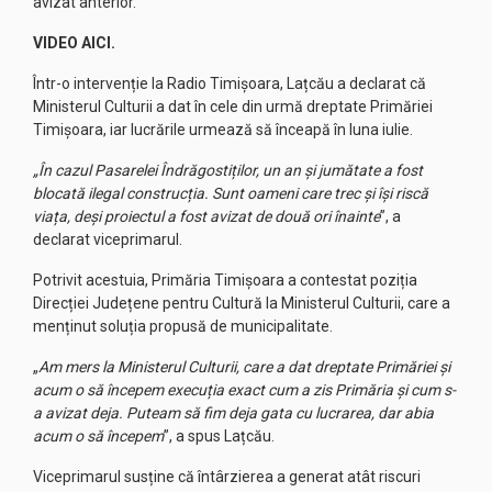
avizat anterior.
VIDEO AICI.
Într-o intervenție la Radio Timișoara, Lațcău a declarat că
Ministerul Culturii a dat în cele din urmă dreptate Primăriei
Timișoara, iar lucrările urmează să înceapă în luna iulie.
„În cazul Pasarelei Îndrăgostiților, un an și jumătate a fost
blocată ilegal construcția. Sunt oameni care trec și își riscă
viața, deși proiectul a fost avizat de două ori înainte
”, a
declarat viceprimarul.
Potrivit acestuia, Primăria Timișoara a contestat poziția
Direcției Județene pentru Cultură la Ministerul Culturii, care a
menținut soluția propusă de municipalitate.
„
Am mers la Ministerul Culturii, care a dat dreptate Primăriei și
acum o să începem execuția exact cum a zis Primăria și cum s-
a avizat deja. Puteam să fim deja gata cu lucrarea, dar abia
acum o să începem
”, a spus Lațcău.
Viceprimarul susține că întârzierea a generat atât riscuri