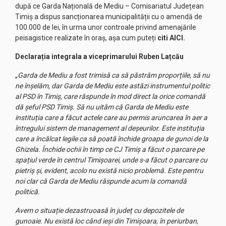
după ce Garda Națională de Mediu – Comisariatul Județean
Timiș a dispus sancționarea municipalității cu o amendă de
100.000 de lei, în urma unor controale privind amenajările
peisagistice realizate în oraș, așa cum puteți
citi AICI.
Declarația in
tegrala a viceprimarului Ruben Lațcău
„
Garda de Mediu a fost trimisă ca să păstrăm proporțiile, să nu
ne înșelăm, dar Garda de Mediu este astăzi instrumentul politic
al PSD în Timiș, care răspunde în mod direct la orice comandă
dă șeful PSD Timiș. Să nu uităm că Garda de Mediu este
instituția care a făcut actele care au permis aruncarea în aer a
întregului sistem de management al deșeurilor. Este instituția
care a încălcat legile ca să poată închide groapa de gunoi de la
Ghizela. Închide ochii în timp ce CJ Timiș a făcut o parcare pe
spațiul verde în centrul Timișoarei, unde s-a făcut o parcare cu
pietriș și, evident, acolo nu există nicio problemă. Este pentru
noi clar că Garda de Mediu răspunde acum la comandă
politică.
Avem o situație dezastruoasă în județ cu depozitele de
gunoaie. Nu există loc când ieși din Timișoara, în periurban,