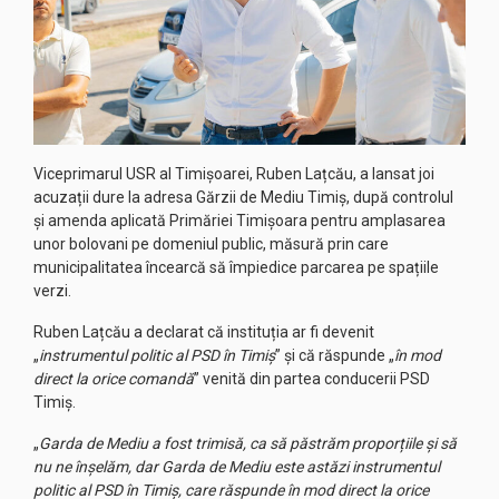
Viceprimarul USR al Timișoarei, Ruben Lațcău, a lansat joi
acuzații dure la adresa Gărzii de Mediu Timiș, după controlul
și amenda aplicată Primăriei Timișoara pentru amplasarea
unor bolovani pe domeniul public, măsură prin care
municipalitatea încearcă să împiedice parcarea pe spațiile
verzi.
Ruben Lațcău a declarat că instituția ar fi devenit
„
instrumentul politic al PSD în Timiș
” și că răspunde „
în mod
direct la orice comandă
” venită din partea conducerii PSD
Timiș.
„
Garda de Mediu a fost trimisă, ca să păstrăm proporțiile și să
nu ne înșelăm, dar Garda de Mediu este astăzi instrumentul
politic al PSD în Timiș, care răspunde în mod direct la orice