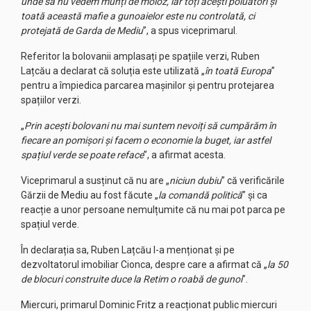
unde să nu vedem munți de moloz, iar toți acești poluatori și
toată această mafie a gunoaielor este nu controlată, ci
protejată de Garda de Mediu
”, a spus viceprimarul.
Referitor la bolovanii amplasați pe spațiile verzi, Ruben
Lațcău a declarat că soluția este utilizată „
în toată Europa
”
pentru a împiedica parcarea mașinilor și pentru protejarea
spațiilor verzi.
„
Prin acești bolovani nu mai suntem nevoiți să cumpărăm în
fiecare an pomișori și facem o economie la buget, iar astfel
spațiul verde se poate reface
”, a afirmat acesta.
Viceprimarul a susținut că nu are „
niciun dubiu
” că verificările
Gărzii de Mediu au fost făcute „
la comandă politică
” și ca
reacție a unor persoane nemulțumite că nu mai pot parca pe
spațiul verde.
În declarația sa, Ruben Lațcău l-a menționat și pe
dezvoltatorul imobiliar Cionca, despre care a afirmat că „
la 50
de blocuri construite duce la Retim o roabă de gunoi
”.
Miercuri, primarul Dominic Fritz a reacționat public miercuri