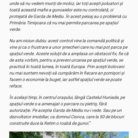
unde să nu vedem munți de moloz, iar toți acești poluatori și
toată această mafie a gunoaielor este nu controlată, ci
protejată de Garda de Mediu. În acest peisaj au o problemă cu
Primăria Timișoara că nu mai permite parcarea pe spațiul
verde.
Nu am niciun dubiu: acest control vine la comandă politică și
vine și ca o frustrare a unor șmecheri care nu mai pot parca pe
spațiul verde. Aceste soluții de a amplasa un obstacol fix, fie că
de asta vorbim, pentru a preveni urcarea pe spațiul verde, se
practică în toată lumea, în toată Europa. Prin acești bolovani
nu mai suntem nevoiți să cumpărăm în fiecare an pomișori și
facem o economie la buget, iar astfel spațiul verde se poate
reface.
În același timp, în centrul orașului, lângă Castelul Huniade, pe
spațiul verde s-a amenajat o parcare cu pietriș, fără
autorizație. Pe aceștia Garda de Mediu nu-i vede. Sau pe un
dezvoltator imobiliar, ca domnul Cionca, care la 50 de blocuri
construite duce la Retim o roabă de gunoi.
”