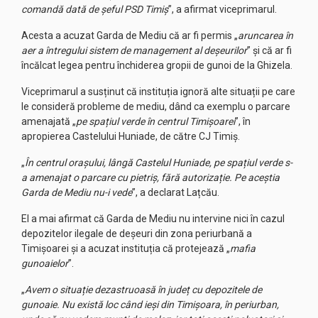
comandă dată de șeful PSD Timiș
”, a afirmat viceprimarul.
Acesta a acuzat Garda de Mediu că ar fi permis „
aruncarea în
aer a întregului sistem de management al deșeurilor
” și că ar fi
încălcat legea pentru închiderea gropii de gunoi de la Ghizela.
Viceprimarul a susținut că instituția ignoră alte situații pe care
le consideră probleme de mediu, dând ca exemplu o parcare
amenajată „
pe spațiul verde în centrul Timișoarei
”, în
apropierea Castelului Huniade, de către CJ Timiș.
„
În centrul orașului, lângă Castelul Huniade, pe spațiul verde s-
a amenajat o parcare cu pietriș, fără autorizație. Pe aceștia
Garda de Mediu nu-i vede
”, a declarat Lațcău.
El a mai afirmat că Garda de Mediu nu intervine nici în cazul
depozitelor ilegale de deșeuri din zona periurbană a
Timișoarei și a acuzat instituția că protejează „
mafia
gunoaielor
”.
„
Avem o situație dezastruoasă în județ cu depozitele de
gunoaie. Nu există loc când ieși din Timișoara, în periurban,