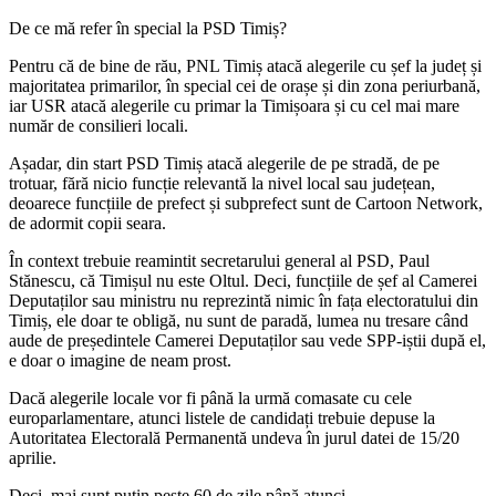
De ce mă refer în special la PSD Timiș?
Pentru că de bine de rău, PNL Timiș atacă alegerile cu șef la județ și
majoritatea primarilor, în special cei de orașe și din zona periurbană,
iar USR atacă alegerile cu primar la Timișoara și cu cel mai mare
număr de consilieri locali.
Așadar, din start PSD Timiș atacă alegerile de pe stradă, de pe
trotuar, fără nicio funcție relevantă la nivel local sau județean,
deoarece funcțiile de prefect și subprefect sunt de Cartoon Network,
de adormit copii seara.
În context trebuie reamintit secretarului general al PSD, Paul
Stănescu, că Timișul nu este Oltul. Deci, funcțiile de șef al Camerei
Deputaților sau ministru nu reprezintă nimic în fața electoratului din
Timiș, ele doar te obligă, nu sunt de paradă, lumea nu tresare când
aude de președintele Camerei Deputaților sau vede SPP-iștii după el,
e doar o imagine de neam prost.
Dacă alegerile locale vor fi până la urmă comasate cu cele
europarlamentare, atunci listele de candidați trebuie depuse la
Autoritatea Electorală Permanentă undeva în jurul datei de 15/20
aprilie.
Deci, mai sunt puțin peste 60 de zile până atunci.