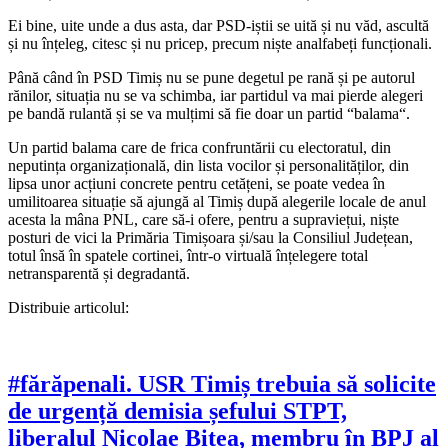
Ei bine, uite unde a dus asta, dar PSD-iștii se uită și nu văd, ascultă
și nu înțeleg, citesc și nu pricep, precum niște analfabeți funcționali.
Până când în PSD Timiș nu se pune degetul pe rană și pe autorul
rănilor, situația nu se va schimba, iar partidul va mai pierde alegeri
pe bandă rulantă și se va mulțimi să fie doar un partid “balama“.
Un partid balama care de frica confruntării cu electoratul, din
neputința organizațională, din lista vocilor și personalităților, din
lipsa unor acțiuni concrete pentru cetățeni, se poate vedea în
umilitoarea situație să ajungă al Timiș după alegerile locale de anul
acesta la mâna PNL, care să-i ofere, pentru a supraviețui, niște
posturi de vici la Primăria Timișoara și/sau la Consiliul Județean,
totul însă în spatele cortinei, într-o virtuală înțelegere total
netransparentă și degradantă.
Distribuie articolul:
#fărăpenali. USR Timiș trebuia să solicite
de urgență demisia șefului STPT,
liberalul Nicolae Bitea, membru în BPJ al