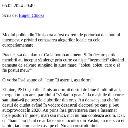
05.02.2024 - 9:49
Scris de:
Eugen Chiosa
Mediul politic din Timișoara a fost extrem de perturbat de anunțul
intempestiv privind comasarea alegerilor locale cu cele
europarlamentare.
Practic, s-a dat alarma. Ca la bombardament. Și în fiecare partid
membrii au început să alerge prin curte ca niște “bezmetici“ căutând
parașuta de salvare stingând în gura mare: “aoleu, aoleu, care o să
fie postul meu?“
O vorba însă spune că: “cum îți așterni, așa dormi“.
Ei bine, PSD-iștii din Timiș au dormit destul de bine în ultimii ani,
mergeți în parcarea partidului “să dați o geană“ la mașinile din curte
sau uitați-vă pe pozele cluburilor din oraș. Au dansat și au chefuit,
destul de ciudat având în vedere dezastrul electoral pe care și l-au
autoprovocat în 2020. Au prins însă guvernarea care a însemnat
niște posturi în județ, mari sau mici, nici nu mai contează acum. Dar,
cu “banii“ au făcut ce ar face orice locuitor din Vaslui, au mers cu ei
la birt, iar acum cade casa pe ei. Nu au construit nimic.