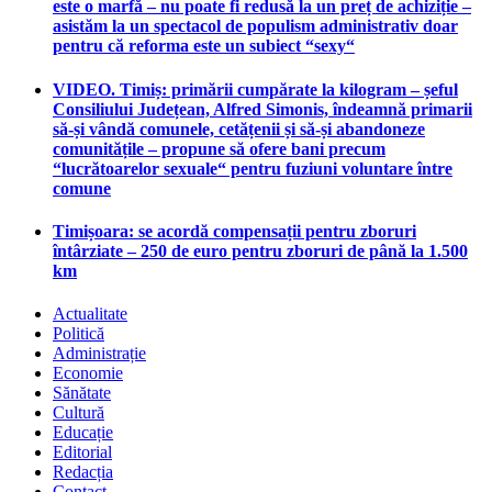
este o marfă – nu poate fi redusă la un preț de achiziție –
asistăm la un spectacol de populism administrativ doar
pentru că reforma este un subiect “sexy“
VIDEO. Timiș: primării cumpărate la kilogram – șeful
Consiliului Județean, Alfred Simonis, îndeamnă primarii
să-și vândă comunele, cetățenii și să-și abandoneze
comunitățile – propune să ofere bani precum
“lucrătoarelor sexuale“ pentru fuziuni voluntare între
comune
Timișoara: se acordă compensații pentru zboruri
întârziate – 250 de euro pentru zboruri de până la 1.500
km
Actualitate
Politică
Administrație
Economie
Sănătate
Cultură
Educație
Editorial
Redacția
Contact