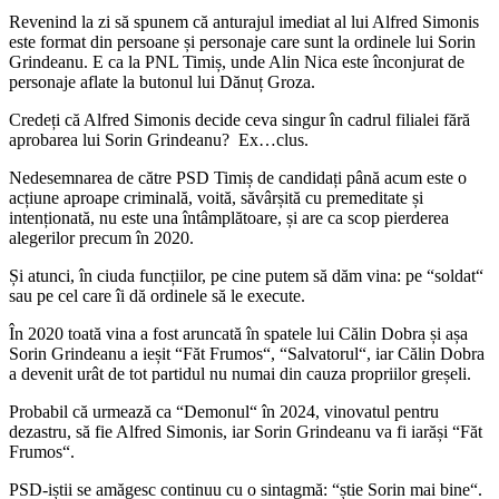
Revenind la zi să spunem că anturajul imediat al lui Alfred Simonis
este format din persoane și personaje care sunt la ordinele lui Sorin
Grindeanu. E ca la PNL Timiș, unde Alin Nica este înconjurat de
personaje aflate la butonul lui Dănuț Groza.
Credeți că Alfred Simonis decide ceva singur în cadrul filialei fără
aprobarea lui Sorin Grindeanu? Ex…clus.
Nedesemnarea de către PSD Timiș de candidați până acum este o
acțiune aproape criminală, voită, săvârșită cu premeditate și
intenționată, nu este una întâmplătoare, și are ca scop pierderea
alegerilor precum în 2020.
Și atunci, în ciuda funcțiilor, pe cine putem să dăm vina: pe “soldat“
sau pe cel care îi dă ordinele să le execute.
În 2020 toată vina a fost aruncată în spatele lui Călin Dobra și așa
Sorin Grindeanu a ieșit “Făt Frumos“, “Salvatorul“, iar Călin Dobra
a devenit urât de tot partidul nu numai din cauza propriilor greșeli.
Probabil că urmează ca “Demonul“ în 2024, vinovatul pentru
dezastru, să fie Alfred Simonis, iar Sorin Grindeanu va fi iarăși “Făt
Frumos“.
PSD-iștii se amăgesc continuu cu o sintagmă: “știe Sorin mai bine“.