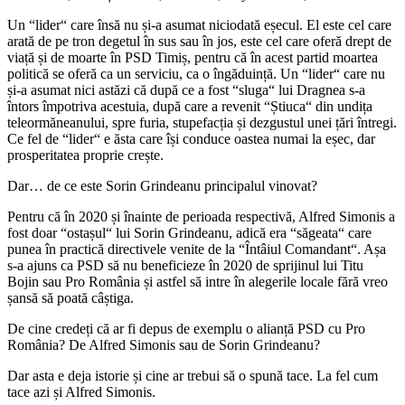
Un “lider“ care însă nu și-a asumat niciodată eșecul. El este cel care
arată de pe tron degetul în sus sau în jos, este cel care oferă drept de
viață și de moarte în PSD Timiș, pentru că în acest partid moartea
politică se oferă ca un serviciu, ca o îngăduință. Un “lider“ care nu
și-a asumat nici astăzi că după ce a fost “sluga“ lui Dragnea s-a
întors împotriva acestuia, după care a revenit “Știuca“ din undița
teleormăneanului, spre furia, stupefacția și dezgustul unei țări întregi.
Ce fel de “lider“ e ăsta care își conduce oastea numai la eșec, dar
prosperitatea proprie crește.
Dar… de ce este Sorin Grindeanu principalul vinovat?
Pentru că în 2020 și înainte de perioada respectivă, Alfred Simonis a
fost doar “ostașul“ lui Sorin Grindeanu, adică era “săgeata“ care
punea în practică directivele venite de la “Întâiul Comandant“. Așa
s-a ajuns ca PSD să nu beneficieze în 2020 de sprijinul lui Titu
Bojin sau Pro România și astfel să intre în alegerile locale fără vreo
șansă să poată câștiga.
De cine credeți că ar fi depus de exemplu o alianță PSD cu Pro
România? De Alfred Simonis sau de Sorin Grindeanu?
Dar asta e deja istorie și cine ar trebui să o spună tace. La fel cum
tace azi și Alfred Simonis.