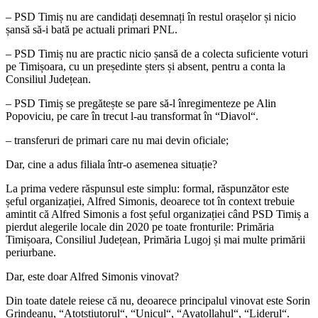
– PSD Timiș nu are candidați desemnați în restul orașelor și nicio
șansă să-i bată pe actuali primari PNL.
– PSD Timiș nu are practic nicio șansă de a colecta suficiente voturi
pe Timișoara, cu un președinte șters și absent, pentru a conta la
Consiliul Județean.
– PSD Timiș se pregătește se pare să-l înregimenteze pe Alin
Popoviciu, pe care în trecut l-au transformat în “Diavol“.
– transferuri de primari care nu mai devin oficiale;
Dar, cine a adus filiala într-o asemenea situație?
La prima vedere răspunsul este simplu: formal, răspunzător este
șeful organizației, Alfred Simonis, deoarece tot în context trebuie
amintit că Alfred Simonis a fost șeful organizației când PSD Timiș a
pierdut alegerile locale din 2020 pe toate fronturile: Primăria
Timișoara, Consiliul Județean, Primăria Lugoj și mai multe primării
periurbane.
Dar, este doar Alfred Simonis vinovat?
Din toate datele reiese că nu, deoarece principalul vinovat este Sorin
Grindeanu, “Atotștiutorul“, “Unicul“, “Ayatollahul“, “Liderul“.