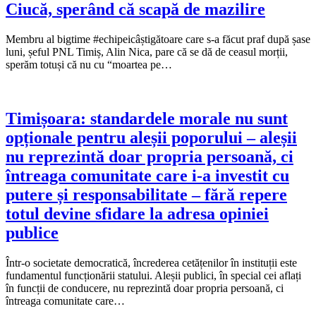
Ciucă, sperând că scapă de mazilire
Membru al bigtime #echipeicâștigătoare care s-a făcut praf după șase
luni, șeful PNL Timiș, Alin Nica, pare că se dă de ceasul morții,
sperăm totuși că nu cu “moartea pe…
Timișoara: standardele morale nu sunt
opționale pentru aleșii poporului – aleșii
nu reprezintă doar propria persoană, ci
întreaga comunitate care i-a investit cu
putere și responsabilitate – fără repere
totul devine sfidare la adresa opiniei
publice
Într-o societate democratică, încrederea cetățenilor în instituții este
fundamentul funcționării statului. Aleșii publici, în special cei aflați
în funcții de conducere, nu reprezintă doar propria persoană, ci
întreaga comunitate care…