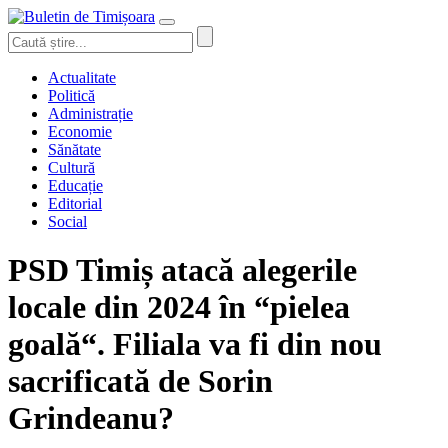
Actualitate
Politică
Administrație
Economie
Sănătate
Cultură
Educație
Editorial
Social
PSD Timiș atacă alegerile
locale din 2024 în “pielea
goală“. Filiala va fi din nou
sacrificată de Sorin
Grindeanu?