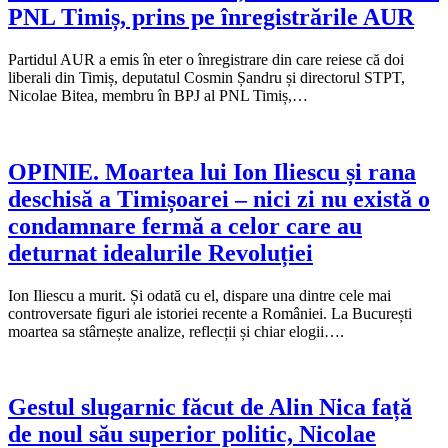
PNL Timiș, prins pe înregistrările AUR
Partidul AUR a emis în eter o înregistrare din care reiese că doi
liberali din Timiș, deputatul Cosmin Șandru și directorul STPT,
Nicolae Bitea, membru în BPJ al PNL Timiș,…
OPINIE. Moartea lui Ion Iliescu și rana
deschisă a Timișoarei – nici zi nu există o
condamnare fermă a celor care au
deturnat idealurile Revoluției
Ion Iliescu a murit. Și odată cu el, dispare una dintre cele mai
controversate figuri ale istoriei recente a României. La București
moartea sa stârnește analize, reflecții și chiar elogii….
Gestul slugarnic făcut de Alin Nica față
de noul său superior politic, Nicolae