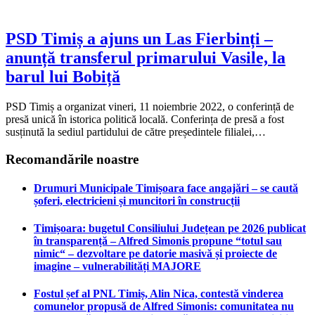
PSD Timiș a ajuns un Las Fierbinți –
anunță transferul primarului Vasile, la
barul lui Bobiță
PSD Timiș a organizat vineri, 11 noiembrie 2022, o conferință de
presă unică în istorica politică locală. Conferința de presă a fost
susținută la sediul partidului de către președintele filialei,…
Recomandările noastre
Drumuri Municipale Timișoara face angajări – se caută
șoferi, electricieni și muncitori în construcții
Timișoara: bugetul Consiliului Județean pe 2026 publicat
în transparență – Alfred Simonis propune “totul sau
nimic“ – dezvoltare pe datorie masivă și proiecte de
imagine – vulnerabilități MAJORE
Fostul șef al PNL Timiș, Alin Nica, contestă vinderea
comunelor propusă de Alfred Simonis: comunitatea nu