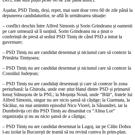
Așadar, PSD Timiș, deși, repet, mai sunt doar vreo 60 de zile până la
depunerea candidaturilor, se află în următoarea situație:
– conflict deschis între Alfred Simonis și Sorin Grindeanu și oamenii
pe care urmează să îi susțină. Sorin Grindeanu nu a ținut o
conferință de presă al sediul PSD Timiș de când PSD a intrat la
guvernare;
– PSD Timiș nu are candidat desemnat și niciunul care să conteze la
Primăria Timișoara;
– PSD Timiș nu are candidat desemnat și niciunul care să conteze la
Consiliul Județean;
– PSD Timiș nu are candidați desemnați și care să conteze în zona
periurbană: la Ghiroda, unde este știut blatul dintre PSD și primarul
Ionuț Stănușoiu de la PNL; la Moșnița Nouă, unde “Bilă“, fratele lui
Alfred Simonis, singur nu are nicio șansă să câștige; la Giarmata, la
Săcălaz, nu mai amintim episodul Nicu Viorel, la Sânandrei, iar la
Dumbrăvița cei din PSD Timiș au dinamitat cu “Alina Lor“
organizația și nu au nicio șansă de a câștiga;
– PSD Timiș nu are candidat desemnat la Lugoj, iar pe Călin Dobra
l-au izolat la București de teamă să nu revină cumva în prim-plan.