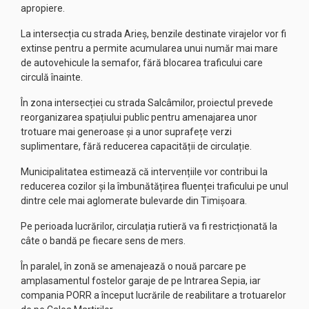
apropiere.
La intersecția cu strada Arieș, benzile destinate virajelor vor fi
extinse pentru a permite acumularea unui număr mai mare
de autovehicule la semafor, fără blocarea traficului care
circulă înainte.
În zona intersecției cu strada Salcâmilor, proiectul prevede
reorganizarea spațiului public pentru amenajarea unor
trotuare mai generoase și a unor suprafețe verzi
suplimentare, fără reducerea capacității de circulație.
Municipalitatea estimează că intervențiile vor contribui la
reducerea cozilor și la îmbunătățirea fluenței traficului pe unul
dintre cele mai aglomerate bulevarde din Timișoara.
Pe perioada lucrărilor, circulația rutieră va fi restricționată la
câte o bandă pe fiecare sens de mers.
În paralel, în zonă se amenajează o nouă parcare pe
amplasamentul fostelor garaje de pe Intrarea Sepia, iar
compania PORR a început lucrările de reabilitare a trotuarelor