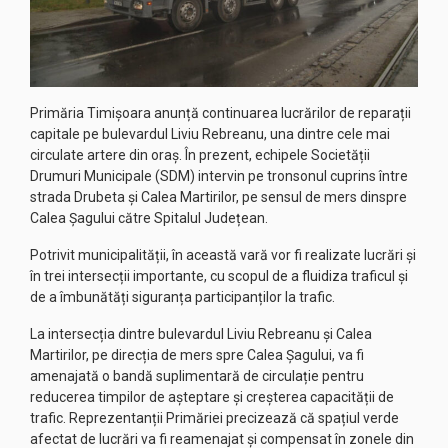
Primăria Timișoara anunță continuarea lucrărilor de reparații
capitale pe bulevardul Liviu Rebreanu, una dintre cele mai
circulate artere din oraș. În prezent, echipele Societății
Drumuri Municipale (SDM) intervin pe tronsonul cuprins între
strada Drubeta și Calea Martirilor, pe sensul de mers dinspre
Calea Șagului către Spitalul Județean.
Potrivit municipalității, în această vară vor fi realizate lucrări și
în trei intersecții importante, cu scopul de a fluidiza traficul și
de a îmbunătăți siguranța participanților la trafic.
La intersecția dintre bulevardul Liviu Rebreanu și Calea
Martirilor, pe direcția de mers spre Calea Șagului, va fi
amenajată o bandă suplimentară de circulație pentru
reducerea timpilor de așteptare și creșterea capacității de
trafic. Reprezentanții Primăriei precizează că spațiul verde
afectat de lucrări va fi reamenajat și compensat în zonele din