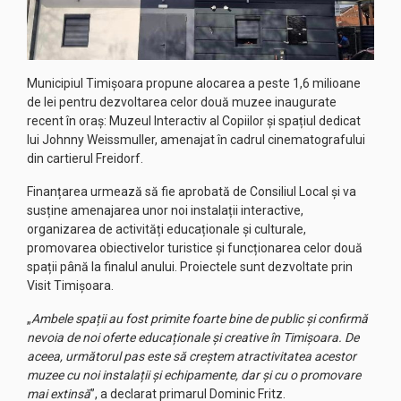
Municipiul Timișoara propune alocarea a peste 1,6 milioane
de lei pentru dezvoltarea celor două muzee inaugurate
recent în oraș: Muzeul Interactiv al Copiilor și spațiul dedicat
lui Johnny Weissmuller, amenajat în cadrul cinematografului
din cartierul Freidorf.
Finanțarea urmează să fie aprobată de Consiliul Local și va
susține amenajarea unor noi instalații interactive,
organizarea de activități educaționale și culturale,
promovarea obiectivelor turistice și funcționarea celor două
spații până la finalul anului. Proiectele sunt dezvoltate prin
Visit Timișoara.
„
Ambele spații au fost primite foarte bine de public și confirmă
nevoia de noi oferte educaționale și creative în Timișoara. De
aceea, următorul pas este să creștem atractivitatea acestor
muzee cu noi instalații și echipamente, dar și cu o promovare
mai extinsă
”, a declarat primarul Dominic Fritz.