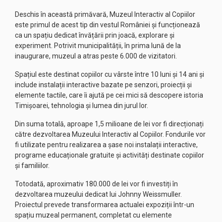
Deschis în această primăvară, Muzeul Interactiv al Copiilor
este primul de acest tip din vestul României și funcționează
ca un spațiu dedicat învățării prin joacă, explorare și
experiment. Potrivit municipalității, în prima lună de la
inaugurare, muzeul a atras peste 6.000 de vizitatori.
Spațiul este destinat copiilor cu vârste între 10 luni și 14 ani și
include instalații interactive bazate pe senzori, proiecții și
elemente tactile, care îi ajută pe cei mici să descopere istoria
Timișoarei, tehnologia și lumea din jurul lor.
Din suma totală, aproape 1,5 milioane de lei vor fi direcționați
către dezvoltarea Muzeului Interactiv al Copiilor. Fondurile vor
fi utilizate pentru realizarea a șase noi instalații interactive,
programe educaționale gratuite și activități destinate copiilor
și familiilor.
Totodată, aproximativ 180.000 de lei vor fi investiți în
dezvoltarea muzeului dedicat lui Johnny Weissmuller.
Proiectul prevede transformarea actualei expoziții într-un
spațiu muzeal permanent, completat cu elemente