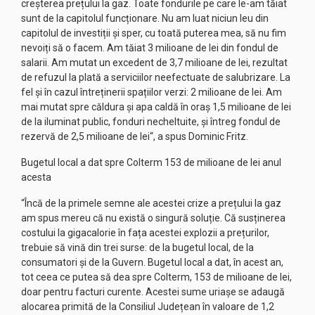
creșterea prețului la gaz. Toate fondurile pe care le-am tăiat
sunt de la capitolul funcționare. Nu am luat niciun leu din
capitolul de investiții și sper, cu toată puterea mea, să nu fim
nevoiți să o facem. Am tăiat 3 milioane de lei din fondul de
salarii. Am mutat un excedent de 3,7 milioane de lei, rezultat
de refuzul la plată a serviciilor neefectuate de salubrizare. La
fel și în cazul întreținerii spațiilor verzi: 2 milioane de lei. Am
mai mutat spre căldura și apa caldă în oraș 1,5 milioane de lei
de la iluminat public, fonduri necheltuite, și întreg fondul de
rezervă de 2,5 milioane de lei“, a spus Dominic Fritz.
Bugetul local a dat spre Colterm 153 de milioane de lei anul
acesta
“Încă de la primele semne ale acestei crize a prețului la gaz
am spus mereu că nu există o singură soluție. Că susținerea
costului la gigacalorie în fața acestei explozii a prețurilor,
trebuie să vină din trei surse: de la bugetul local, de la
consumatori și de la Guvern. Bugetul local a dat, în acest an,
tot ceea ce putea să dea spre Colterm, 153 de milioane de lei,
doar pentru facturi curente. Acestei sume uriașe se adaugă
alocarea primită de la Consiliul Județean în valoare de 1,2