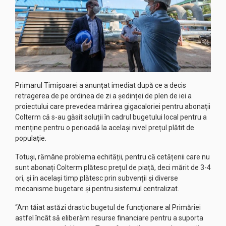
Primarul Timișoarei a anunțat imediat după ce a decis
retragerea de pe ordinea de zi a ședinței de plen de iei a
proiectului care prevedea mărirea gigacaloriei pentru abonații
Colterm că s-au găsit soluții în cadrul bugetului local pentru a
menține pentru o perioadă la același nivel prețul plătit de
populație.
Totuși, rămâne problema echității, pentru că cetățenii care nu
sunt abonați Colterm plătesc prețul de piață, deci mărit de 3-4
ori, și în același timp plătesc prin subvenții și diverse
mecanisme bugetare și pentru sistemul centralizat.
“Am tăiat astăzi drastic bugetul de funcționare al Primăriei
astfel încât să eliberăm resurse financiare pentru a suporta