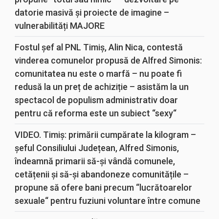
datorie masivă și proiecte de imagine –
vulnerabilități MAJORE
Fostul șef al PNL Timiș, Alin Nica, contestă
vinderea comunelor propusă de Alfred Simonis:
comunitatea nu este o marfă – nu poate fi
redusă la un preț de achiziție – asistăm la un
spectacol de populism administrativ doar
pentru că reforma este un subiect “sexy“
VIDEO. Timiș: primării cumpărate la kilogram –
șeful Consiliului Județean, Alfred Simonis,
îndeamnă primarii să-și vândă comunele,
cetățenii și să-și abandoneze comunitățile –
propune să ofere bani precum “lucrătoarelor
sexuale“ pentru fuziuni voluntare între comune