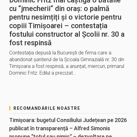
Dominic Fritz mai câștigă o bătălie
cu “jmecherii“ din oraș: o palmă
pentru nesimțiți și o victorie pentru
copiii Timișoarei – contestația
fostului constructor al Școlii nr. 30 a
fost respinsă
Contestația depusă la București de firma care a
abandonat șantierul de la Școala Gimnazială nr. 30 din
Timișoara a fost respinsă, a anunțat, miercuri, primarul
Dominic Fritz. Edilul a precizat…
RECOMANDĂRILE NOASTRE
Timișoara: bugetul Consiliului Județean pe 2026
publicat în transparență – Alfred Simonis
propune “totul sau nimic“ – dezvoltare pe