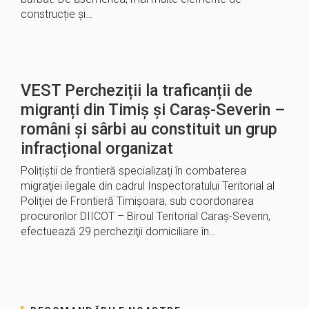
construcție şi…
VEST Percheziții la traficanții de
migranți din Timiș și Caraș-Severin –
români și sârbi au constituit un grup
infracțional organizat
Polițiștii de frontieră specializaţi în combaterea
migraţiei ilegale din cadrul Inspectoratului Teritorial al
Poliţiei de Frontieră Timişoara, sub coordonarea
procurorilor DIICOT – Biroul Teritorial Caraș-Severin,
efectuează 29 percheziţii domiciliare în…