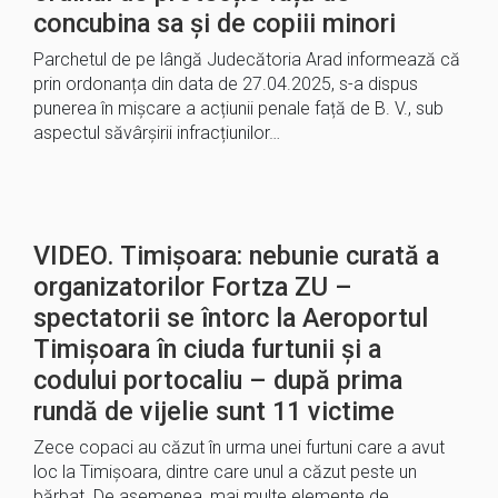
concubina sa și de copiii minori
Parchetul de pe lângă Judecătoria Arad informează că
prin ordonanța din data de 27.04.2025, s-a dispus
punerea în mișcare a acțiunii penale față de B. V., sub
aspectul săvârșirii infracțiunilor…
VIDEO. Timișoara: nebunie curată a
organizatorilor Fortza ZU –
spectatorii se întorc la Aeroportul
Timișoara în ciuda furtunii și a
codului portocaliu – după prima
rundă de vijelie sunt 11 victime
Zece copaci au căzut în urma unei furtuni care a avut
loc la Timișoara, dintre care unul a căzut peste un
bărbat. De asemenea, mai multe elemente de