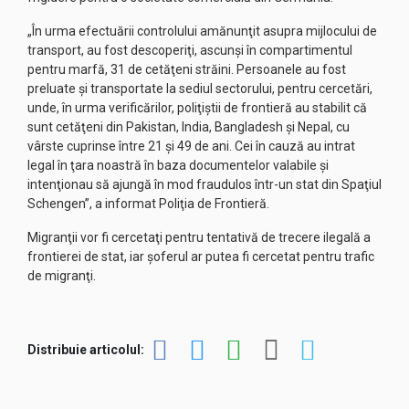
„În urma efectuării controlului amănunţit asupra mijlocului de
transport, au fost descoperiţi, ascunşi în compartimentul
pentru marfă, 31 de cetăţeni străini. Persoanele au fost
preluate şi transportate la sediul sectorului, pentru cercetări,
unde, în urma verificărilor, poliţiştii de frontieră au stabilit că
sunt cetăţeni din Pakistan, India, Bangladesh şi Nepal, cu
vârste cuprinse între 21 şi 49 de ani. Cei în cauză au intrat
legal în ţara noastră în baza documentelor valabile şi
intenţionau să ajungă în mod fraudulos într-un stat din Spaţiul
Schengen”, a informat Poliţia de Frontieră.
Migranţii vor fi cercetaţi pentru tentativă de trecere ilegală a
frontierei de stat, iar şoferul ar putea fi cercetat pentru trafic
de migranţi.
Distribuie articolul: