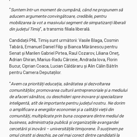
“
Suntem într-un moment de cumpănă, când ne propunem să
aducem argumente convingătoare, credibile, pentru
mobilizarea la vot a masivului segment de simpatizanți liberali
din județul Timiș
“, a transmis filiala liberală.
Candidații PNL Timiș sunt următorii: Vasile Blaga, Cosmin
Tabără, Emanuel Daniel Filip și Bianca Mărănescu pentru
Senat și Marilen Gabriel Pirtea, Raul Cozarov, Liliana Oneț,
Adrian Ghiran, Marius-Radu Cârceie, Andrada Iova, Florin
Bucur, Ciprian Coaca, Lucian Căldăraru și Alin Călin Bătrîn
pentru Camera Deputaților.
“
Avem ca priorități educația, sănătatea și dezvoltarea
comunităților, promovarea culturii antreprenoriale și a mediului
de afaceri sănătos, cu deschideri spre inovare și specializare
inteligentă, atît de importante pentru județul nostru. Ne dorim
o amplificare a energiilor economiei și a calității vieții din
comunități, multiplicate prin buna cooperare dintre mediul de
business, administrația publică și organizațiile avangardei
cercetării și inovării – universitățile timișorene. Îl susținem pe
omul cinstit și deschis, pe cel mai corect dintre candidații la