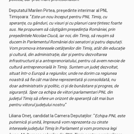
Deputatul Marilen Pirtea, președinte interimar al PNL
Timișoara: “
Este un nou început pentru PNL Timiș, cu
speranțe, cu gânduri, cu visuri și cu planuri care țintesc foarte
sus. Ne propunem să câștigăm președinția României, prin
președintele Nicolae Ciucă, iar noi, din Timiș, să reușim să
ducem în Parlementul României doi senatori și patru deputați.
Vom promova interesele cetățenilor din Timiș, atât din educație
și cultură, din administrație, dar și pentru dezvoltarea
infrastructurii și a antreprenoriatului, pentru că avem nevoie de
cultură antreprenorială în Timiș. Suntem un județ dezvoltat,
situat într-o Europă a regiunilor, unde ne dorim ca regiunea
noastră să fie cât mai bine reprezentată și consolidată, nu
doar administrativ și politic, ci și de bunăstare și progres, de
siguranță. Sper ca echipa de viitori parlamentari PNL din
județul Timiș să ofere un orizont de speranță cât mai bun
pentru viitorul județului nostru
.”
Liliana Oneț, candidat la Camera Deputaților: “
Echipa PNL este
puternică și unită, împreună vom reprezenta cu cinste
interesele județului Timiș în Parlament și vom promova legi