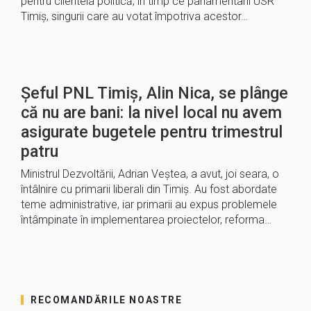
pentru clientela politică, în timp ce parlamentarii USR
Timiș, singurii care au votat împotriva acestor…
Șeful PNL Timiș, Alin Nica, se plânge
că nu are bani: la nivel local nu avem
asigurate bugetele pentru trimestrul
patru
Ministrul Dezvoltării, Adrian Veștea, a avut, joi seara, o
întâlnire cu primarii liberali din Timiș. Au fost abordate
teme administrative, iar primarii au expus problemele
întâmpinate în implementarea proiectelor, reforma…
RECOMANDĂRILE NOASTRE