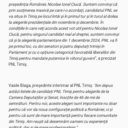
președinția României, Nicolae Ionel Ciucă. Suntem convinși că
prin susținerea masivă pe care i-o acordați, candidatul PNL se
va situa în Timiș pe locul întâi și în primul tur și în turul al doilea
la alegerile prezidențiale din noiembrie și decembrie. În
condițiile în care veți acorda acest vot util pentru Nicolae Ionel
Ciucă, pentru singurul candidat real al dreptei, suntem convinși
că și la alegerile parlamentare din 1 decembrie 2024, PNL va fi
pe primul loc, cu doi senatori și patru deputați trimiși în
Parlament și cu o opțiune categorică favorabilă liberalilor din
Timiș pentru mandate puternice în viitorul guvern
“, a precizat
PNL Timiș.
Vasile Blaga, președinte interimar al PNL Timiș:
“Am depus
astăzi listele de candidați PNL Timiș pentru alegerile de la
Camera Deputaților și Senat, însoțite de 46 de mii de
semnături. Pentru noi, aceste alegeri sunt importante nu doar
pentru că vor da noua configurație politică a României, ci și
pentru că sunt de mare importanță pentru fiecare comunitate
din Timiș. Am reușit să desemnăm oameni cu experiență
politică, dar și de mare profesionalism
. ”