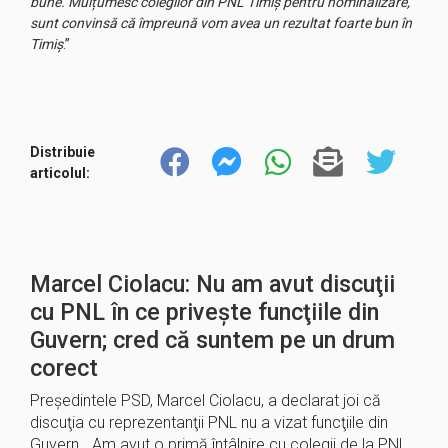
bune. Mulțumesc colegilor din PNL Timiș pentru nominalizare,
sunt convinsă că împreună vom avea un rezultat foarte bun în
Timiș
.”
Distribuie
articolul:
Marcel Ciolacu: Nu am avut discuţii
cu PNL în ce priveşte funcţiile din
Guvern; cred că suntem pe un drum
corect
Preşedintele PSD, Marcel Ciolacu, a declarat joi că
discuţia cu reprezentanţii PNL nu a vizat funcţiile din
Guvern. „Am avut o primă întâlnire cu colegii de la PNL.