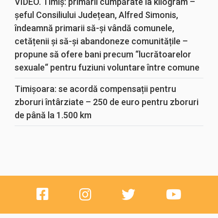
VIDEO. Timiș: primării cumpărate la kilogram –
șeful Consiliului Județean, Alfred Simonis,
îndeamnă primarii să-și vândă comunele,
cetățenii și să-și abandoneze comunitățile –
propune să ofere bani precum “lucrătoarelor
sexuale“ pentru fuziuni voluntare între comune
Timișoara: se acordă compensații pentru
zboruri întârziate – 250 de euro pentru zboruri
de până la 1.500 km