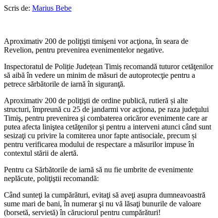
Scris de:
Marius Bebe
Aproximativ 200 de poliţişti timişeni vor acţiona, în seara de
Revelion, pentru prevenirea evenimentelor negative.
Inspectoratul de Poliție Județean Timiș recomandă tuturor cetăţenilor
să aibă în vedere un minim de măsuri de autoprotecţie pentru a
petrece sărbătorile de iarnă în siguranţă.
Aproximativ 200 de poliţişti de ordine publică, rutieră și alte
structuri, împreună cu 25 de jandarmi vor acţiona, pe raza judeţului
Timiş, pentru prevenirea şi combaterea oricăror evenimente care ar
putea afecta liniştea cetăţenilor şi pentru a interveni atunci când sunt
sesizaţi cu privire la comiterea unor fapte antisociale, precum și
pentru verificarea modului de respectare a măsurilor impuse în
contextul stării de alertă.
Pentru ca Sărbătorile de iarnă să nu fie umbrite de evenimente
neplăcute, poliţiştii recomandă:
Când sunteţi la cumpărături, evitaţi să aveţi asupra dumneavoastră
sume mari de bani, în numerar şi nu vă lăsaţi bunurile de valoare
(borsetă, servietă) în căruciorul pentru cumpărături!