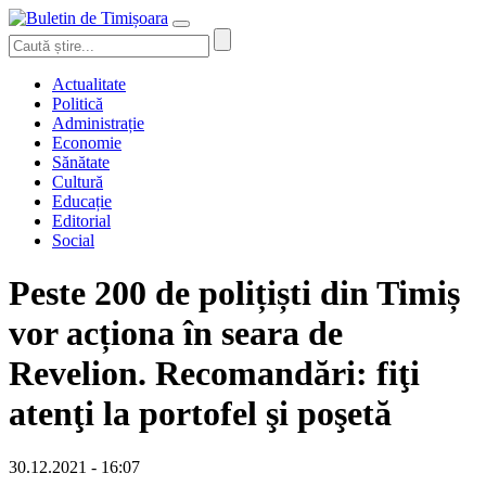
Actualitate
Politică
Administrație
Economie
Sănătate
Cultură
Educație
Editorial
Social
Peste 200 de polițiști din Timiș
vor acționa în seara de
Revelion. Recomandări: fiţi
atenţi la portofel şi poşetă
30.12.2021 - 16:07