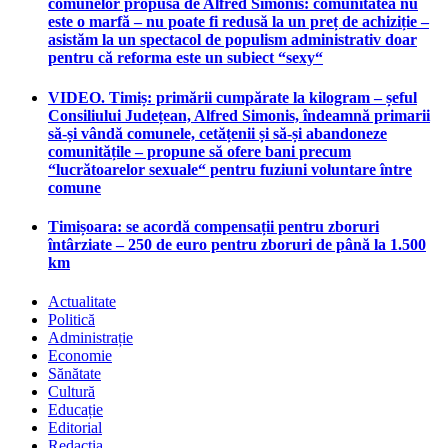
comunelor propusă de Alfred Simonis: comunitatea nu
este o marfă – nu poate fi redusă la un preț de achiziție –
asistăm la un spectacol de populism administrativ doar
pentru că reforma este un subiect “sexy“
VIDEO. Timiș: primării cumpărate la kilogram – șeful
Consiliului Județean, Alfred Simonis, îndeamnă primarii
să-și vândă comunele, cetățenii și să-și abandoneze
comunitățile – propune să ofere bani precum
“lucrătoarelor sexuale“ pentru fuziuni voluntare între
comune
Timișoara: se acordă compensații pentru zboruri
întârziate – 250 de euro pentru zboruri de până la 1.500
km
Actualitate
Politică
Administrație
Economie
Sănătate
Cultură
Educație
Editorial
Redacția