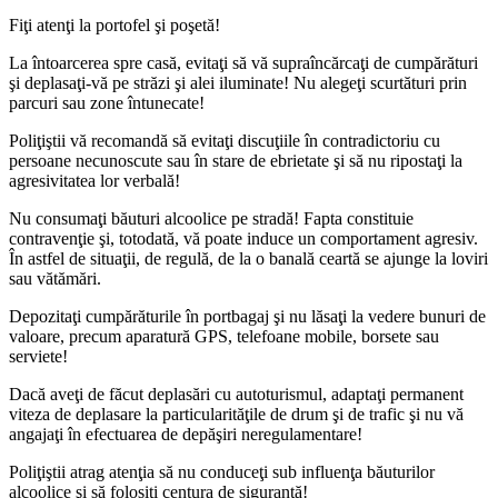
Fiţi atenţi la portofel şi poşetă!
La întoarcerea spre casă, evitaţi să vă supraîncărcaţi de cumpărături
şi deplasaţi-vă pe străzi şi alei iluminate! Nu alegeţi scurtături prin
parcuri sau zone întunecate!
Poliţiştii vă recomandă să evitaţi discuţiile în contradictoriu cu
persoane necunoscute sau în stare de ebrietate şi să nu ripostaţi la
agresivitatea lor verbală!
Nu consumaţi băuturi alcoolice pe stradă! Fapta constituie
contravenţie şi, totodată, vă poate induce un comportament agresiv.
În astfel de situaţii, de regulă, de la o banală ceartă se ajunge la loviri
sau vătămări.
Depozitaţi cumpărăturile în portbagaj şi nu lăsaţi la vedere bunuri de
valoare, precum aparatură GPS, telefoane mobile, borsete sau
serviete!
Dacă aveţi de făcut deplasări cu autoturismul, adaptaţi permanent
viteza de deplasare la particularităţile de drum şi de trafic şi nu vă
angajaţi în efectuarea de depăşiri neregulamentare!
Poliţiştii atrag atenţia să nu conduceţi sub influenţa băuturilor
alcoolice şi să folosiţi centura de siguranţă!