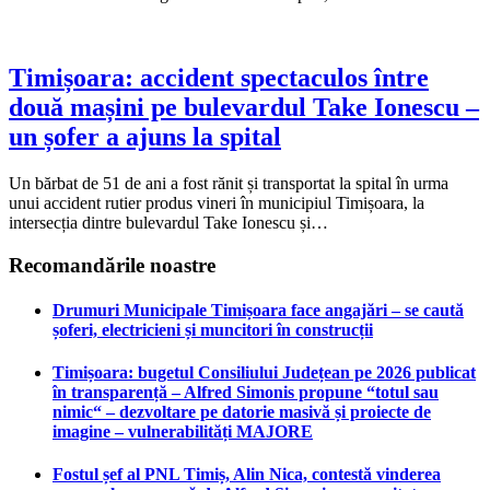
Timișoara: accident spectaculos între
două mașini pe bulevardul Take Ionescu –
un șofer a ajuns la spital
Un bărbat de 51 de ani a fost rănit și transportat la spital în urma
unui accident rutier produs vineri în municipiul Timișoara, la
intersecția dintre bulevardul Take Ionescu și…
Recomandările noastre
Drumuri Municipale Timișoara face angajări – se caută
șoferi, electricieni și muncitori în construcții
Timișoara: bugetul Consiliului Județean pe 2026 publicat
în transparență – Alfred Simonis propune “totul sau
nimic“ – dezvoltare pe datorie masivă și proiecte de
imagine – vulnerabilități MAJORE
Fostul șef al PNL Timiș, Alin Nica, contestă vinderea