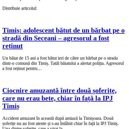
Distribuie articolul:
Timiș: adolescent bătut de un bărbat pe o
stradă din Seceani – agresorul a fost
reținut
Un băiat de 15 ani a fost bătut ieri de către un bărbat pe o strada
dintr-o comună din Timiș. Tatăl băiatului a alertat poliția. Agresorul
a fost reținut pentru…
Ciocnire amuzantă între două șoferițe,
care nu erau bete, chiar în față la IPJ
Timiș
Accident amuzant în această după amiază la Timișoara. Două
șoferițe nu au fost atente și s-au întâlnit chiar în față la IPJ Timiș.
Una dintre șoferițe, care a virat la…