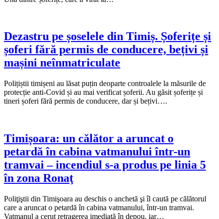
Dezastru pe șoselele din Timiș. Șoferițe și
șoferi fără permis de conducere, bețivi și
mașini neînmatriculate
Polițiștii timișeni au lăsat puțin deoparte controalele la măsurile de
protecție anti-Covid și au mai verificat șoferii. Au găsit șoferițe și
tineri șoferi fără permis de conducere, dar și bețivi….
Timișoara: un călător a aruncat o
petardă în cabina vatmanului într-un
tramvai – incendiul s-a produs pe linia 5
în zona Ronaţ
Poliţiştii din Timişoara au deschis o anchetă şi îl caută pe călătorul
care a aruncat o petardă în cabina vatmanului, într-un tramvai.
Vatmanul a cerut retragerea imediată în depou, iar…