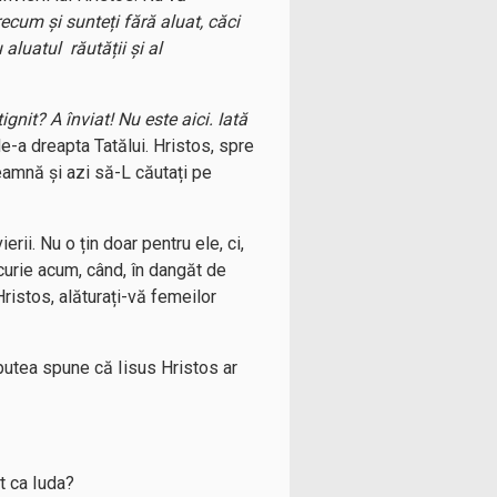
recum și sunteți fără aluat, căci
 aluatul răutății și al
gnit? A înviat! Nu este aici. Iată
e-a dreapta Tatălui. Hristos, spre
deamnă și azi să-L căutați pe
ierii. Nu o țin doar pentru ele, ci,
curie acum, când, în dangăt de
Hristos, alăturați-vă femeilor
utea spune că Iisus Hristos ar
t ca Iuda?