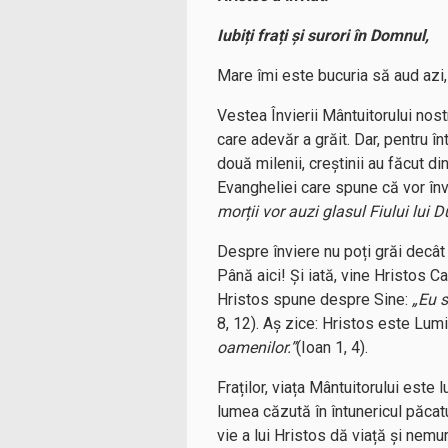
Iubiți frați și surori în Domnul,
Mare îmi este bucuria să aud azi, 
Vestea Învierii Mântuitorului nost
care adevăr a grăit. Dar, pentru î
două milenii, creștinii au făcut d
Evangheliei care spune că vor înv
morții vor auzi glasul Fiului lui D
Despre înviere nu poți grăi decât 
Până aici! Și iată, vine Hristos C
Hristos spune despre Sine:
„Eu s
8, 12). Aș zice: Hristos este Lumi
oamenilor.”
(Ioan 1, 4).
Fraților, viața Mântuitorului este 
lumea căzută în întunericul păcatu
vie a lui Hristos dă viață și nemur