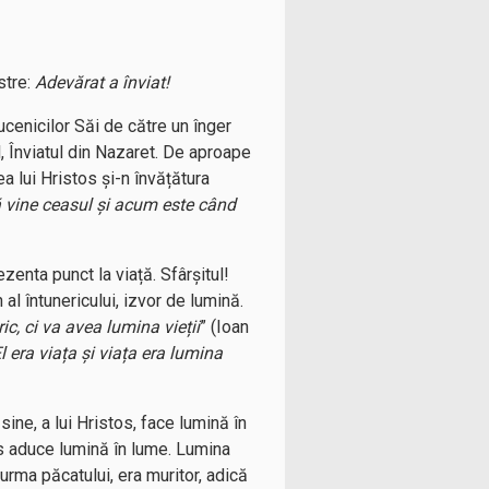
stre:
Adevărat a înviat!
ucenicilor Săi de către un înger
l, Înviatul din Nazaret. De aproape
a lui Hristos și-n învățătura
ă vine ceasul și acum este când
zenta punct la viață. Sfârșitul!
al întunericului, izvor de lumină.
c, ci va avea lumina vieții
” (Ioan
El era viața și viața era lumina
sine, a lui Hristos, face lumină în
tos aduce lumină în lume. Lumina
 urma păcatului, era muritor, adică