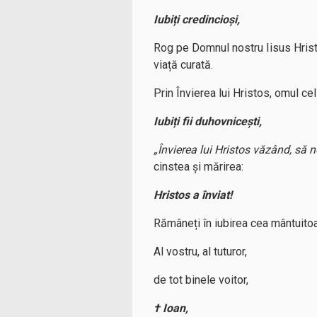
Iubiți credincioși,
Rog pe Domnul nostru Iisus Hristos
viață curată.
Prin Învierea lui Hristos, omul cel
Iubiți fii duhovnicești,
„Învierea lui Hristos văzând, să 
cinstea și mărirea:
Hristos a înviat!
Rămâneți în iubirea cea mântuitoar
Al vostru, al tuturor,
de tot binele voitor,
† Ioan,