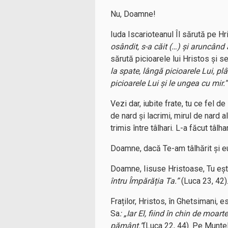
Nu, Doamne!
Iuda Iscarioteanul Îl sărută pe Hr
osândit, s-a căit (…) și aruncând 
sărută picioarele lui Hristos și 
la spate, lângă picioarele Lui, pl
picioarele Lui și le ungea cu mir.
Vezi dar, iubite frate, tu ce fel 
de nard și lacrimi, mirul de nard al
trimis între tâlhari. L-a făcut tâlh
Doamne, dacă Te-am tâlhărit și eu
Doamne, Iisuse Hristoase, Tu ești 
întru Împărăția Ta.”
(Luca 23, 42)
Fraților, Hristos, în Ghetsimani,
Sa
: „Iar El, fiind în chin de moa
pământ.”
(Luca 22, 44). Pe Muntele