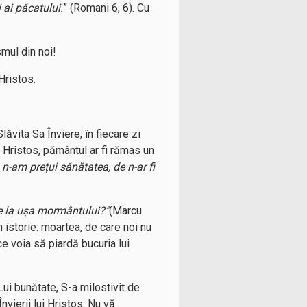
 ai păcatului.
” (Romani 6, 6). Cu
smul din noi!
Hristos.
lăvita Sa Înviere, în fiecare zi
at Hristos, pământul ar fi rămas un
, n-am prețui sănătatea, de n-ar fi
 de la ușa mormântului?”
(Marcu
n istorie: moartea, de care noi nu
ce voia să piardă bucuria lui
ui bunătate, S-a milostivit de
Învierii lui Hristos. Nu vă