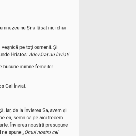
Dumnezeu nu Și-a lăsat nici chiar
ă veșnică pe toți oamenii. Și
punde Hristos:
Adevărat au înviat!
de bucurie inimile femeilor
os Cel Înviat.
ță, iar, de la Învierea Sa, avem și
 pe ea, semn că pe aici trecem
oarte. Învierea noastră presupune
l ne spune:
„Omul nostru cel