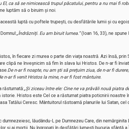
 El, ca să se nimicească trupul păcatului, pentru a nu mai fi robi
ne luptăm să o biruim și noi.
 această luptă cu poftele trupești, cu desfătările lumii și cu egoi
în Domnul:
„Îndrăzniți. Eu am biruit lumea.”
(Ioan 16, 33), ne spune 
tos, în fiecare zi murea o parte din viața noastră. Azi însă, prin S
are clipă ne înveșnicim să fim în slava lui Hristos. De n-ar fi învi
ase.
De n-ar fi noapte, nu am ști să prețuim ziua, de n-ar fi durere
de n-ar fi venit Hristos la mine, n-ar fi fost mântuire.
 răsturnată:
„Și ziceau între ele: Cine ne va prăvăli nouă piatra
 istorie. Hristos este Cel ce a răsturnat piatra poticnirii noastre î
sa Tatălui Ceresc. Mântuitorul răstoarnă planurile lui Satan, cel 
znic dumnezeiesc, lăudându-L pe Dumnezeu Care, din nemărginita L
elor și ai morții. Nu îngropați în desfătări lumești bucuria sfântă a 