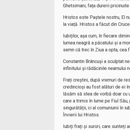
Ghetsimani, fața durerii pricinuite
Hristos este Paștele nostru, El n
la viață. Hristos a făcut din Cruc
Iubiților, așa cum, în fiecare dim
lumea neagră a păcatului și a morț
semn că trec în Ziua a opta, cea f
Constantin Brâncuși a sculptat nea
infinitului și rădăcinile neamului
Frați creștini, după vremuri de res
credincioși au fost alături de ei în
lăsăm să stea de vorbă doar cu u
care a trimis în lume pe Fiul Său,
singurătății, ci al comuniunii în 
Învierii lui Hristos.
Iubiți frați și surori, care sunteț