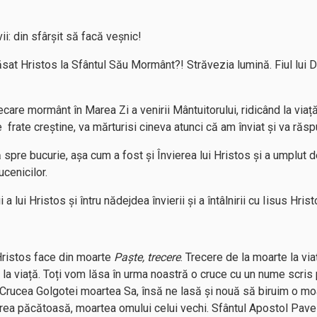
ii: din sfârșit să facă veșnic!
ăsat Hristos la Sfântul Său Mormânt?! Străvezia lumină. Fiul lui 
ecare mormânt în Marea Zi a venirii Mântuitorului, ridicând la viaț
 frate creștine, va mărturisi cineva atunci că am înviat și va răs
ră spre bucurie, așa cum a fost și Învierea lui Hristos și a umplut 
ucenicilor.
a lui Hristos și întru nădejdea învierii și a întâlnirii cu Iisus Hrist
Hristos face din moarte
Paște, trecere
. Trecere de la moarte la via
 la viață. Toți vom lăsa în urma noastră o cruce cu un nume scris
e Crucea Golgotei moartea Sa, însă ne lasă și nouă să biruim o m
rea păcătoasă, moartea omului celui vechi. Sfântul Apostol Pave