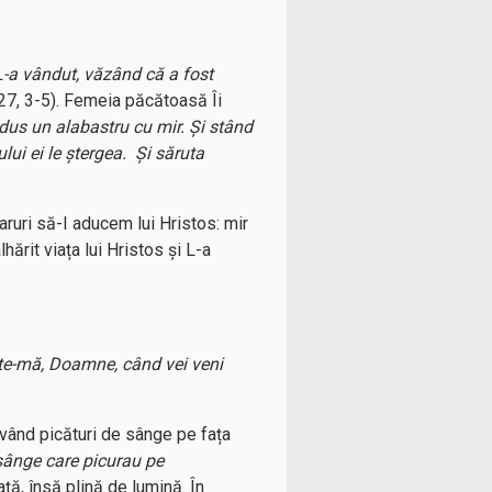
 L-a vândut, văzând că a fost
27, 3-5). Femeia păcătoasă Îi
adus un alabastru cu mir. Și stând
lui ei le ștergea. Și săruta
aruri să-I aducem lui Hristos: mir
lhărit viața lui Hristos și L-a
e-mă, Doamne, când vei veni
având picături de sânge pe fața
e sânge care picurau pe
ață, însă plină de lumină. În