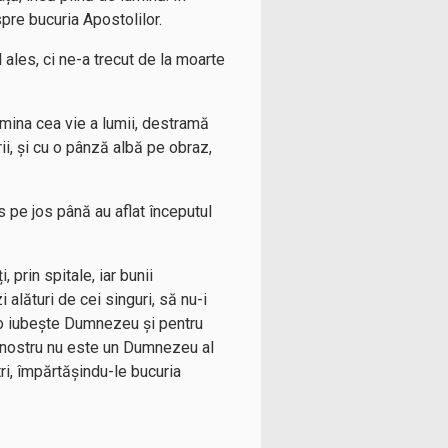
spre bucuria Apostolilor.
ales, ci ne-a trecut de la moarte
umina cea vie a lumii, destramă
ii, și cu o pânză albă pe obraz,
s pe jos până au aflat începutul
 prin spitale, iar bunii
i alături de cei singuri, să nu-i
 o iubește Dumnezeu și pentru
 nostru nu este un Dumnezeu al
tri, împărtășindu-le bucuria