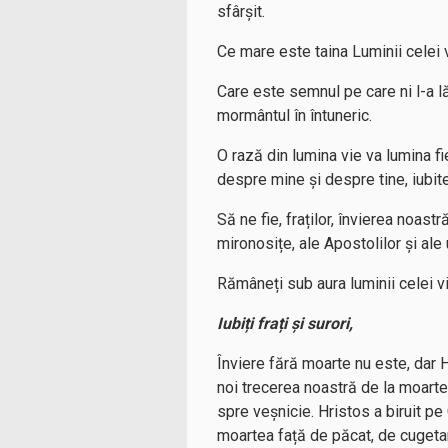
sfârșit.
Ce mare este taina Luminii celei v
Care este semnul pe care ni l-a l
mormântul în întuneric.
O rază din lumina vie va lumina fi
despre mine și despre tine, iubite
Să ne fie, fraților, învierea noast
mironosițe, ale Apostolilor și ale 
Rămâneți sub aura luminii celei vii 
Iubiți frați și surori,
Înviere fără moarte nu este, dar 
noi trecerea noastră de la moarte
spre veșnicie. Hristos a biruit p
moartea față de păcat, de cugeta