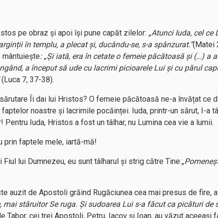
istos pe obraz și apoi își pune capăt zilelor:
„Atunci Iuda, cel ce
arginții în templu, a plecat și, ducându-se, s-a spânzurat.”
(Matei 
se mântuiește
: „Și iată, era în cetate o femeie păcătoasă și (…) a 
ângând, a început să ude cu lacrimi picioarele Lui și cu părul capu
”
(Luca 7, 37-38).
de sărutare Îi dai lui Hristos? O femeie păcătoasă ne-a învățat ce d
 faptelor noastre și lacrimile pocăinței. Iuda, printr-un sărut, I-a tâ
ar! Pentru Iuda, Hristos a fost un tâlhar, nu Lumina cea vie a lumii.
 prin faptele mele, iartă-mă!
Fiul lui Dumnezeu, eu sunt tâlharul și strig către Tine:
„Pomeneșt
.
 este auzit de Apostoli grăind Rugăciunea cea mai presus de fire, 
rte, mai stăruitor Se ruga. Și sudoarea Lui s-a făcut ca picături d
 Tabor, cei trei Apostoli, Petru, Iacov și Ioan, au văzut aceeași f