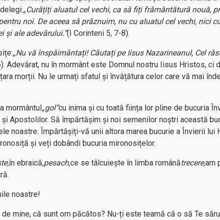
ădelegi:
„Curățiți aluatul cel vechi, ca să fiți frământătură nouă, p
t pentru noi. De aceea să prăznuim, nu cu aluatul cel vechi, nici cu
i și ale adevărului.”
(I Corinteni 5, 7-8).
ițe:
„Nu vă înspăimântați! Căutați pe Iisus Nazarineanul, Cel răsti
). Adevărat, nu în mormânt este Domnul nostru Iisus Hristos, ci d
ara morții. Nu le urmați sfatul și învățătura celor care vă mai în
la mormântul
„gol”
cu inima și cu toată ființa lor pline de bucuria Înv
și Apostolilor. Să împărtășim și noi semenilor noștri această bu
e noastre. Împărtășiți-vă unii altora marea bucurie a Învierii lui 
ironosiță și veți dobândi bucuria mironosițelor.
te,
în ebraică,
pesach,
ce se tâlcuiește în limba română
trecere,
am p
ră.
ile noastre!
 de mine, că sunt om păcătos? Nu-ți este teamă că o să Te săru