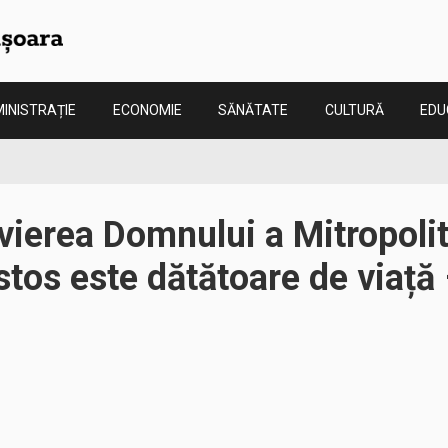
INISTRAȚIE
ECONOMIE
SĂNĂTATE
CULTURĂ
EDU
nvierea Domnului a Mitropolit
stos este dătătoare de viață 