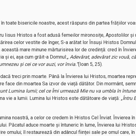
în toate bisericile noastre, acest răspuns din partea frățiilor voa
ru Iisus Hristos a fost adusă femeilor mironosițe, Apostolilor și 
ntărirea celor vestite de înger, S-a arătat lor Însuși Hristos Domnu
in această mare minune mărturisirea lor de credință: cred în Înviere
ia și ei, așa cum grăit-a Domnul:
„ Adevărat, adevărat zic vouă, c
umnezeu și cei ce vor auzi, vor învia.”
(Ioan 5, 25).
dacă treci prin moarte. Până la Învierea lui Hristos, moartea repre
are face din moartea Sa izvor de viață dătător. Din mormânt, semn 
unt Lumina lumii; cel ce Îmi urmează Mie nu va umbla în întuneri
na vie a lumii. Lumina lui Hristos este dătătoare de viață:
„Întru 
lumina noastră, a celor ce credem în Hristos Cel Înviat. Învierea în 
lui. Păcatul aduce moarte și întuneric în lume, Învierea lui Hris
ire omului; îl restaurează din adâncul ființei sale pe omul care, în