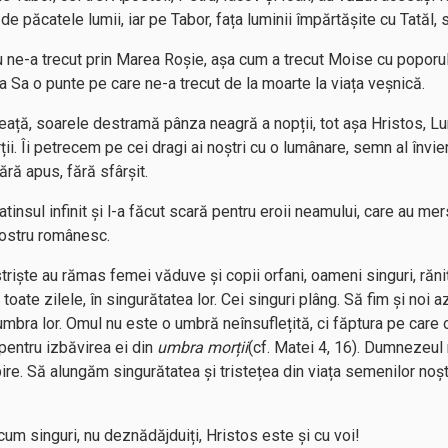
 de păcatele lumii, iar pe Tabor, fața luminii împărtășite cu Tatăl, 
u ne-a trecut prin Marea Roșie, așa cum a trecut Moise cu poporul 
ea Sa o punte pe care ne-a trecut de la moarte la viața veșnică.
ineață, soarele destramă pânza neagră a nopții, tot așa Hristos, L
ii. Îi petrecem pe cei dragi ai noștri cu o lumânare, semn al învier
ără apus, fără sfârșit.
tinsul infinit și l-a făcut scară pentru eroii neamului, care au mer
 nostru românesc.
triște au rămas femei văduve și copii orfani, oameni singuri, răniți,
 toate zilele, în singurătatea lor. Cei singuri plâng. Să fim și noi az
mbra lor. Omul nu este o umbră neînsuflețită, ci făptura pe care
 pentru izbăvirea ei din
umbra morții
(cf. Matei 4, 16). Dumnezeul
iubire. Să alungăm singurătatea și tristețea din viața semenilor noș
i acum singuri, nu deznădăjduiți, Hristos este și cu voi!