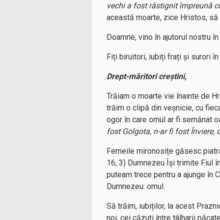
vechi a fost răstignit împreună cu
această moarte, zice Hristos, să 
Doamne, vino în ajutorul nostru în
Fiți biruitori, iubiți frați și surori 
Drept-măritori creștini,
Trăiam o moarte vie înainte de Hris
trăim o clipă din veșnicie, cu fiec
ogor în care omul ar fi semănat o
fost Golgota, n-ar fi fost Înviere, 
Femeile mironosițe găsesc piatra
16, 3) Dumnezeu Își trimite Fiul în
puteam trece pentru a ajunge în Ca
Dumnezeu: omul.
Să trăim, iubiților, la acest Pra
noi, cei căzuți între tâlharii păcat