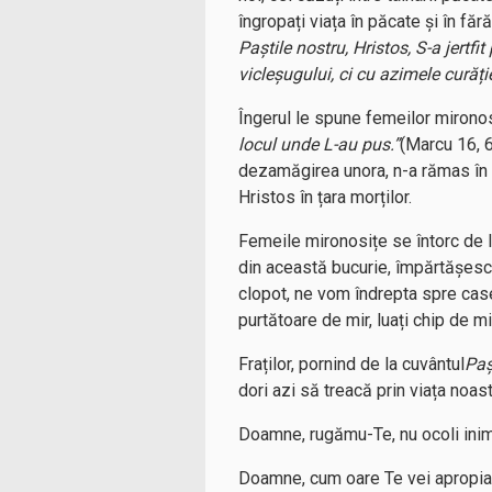
îngropați viața în păcate și în făr
Paștile nostru, Hristos, S-a jertfi
vicleșugului, ci cu azimele curăție
Îngerul le spune femeilor mironos
locul unde L-au pus.”
(Marcu 16, 6
dezamăgirea unora, n-a rămas în ț
Hristos în țara morților.
Femeile mironosițe se întorc de 
din această bucurie, împărtășesc 
clopot, ne vom îndrepta spre casel
purtătoare de mir, luați chip de m
Fraților, pornind de la cuvântul
Paș
dori azi să treacă prin viața noast
Doamne, rugămu-Te, nu ocoli inim
Doamne, cum oare Te vei apropia