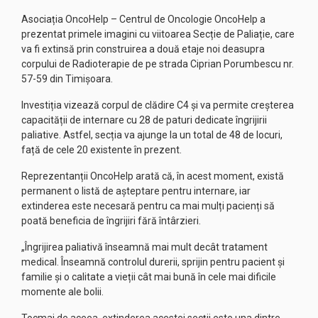
Asociația OncoHelp – Centrul de Oncologie OncoHelp a
prezentat primele imagini cu viitoarea Secție de Paliație, care
va fi extinsă prin construirea a două etaje noi deasupra
corpului de Radioterapie de pe strada Ciprian Porumbescu nr.
57-59 din Timișoara.
Investiția vizează corpul de clădire C4 și va permite creșterea
capacității de internare cu 28 de paturi dedicate îngrijirii
paliative. Astfel, secția va ajunge la un total de 48 de locuri,
față de cele 20 existente în prezent.
Reprezentanții OncoHelp arată că, în acest moment, există
permanent o listă de așteptare pentru internare, iar
extinderea este necesară pentru ca mai mulți pacienți să
poată beneficia de îngrijiri fără întârzieri.
„Îngrijirea paliativă înseamnă mai mult decât tratament
medical. Înseamnă controlul durerii, sprijin pentru pacient și
familie și o calitate a vieții cât mai bună în cele mai dificile
momente ale bolii.