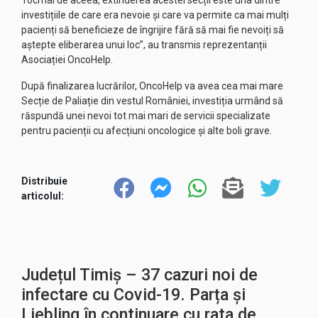
Tocmai de aceea, extinderea acestei secții este una dintre
investițiile de care era nevoie și care va permite ca mai mulți
pacienți să beneficieze de îngrijire fără să mai fie nevoiți să
aștepte eliberarea unui loc”, au transmis reprezentanții
Asociației OncoHelp.
După finalizarea lucrărilor, OncoHelp va avea cea mai mare
Secție de Paliație din vestul României, investiția urmând să
răspundă unei nevoi tot mai mari de servicii specializate
pentru pacienții cu afecțiuni oncologice și alte boli grave.
Distribuie
articolul:
Județul Timiș – 37 cazuri noi de
infectare cu Covid-19. Parța și
Liebling în continuare cu rata de